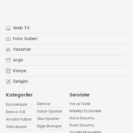
Web TV
Foto Galeri
Yazarlar
Arşiv
Künye
İletişim
Kategoriler
Servisler
Derince
Yol ve Trafik
Kocaelispor
Nöbetçi Eczaneler
Salon Sporları
Darıca G.B.
Hava Durumu
Okul Sporları
Amatör Futbol
Puan Durumu
Diğer Branşlar
Gölcükspor
Gazete Manşetleri