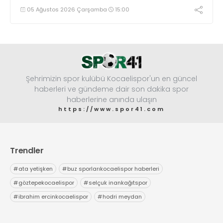
05 Ağustos 2026 Çarşamba
15:00
Şehrimizin spor kulübü Kocaelispor'un en güncel
haberleri ve gündeme dair son dakika spor
haberlerine anında ulaşın
https://www.spor41.com
Trendler
#
ata yetişken
#
buz sporlarıkocaelispor haberleri
#
göztepekocaelispor
#
selçuk inankağıtspor
#
ibrahim ercinkocaelispor
#
hodri meydan