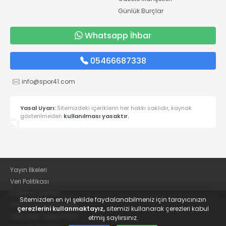
Günlük Burçlar
Whatsapp İhbar
05466687338
info@spor41.com
Yasal Uyarı:
Sitemizdeki içeriklerin her hakkı saklıdır, kaynak
gösterilmeden
kullanılması yasaktır.
Yayın İlkeleri
Veri Politikası
Kullanım Şartları
Sitemizden en iyi şekilde faydalanabilmeniz için tarayıcınızın
KVKK Aydınlatma Metni
çerezlerini kullanmaktayız,
sitemizi kullanarak çerezleri kabul
KVKK Bilgi Talep Formu
etmiş saylırsınız.