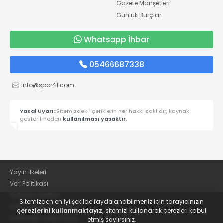
Gazete Manşetleri
Günlük Burçlar
Whatsapp İhbar
05466687338
info@spor41.com
Yasal Uyarı:
Sitemizdeki içeriklerin her hakkı saklıdır, kaynak
gösterilmeden
kullanılması yasaktır.
Yayın İlkeleri
Veri Politikası
Kullanım Şartları
Sitemizden en iyi şekilde faydalanabilmeniz için tarayıcınızın
KVKK Aydınlatma Metni
çerezlerini kullanmaktayız,
sitemizi kullanarak çerezleri kabul
KVKK Bilgi Talep Formu
etmiş saylırsınız.