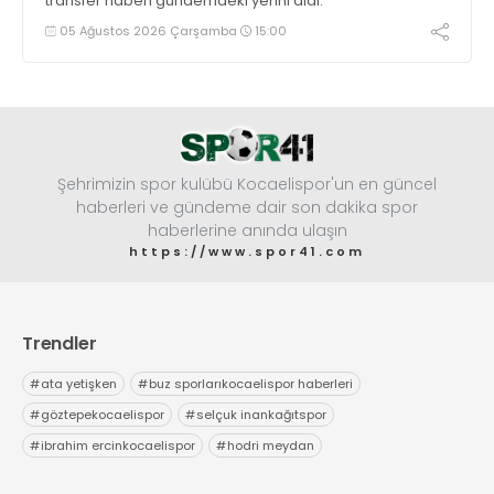
transfer haberi gündemdeki yerini aldı.
05 Ağustos 2026 Çarşamba
15:00
Şehrimizin spor kulübü Kocaelispor'un en güncel
haberleri ve gündeme dair son dakika spor
haberlerine anında ulaşın
https://www.spor41.com
Trendler
#
ata yetişken
#
buz sporlarıkocaelispor haberleri
#
göztepekocaelispor
#
selçuk inankağıtspor
#
ibrahim ercinkocaelispor
#
hodri meydan