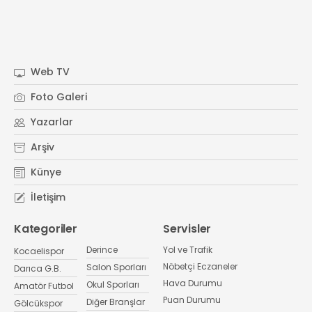
Web TV
Foto Galeri
Yazarlar
Arşiv
Künye
İletişim
Kategoriler
Servisler
Derince
Yol ve Trafik
Kocaelispor
Nöbetçi Eczaneler
Salon Sporları
Darıca G.B.
Hava Durumu
Okul Sporları
Amatör Futbol
Puan Durumu
Diğer Branşlar
Gölcükspor