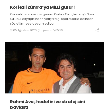
Körfezli Zümra’ya MİLLİ gurur!
Kocaeli’nin spordaki gururu Körfez Gençlerbirliği Spor
Kulübü, altyapısından yetiştirdiği sporcularla adından
söz ettirmeye devam ediyor.
05 Ağustos 2026 Çarşamba
15:59
Rahmi Avcı, hedefini ve stratejisini
paylaştı