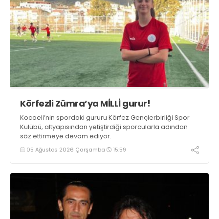
Körfezli Zümra’ya MİLLİ gurur!
Kocaeli’nin spordaki gururu Körfez Gençlerbirliği Spor
Kulübü, altyapısından yetiştirdiği sporcularla adından
söz ettirmeye devam ediyor.
05 Ağustos 2026 Çarşamba
15:59