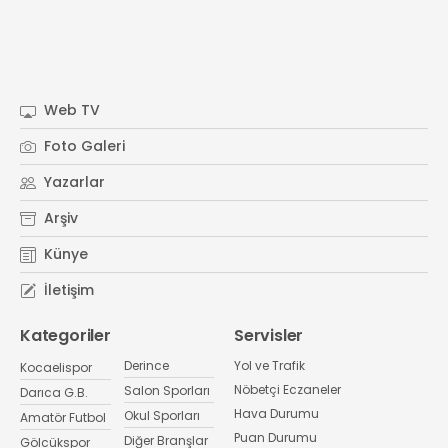
Web TV
Foto Galeri
Yazarlar
Arşiv
Künye
İletişim
Kategoriler
Servisler
Derince
Yol ve Trafik
Kocaelispor
Nöbetçi Eczaneler
Salon Sporları
Darıca G.B.
Hava Durumu
Okul Sporları
Amatör Futbol
Puan Durumu
Diğer Branşlar
Gölcükspor