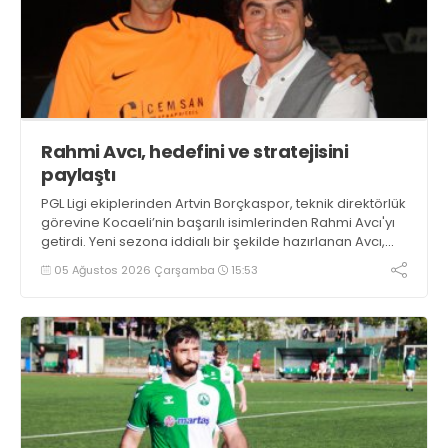
Rahmi Avcı, hedefini ve stratejisini
paylaştı
PGL Ligi ekiplerinden Artvin Borçkaspor, teknik direktörlük
görevine Kocaeli’nin başarılı isimlerinden Rahmi Avcı'yı
getirdi. Yeni sezona iddialı bir şekilde hazırlanan Avcı,
duygularını aktardı.
05 Ağustos 2026 Çarşamba
15:53