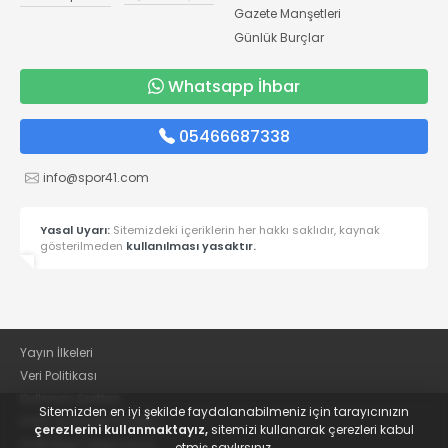
Gazete Manşetleri
Günlük Burçlar
Whatsapp İhbar
05466687338
info@spor41.com
Yasal Uyarı:
Sitemizdeki içeriklerin her hakkı saklıdır, kaynak
gösterilmeden
kullanılması yasaktır.
Yayın İlkeleri
Veri Politikası
Kullanım Şartları
Sitemizden en iyi şekilde faydalanabilmeniz için tarayıcınızın
KVKK Aydınlatma Metni
çerezlerini kullanmaktayız,
sitemizi kullanarak çerezleri kabul
KVKK Bilgi Talep Formu
etmiş saylırsınız.