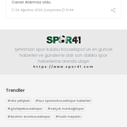
Canan Aldırmaz oldu.
05 Ağustos 2026 Çarşamba
10:44
Şehrimizin spor kulübü Kocaelispor'un en güncel
haberleri ve gündeme dair son dakika spor
haberlerine anında ulaşın
https://www.spor41.com
Trendler
#
ata yetişken
#
buz sporlarıkocaelispor haberleri
#
göztepekocaelispor
#
selçuk inankağıtspor
#
ibrahim ercinkocaelispor
#
hodri meydan