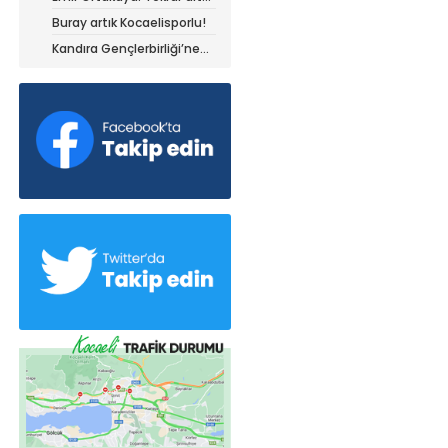
olduğum yerdeyim
Buray artık Kocaelisporlu!
Kandıra Gençlerbirliği’ne
müthiş kanat!