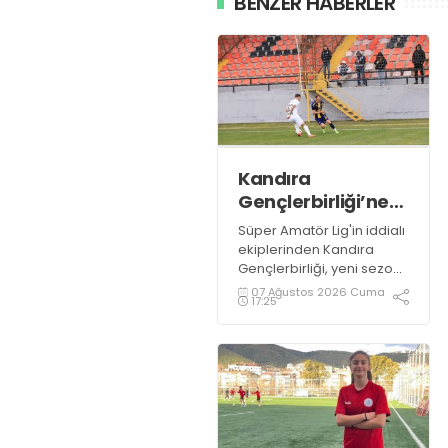
BENZER HABERLER
Kandıra
Gençlerbirliği’ne
müthiş kanat!
Süper Amatör Lig'in iddialı
ekiplerinden Kandıra
Gençlerbirliği, yeni sezon
öncesi kadrosunu
07 Ağustos 2026 Cuma
17:25
güçlendirmeye devam
ediyor.