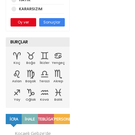
KARARSIZIM
Oy ver
Sonuçlar
BURÇLAR
Koç
Boğa
İkizler
Yengeç
Aslan
Başak
Terazi
Akrep
Yay
Oğlak
Kova
Balık