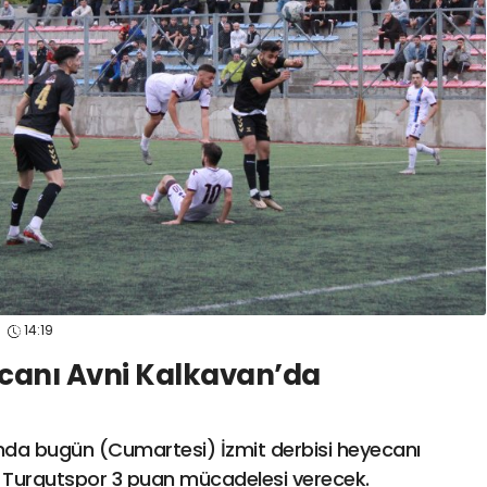
spor41
#
kocaelisporme
spor41
#
kocaelispo
5
14:19
ecanı Avni Kalkavan’da
nda bugün (Cumartesi) İzmit derbisi heyecanı
 Turgutspor 3 puan mücadelesi verecek.