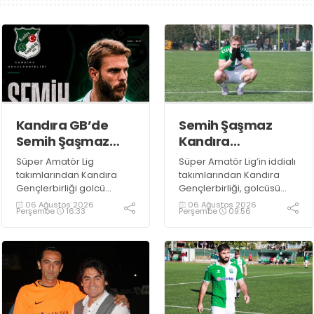
Kandıra GB’de
Semih Şaşmaz
Semih Şaşmaz
Kandıra
resmen TAMAM!
Gençlerbirliği’nde
Süper Amatör Lig
Süper Amatör Lig’in iddialı
devam dedi!
takımlarından Kandıra
takımlarından Kandıra
Gençlerbirliği golcü
Gençlerbirliği, golcüsü
futbolcu Semih Şaşmaz
Semih Şaşmaz ile devam
06 Ağustos 2026
06 Ağustos 2026
Perşembe
16:33
Perşembe
09:56
ile yola devam ettiğini
ediyor.
resmen duyurdu.