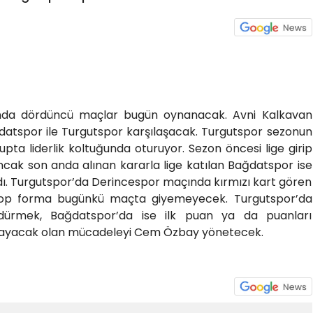
nda dördüncü maçlar bugün oynanacak. Avni Kalkavan
ağdatspor ile Turgutspor karşılaşacak. Turgutspor sezonun
upta liderlik koltuğunda oturuyor. Sezon öncesi lige girip
cak son anda alınan kararla lige katılan Bağdatspor ise
ıldı. Turgutspor’da Derincespor maçında kırmızı kart gören
top forma bugünkü maçta giyemeyecek. Turgutspor’da
ürdürmek, Bağdatspor’da ise ilk puan ya da puanları
şlayacak olan mücadeleyi Cem Özbay yönetecek.