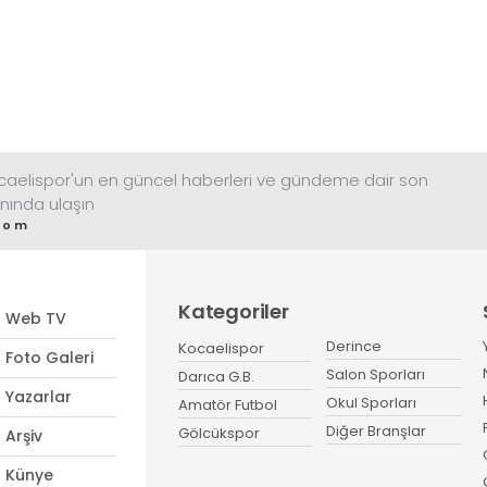
ocaelispor'un en güncel haberleri ve gündeme dair son
nında ulaşın
com
Kategoriler
Web TV
Derince
Kocaelispor
Foto Galeri
Salon Sporları
Darıca G.B.
Yazarlar
Okul Sporları
Amatör Futbol
Diğer Branşlar
Gölcükspor
Arşiv
Künye