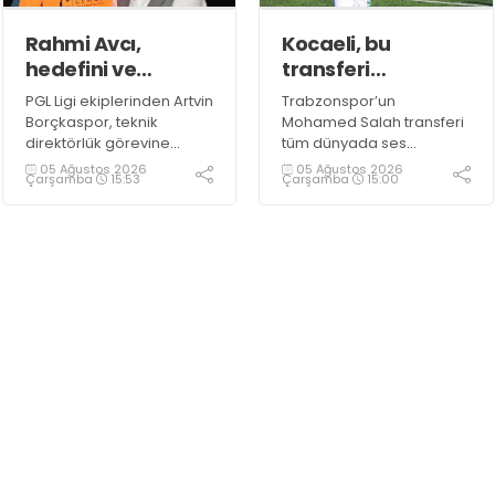
Rahmi Avcı,
Kocaeli, bu
hedefini ve
transferi
stratejisini
konuşuyor!
PGL Ligi ekiplerinden Artvin
Trabzonspor’un
paylaştı
Borçkaspor, teknik
Mohamed Salah transferi
direktörlük görevine
tüm dünyada ses
Kocaeli’nin başarılı
getirirken Kocaeli
05 Ağustos 2026
05 Ağustos 2026
Çarşamba
15:53
Çarşamba
15:00
isimlerinden Rahmi Avcı'yı
amatöründe de çok
getirdi. Yeni sezona iddialı
önemli bir transfer haberi
bir şekilde hazırlanan
gündemdeki yerini aldı.
Avcı, duygularını aktardı.