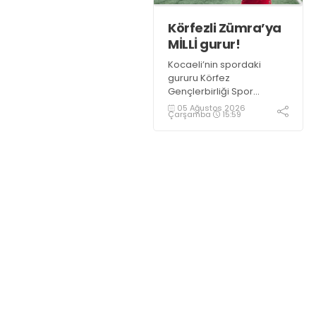
Körfezli Zümra’ya
MİLLİ gurur!
Kocaeli’nin spordaki
gururu Körfez
Gençlerbirliği Spor
Kulübü, altyapısından
05 Ağustos 2026
Çarşamba
15:59
yetiştirdiği sporcularla
adından söz ettirmeye
devam ediyor.