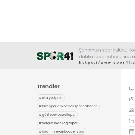
Şehrimizin spor kulübü K
dakika spor haberlerine a
https://www.spor41.
Trendler
#
ata yetişken
#
buz sporlarıkocaelispor haberleri
#
göztepekocaelispor
#
selçuk inankağıtspor
#
ibrahim ercinkocaelispor