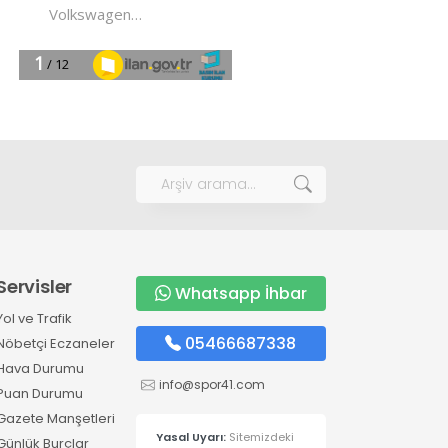
Servisler
Whatsapp İhbar
Yol ve Trafik
05466687338
Nöbetçi Eczaneler
Hava Durumu
info@spor41.com
Puan Durumu
Gazete Manşetleri
Yasal Uyarı:
Sitemizdeki
Günlük Burçlar