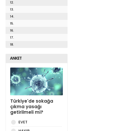
12.
13.
14.
15.
16.
17.
18.
ANKET
Türkiye'de sokağa
çıkma yasağı
getirilmeli mi?
EVET
HAYIR