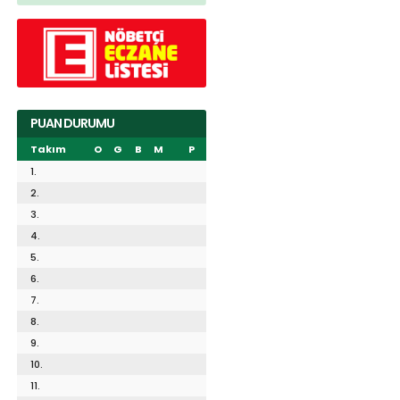
PUAN DURUMU
Takım
O
G
B
M
P
1.
2.
3.
4.
5.
6.
7.
8.
9.
10.
11.