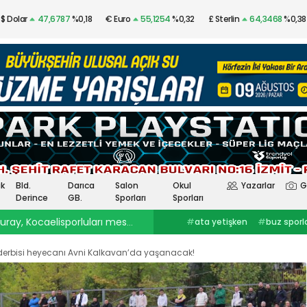
$ Dolar
47,6787
%0,18
€ Euro
55,1254
%0,32
£ Sterlin
64,3468
%0,38
Altın
$4.341,53
%2,40
Gümüş
97,48
%3,57
k
Bld.
Darıca
Salon
Okul
Yazarlar
G
Derince
GB.
Sporları
Sporları
ray, Kocaelisporluları mest etti
23:30
Onurcan Piri: Kocaeli Stadı’nın atmosferini biliyor
#
ata yetişken
#
buz sporlarıkocaelispor
#
Selçuk İnan
haberleri
#
göztepekocaelispor
#
Kocaelispor haberler
#
selçuk inankağıtspor
#
ibrahim
#
Yüksel Sarıçiçekskriniar
derbisi heyecanı Avni Kalkavan’da yaşanacak!
ercinkocaelispor
#
hodri meydanFurkan
#
Kocaelispor
#
Fene
Akar
#
Ata YetişkenKocaelispor
Yalçın
#
Enes Çinemre
#
Smolcic
#
Kocaelispor haberleri
#
Serdar Topraktepeceng
#
seka park güreşlerime