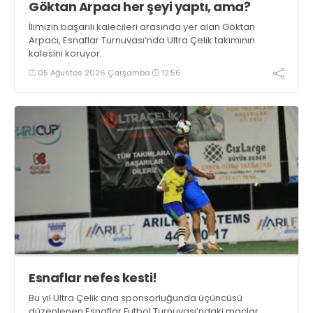
Göktan Arpacı her şeyi yaptı, ama?
İlimizin başarılı kalecileri arasında yer alan Göktan
Arpacı, Esnaflar Turnuvası’nda Ultra Çelik takımının
kalesini koruyor.
05 Ağustos 2026 Çarşamba
12:56
Esnaflar nefes kesti!
Bu yıl Ultra Çelik ana sponsorluğunda üçüncüsü
düzenlenen Esnaflar Futbol Turnuvası’ndaki maçlar