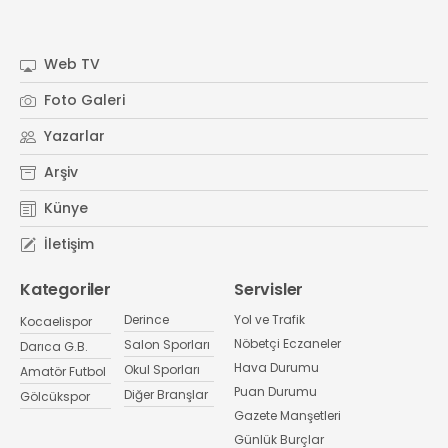
Web TV
Foto Galeri
Yazarlar
Arşiv
Künye
İletişim
Kategoriler
Servisler
Derince
Yol ve Trafik
Kocaelispor
Nöbetçi Eczaneler
Salon Sporları
Darıca G.B.
Hava Durumu
Okul Sporları
Amatör Futbol
Puan Durumu
Diğer Branşlar
Gölcükspor
Gazete Manşetleri
Günlük Burçlar