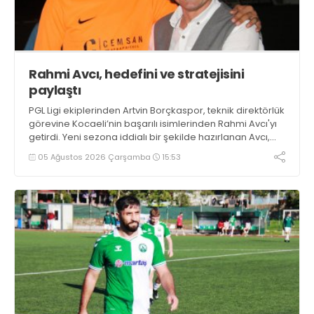
Rahmi Avcı, hedefini ve stratejisini
paylaştı
PGL Ligi ekiplerinden Artvin Borçkaspor, teknik direktörlük
görevine Kocaeli’nin başarılı isimlerinden Rahmi Avcı'yı
getirdi. Yeni sezona iddialı bir şekilde hazırlanan Avcı,
duygularını aktardı.
05 Ağustos 2026 Çarşamba
15:53