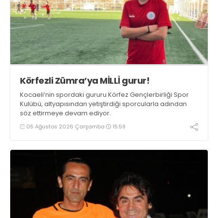
Körfezli Zümra’ya MİLLİ gurur!
Kocaeli’nin spordaki gururu Körfez Gençlerbirliği Spor
Kulübü, altyapısından yetiştirdiği sporcularla adından
söz ettirmeye devam ediyor.
05 Ağustos 2026 Çarşamba
15:59