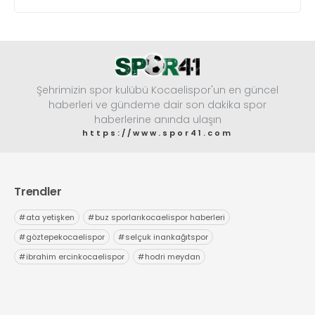
Şehrimizin spor kulübü Kocaelispor'un en güncel
haberleri ve gündeme dair son dakika spor
haberlerine anında ulaşın
https://www.spor41.com
Trendler
#
ata yetişken
#
buz sporlarıkocaelispor haberleri
#
göztepekocaelispor
#
selçuk inankağıtspor
#
ibrahim ercinkocaelispor
#
hodri meydan