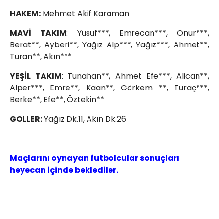
HAKEM:
Mehmet Akif Karaman
MAVİ TAKIM
: Yusuf***, Emrecan***, Onur***,
Berat**, Ayberi**, Yağız Alp***, Yağız***, Ahmet**,
Turan**, Akın***
YEŞİL TAKIM
: Tunahan**, Ahmet Efe***, Alican**,
Alper***, Emre**, Kaan**, Görkem **, Turaç***,
Berke**, Efe**, Öztekin**
GOLLER:
Yağız Dk.11, Akın Dk.26
Maçlarını oynayan futbolcular sonuçları
heyecan içinde beklediler.