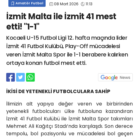
Amatör Futbol
08 Mart 2026
11:13
info@spor41.com
İzmit Malta ile İzmit 41 mest
etti! "1-1"
Kocaeli U-15 Futbol Ligi 12. hafta maçında lider
İzmit 41 Futbol Kulübü, Play-Off mücadelesi
veren İzmit Malta Spor ile 1-1 berabere kalırken
ortaya konan futbol mest etti.
İKİSİ DE YETENEKLİ FUTBOLCULARA SAHİP
İlimizin alt yapıya değer veren ve birbirinden
yetenekli futbolcuları ülke futboluna kazandıran
İzmit 41 Futbol Kulübü ile İzmit Malta Spor takımları
Mehmet Ali Kağıtçı Stadı’nda karşılaşdı. Son derece
tempolu, bol pozisyonlu ve mücadelesi bol geçen