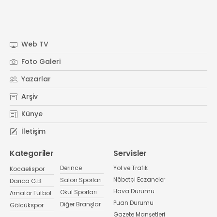
Web TV
Foto Galeri
Yazarlar
Arşiv
Künye
İletişim
Kategoriler
Servisler
Derince
Yol ve Trafik
Kocaelispor
Nöbetçi Eczaneler
Salon Sporları
Darıca G.B.
Hava Durumu
Okul Sporları
Amatör Futbol
Puan Durumu
Diğer Branşlar
Gölcükspor
Gazete Manşetleri