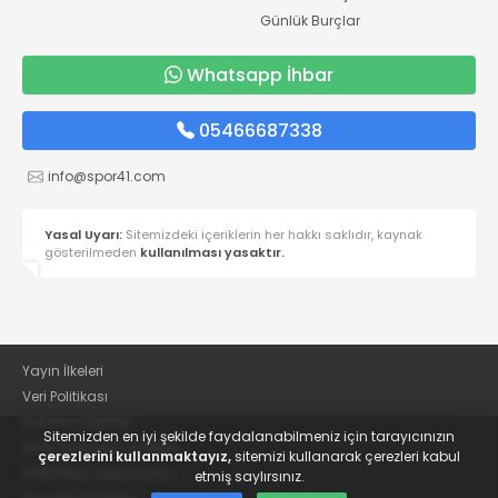
Günlük Burçlar
Whatsapp İhbar
05466687338
info@spor41.com
Yasal Uyarı:
Sitemizdeki içeriklerin her hakkı saklıdır, kaynak
gösterilmeden
kullanılması yasaktır.
Yayın İlkeleri
Veri Politikası
Kullanım Şartları
Sitemizden en iyi şekilde faydalanabilmeniz için tarayıcınızın
KVKK Aydınlatma Metni
çerezlerini kullanmaktayız,
sitemizi kullanarak çerezleri kabul
KVKK Bilgi Talep Formu
etmiş saylırsınız.