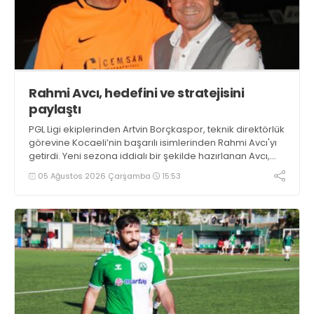
Rahmi Avcı, hedefini ve stratejisini
paylaştı
PGL Ligi ekiplerinden Artvin Borçkaspor, teknik direktörlük
görevine Kocaeli’nin başarılı isimlerinden Rahmi Avcı'yı
getirdi. Yeni sezona iddialı bir şekilde hazırlanan Avcı,
duygularını aktardı.
05 Ağustos 2026 Çarşamba
15:53