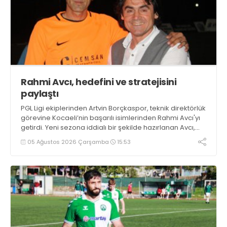
Rahmi Avcı, hedefini ve stratejisini
paylaştı
PGL Ligi ekiplerinden Artvin Borçkaspor, teknik direktörlük
görevine Kocaeli’nin başarılı isimlerinden Rahmi Avcı'yı
getirdi. Yeni sezona iddialı bir şekilde hazırlanan Avcı,
duygularını aktardı.
05 Ağustos 2026 Çarşamba
15:53