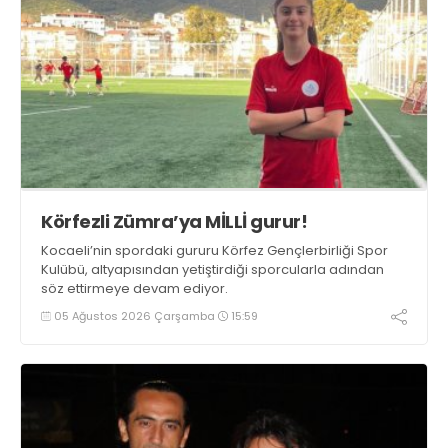
Körfezli Zümra’ya MİLLİ gurur!
Kocaeli’nin spordaki gururu Körfez Gençlerbirliği Spor
Kulübü, altyapısından yetiştirdiği sporcularla adından
söz ettirmeye devam ediyor.
05 Ağustos 2026 Çarşamba
15:59