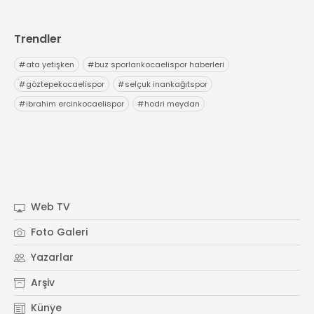
Trendler
#
ata yetişken
#
buz sporlarıkocaelispor haberleri
#
göztepekocaelispor
#
selçuk inankağıtspor
#
ibrahim ercinkocaelispor
#
hodri meydan
Web TV
Foto Galeri
Yazarlar
Arşiv
Künye