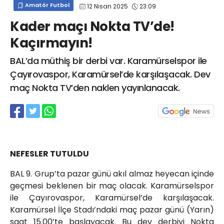
Amatör Futbol
12 Nisan 2025
23:09
info@spor41.com
Kader maçı Nokta TV’de!
Kaçırmayın!
BAL’da müthiş bir derbi var. Karamürselspor ile
Çayırovaspor, Karamürsel’de karşılaşacak. Dev
maç Nokta TV’den naklen yayınlanacak.
NEFESLER TUTULDU
BAL 9. Grup’ta pazar günü akıl almaz heyecan içinde
geçmesi beklenen bir maç olacak. Karamürselspor
ile Çayırovaspor, Karamürsel’de karşılaşacak.
Karamürsel İlçe Stadı’ndaki maç pazar günü (Yarın)
saat 15.00’te başlayacak. Bu dev derbiyi Nokta