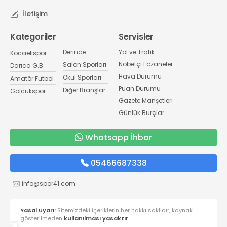
İletişim
Kategoriler
Servisler
Derince
Yol ve Trafik
Kocaelispor
Nöbetçi Eczaneler
Salon Sporları
Darıca G.B.
Hava Durumu
Okul Sporları
Amatör Futbol
Puan Durumu
Diğer Branşlar
Gölcükspor
Gazete Manşetleri
Günlük Burçlar
Whatsapp İhbar
05466687338
info@spor41.com
Yasal Uyarı:
Sitemizdeki içeriklerin her hakkı saklıdır, kaynak
gösterilmeden
kullanılması yasaktır.