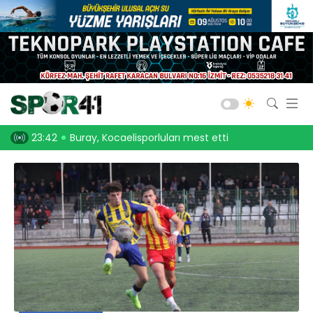
Kocaelispor
Amatör Futbol
Gölcük
elisporluları mest etti
23:30
Onurcan Piri: Kocaeli Stadı’nın atmosferini biliyoru
Bld. Derince
Darıca GB.
Salon Sporları
Okul Sporları
Web TV
Galeri
Yazarlar