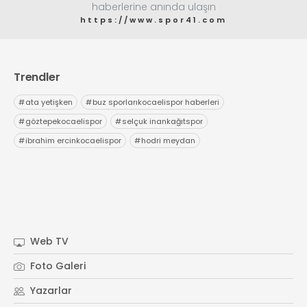
haberlerine anında ulaşın
https://www.spor41.com
Trendler
#
ata yetişken
#
buz sporlarıkocaelispor haberleri
#
göztepekocaelispor
#
selçuk inankağıtspor
#
ibrahim ercinkocaelispor
#
hodri meydan
Web TV
Foto Galeri
Yazarlar