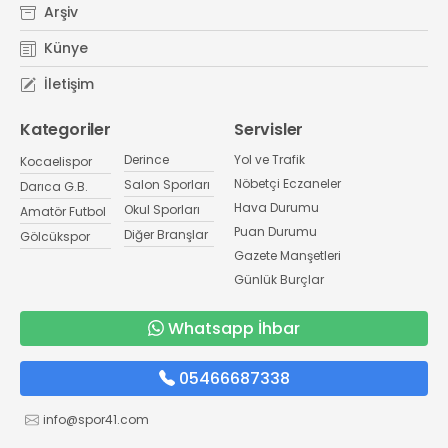
Arşiv
Künye
İletişim
Kategoriler
Servisler
Derince
Yol ve Trafik
Kocaelispor
Nöbetçi Eczaneler
Salon Sporları
Darıca G.B.
Hava Durumu
Okul Sporları
Amatör Futbol
Puan Durumu
Diğer Branşlar
Gölcükspor
Gazete Manşetleri
Günlük Burçlar
Whatsapp İhbar
05466687338
info@spor41.com