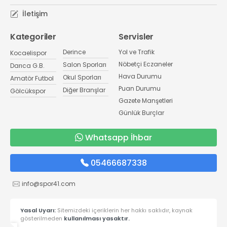
İletişim
Kategoriler
Servisler
Derince
Yol ve Trafik
Kocaelispor
Nöbetçi Eczaneler
Salon Sporları
Darıca G.B.
Hava Durumu
Okul Sporları
Amatör Futbol
Puan Durumu
Diğer Branşlar
Gölcükspor
Gazete Manşetleri
Günlük Burçlar
Whatsapp İhbar
05466687338
info@spor41.com
Yasal Uyarı:
Sitemizdeki içeriklerin her hakkı saklıdır, kaynak
gösterilmeden
kullanılması yasaktır.