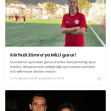
Körfezli Zümra’ya MİLLİ gurur!
Kocaeli’nin spordaki gururu Körfez Gençlerbirliği Spor
Kulübü, altyapısından yetiştirdiği sporcularla adından
söz ettirmeye devam ediyor.
05 Ağustos 2026 Çarşamba
15:59