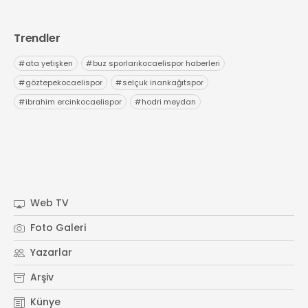
Trendler
#
ata yetişken
#
buz sporlarıkocaelispor haberleri
#
göztepekocaelispor
#
selçuk inankağıtspor
#
ibrahim ercinkocaelispor
#
hodri meydan
Web TV
Foto Galeri
Yazarlar
Arşiv
Künye