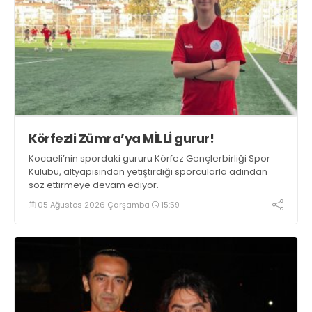
Körfezli Zümra’ya MİLLİ gurur!
Kocaeli’nin spordaki gururu Körfez Gençlerbirliği Spor
Kulübü, altyapısından yetiştirdiği sporcularla adından
söz ettirmeye devam ediyor.
05 Ağustos 2026 Çarşamba
15:59