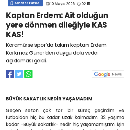
Amatör Futbol
10 Mayıs 2026
02:15
info@spor41.com
Kaptan Erdem: Ait olduğun
yere dönmen dileğiyle KAS
KAS!
Karamürselspor’da takım kaptanı Erdem
Korkmaz Güner’den duygu dolu veda
açıklaması geldi.
BÜYÜK SAKATLIK NEDİR YAŞAMADIM
Geçen sezon çok zor bir süreç geçirdim ve
futboldan hiç bu kadar uzak kalmadım. 32 yaşıma
kadar -Büyük sakatlık- nedir hiç yaşamamıştım. İşin