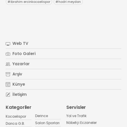
#
ibrahim ercinkocaelispor
#
hodri meydan
Web TV
Foto Galeri
Yazarlar
Arşiv
Künye
İletişim
Kategoriler
Servisler
Derince
Yol ve Trafik
Kocaelispor
Nöbetçi Eczaneler
Salon Sporları
Darıca G.B.