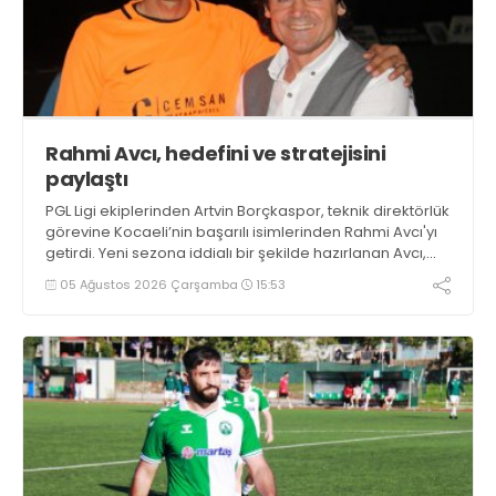
Rahmi Avcı, hedefini ve stratejisini
paylaştı
PGL Ligi ekiplerinden Artvin Borçkaspor, teknik direktörlük
görevine Kocaeli’nin başarılı isimlerinden Rahmi Avcı'yı
getirdi. Yeni sezona iddialı bir şekilde hazırlanan Avcı,
duygularını aktardı.
05 Ağustos 2026 Çarşamba
15:53