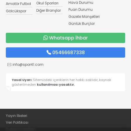
Hava Durumu
Okul Sporları
Amatör Futbol
Puan Durumu
Diğer Branşlar
Gölcükspor
Gazete Manşetleri
Günlük Burçlar
Whatsapp İhbar
05466687338
info@spor41.com
Yasal Uyarı:
Sitemizdeki içeriklerin her hakkı saklıdır, kaynak
gösterilmeden
kullanılması yasaktır.
Yayın İlkeleri
Veri Politikası
Kullanım Şartları