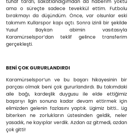
tuhaf tarafı, sakatlandığımdan da haberim yoktu
ama o süreçte sadece tevekkül ettim. Futbolu
bırakmayı da düşündüm. Önce, var olsunlar eski
takımım Kullarspor kapı açtı. Sonra izinli bir şekilde
Yusuf Baykan abimin vasıtasıyla
Karamürselspor’dan teklif gelince transferim
gerçekleşti.
BENİ ÇOK GURURLANDIRDI
Karamürselspor’un ve bu başarı hikayesinin bir
parçası olmak beni çok gururlandırdı. Bu takımdaki
aile bağı, kardeşlik duygusu ile elde ettiğimiz
başarıyı ligin sonuna kadar devam ettirmek için
elimizden gelenin fazlasını yaptık. Ligimiz bitti… Lig
biterken ne zorlukların üstesinden geldik, neler
yasadık, ne kayıplar verdik. Azdan az gitmedi, azdan
çok gitti!