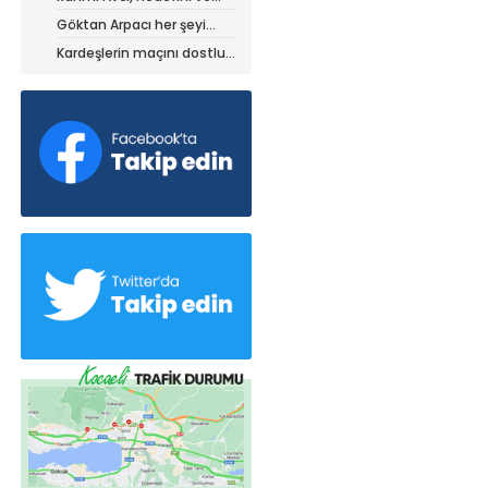
stratejisini paylaştı
Göktan Arpacı her şeyi
yaptı, ama?
Kardeşlerin maçını dostluk
kazandı