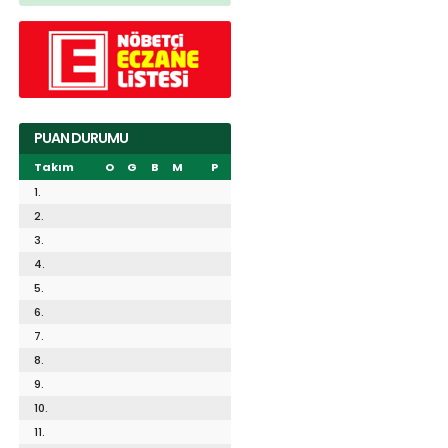
PUAN DURUMU
Takım
O
G
B
M
P
1.
2.
3.
4.
5.
6.
7.
8.
9.
10.
11.