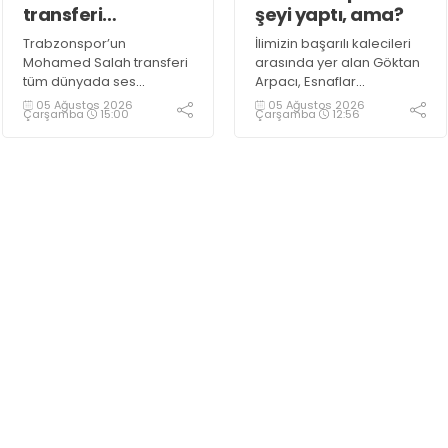
transferi
şeyi yaptı, ama?
konuşuyor!
Trabzonspor’un
İlimizin başarılı kalecileri
Mohamed Salah transferi
arasında yer alan Göktan
tüm dünyada ses
Arpacı, Esnaflar
getirirken Kocaeli
Turnuvası’nda Ultra Çelik
05 Ağustos 2026
05 Ağustos 2026
Çarşamba
15:00
Çarşamba
12:56
amatöründe de çok
takımının kalesini koruyor.
önemli bir transfer haberi
gündemdeki yerini aldı.