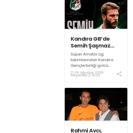
Kandıra GB’de
Semih Şaşmaz
resmen TAMAM!
Süper Amatör Lig
takımlarından Kandıra
Gençlerbirliği golcü
futbolcu Semih Şaşmaz
06 Ağustos 2026
Perşembe
16:33
ile yola devam ettiğini
resmen duyurdu.
Rahmi Avcı,