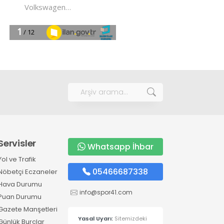
Servisler
Whatsapp İhbar
Yol ve Trafik
05466687338
Nöbetçi Eczaneler
Hava Durumu
info@spor41.com
Puan Durumu
Gazete Manşetleri
Yasal Uyarı:
Sitemizdeki
Günlük Burçlar