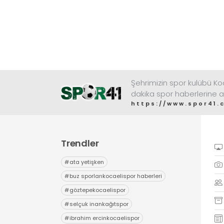
Şehrimizin spor kulübü K
dakika spor haberlerine a
https://www.spor41.
Trendler
#
ata yetişken
#
buz sporlarıkocaelispor haberleri
#
göztepekocaelispor
#
selçuk inankağıtspor
#
ibrahim ercinkocaelispor