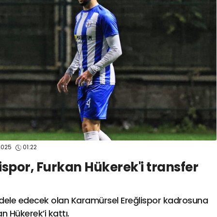
spor41
#
kocaelisporme
spor41
#
kocaelispo
2025
01:22
spor, Furkan Hükerek'i transfer
ele edecek olan Karamürsel Ereğlispor kadrosuna
 Hükerek’i kattı.