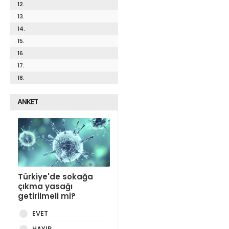
12.
13.
14.
15.
16.
17.
18.
ANKET
Türkiye'de sokağa
çıkma yasağı
getirilmeli mi?
EVET
HAYIR