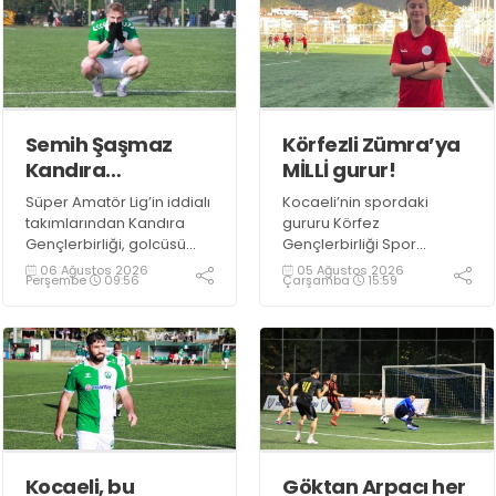
Semih Şaşmaz
Körfezli Zümra’ya
Kandıra
MİLLİ gurur!
Gençlerbirliği’nde
Süper Amatör Lig’in iddialı
Kocaeli’nin spordaki
devam dedi!
takımlarından Kandıra
gururu Körfez
Gençlerbirliği, golcüsü
Gençlerbirliği Spor
Semih Şaşmaz ile devam
Kulübü, altyapısından
06 Ağustos 2026
05 Ağustos 2026
Perşembe
09:56
Çarşamba
15:59
ediyor.
yetiştirdiği sporcularla
adından söz ettirmeye
devam ediyor.
Kocaeli, bu
Göktan Arpacı her