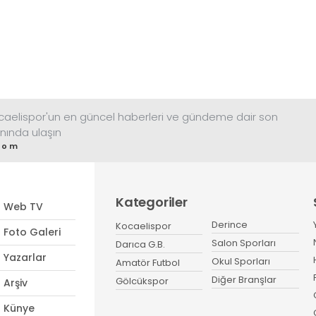
ocaelispor'un en güncel haberleri ve gündeme dair son
nında ulaşın
com
Kategoriler
Web TV
Derince
Kocaelispor
Foto Galeri
Salon Sporları
Darıca G.B.
Yazarlar
Okul Sporları
Amatör Futbol
Diğer Branşlar
Gölcükspor
Arşiv
Künye