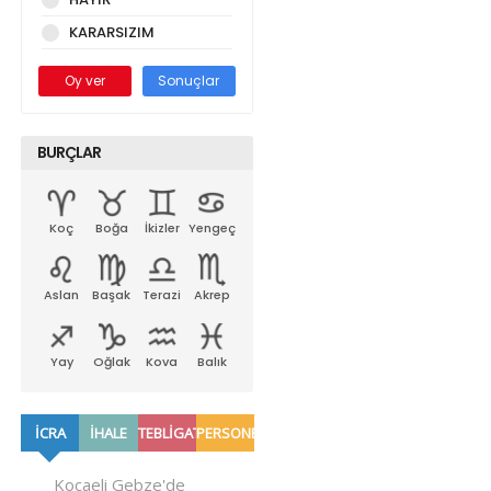
KARARSIZIM
Oy ver
Sonuçlar
BURÇLAR
Koç
Boğa
İkizler
Yengeç
Aslan
Başak
Terazi
Akrep
Yay
Oğlak
Kova
Balık