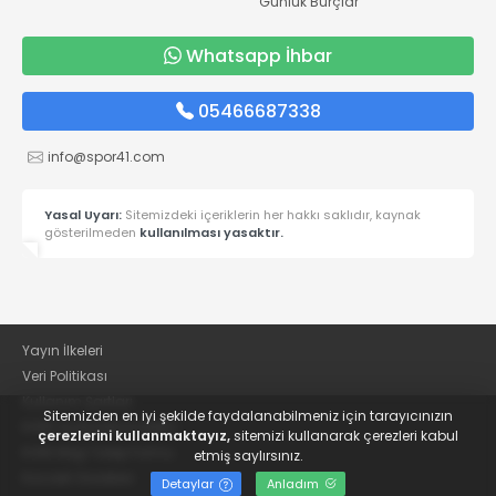
Günlük Burçlar
Whatsapp İhbar
05466687338
info@spor41.com
Yasal Uyarı:
Sitemizdeki içeriklerin her hakkı saklıdır, kaynak
gösterilmeden
kullanılması yasaktır.
Yayın İlkeleri
Veri Politikası
Kullanım Şartları
Sitemizden en iyi şekilde faydalanabilmeniz için tarayıcınızın
KVKK Aydınlatma Metni
çerezlerini kullanmaktayız,
sitemizi kullanarak çerezleri kabul
KVKK Bilgi Talep Formu
etmiş saylırsınız.
Kocaeli Gazetesi
Detaylar
Anladım