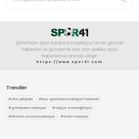
Şehrimizin spor kulübü Kocaelispor'un en güncel
haberleri ve gündeme dair son dakika spor
haberlerine anında ulaşın
https://www.spor41.com
Trendler
#
ata yetişken
#
buz sporlarıkocaelispor haberleri
#
göztepekocaelispor
#
selçuk inankağıtspor
#
ibrahim ercinkocaelispor
#
hodri meydan