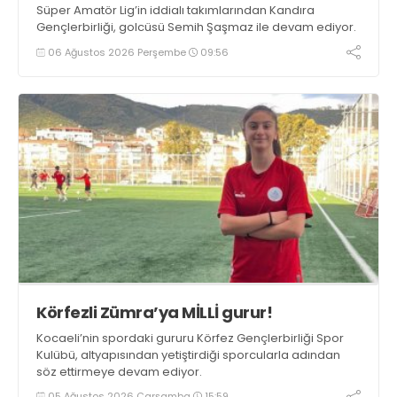
Süper Amatör Lig’in iddialı takımlarından Kandıra
Gençlerbirliği, golcüsü Semih Şaşmaz ile devam ediyor.
06 Ağustos 2026 Perşembe
09:56
Körfezli Zümra’ya MİLLİ gurur!
Kocaeli’nin spordaki gururu Körfez Gençlerbirliği Spor
Kulübü, altyapısından yetiştirdiği sporcularla adından
söz ettirmeye devam ediyor.
05 Ağustos 2026 Çarşamba
15:59