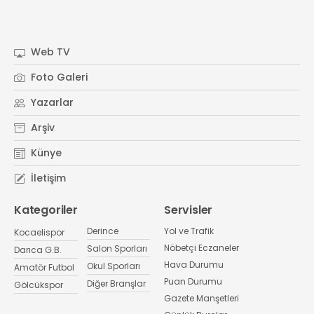
Web TV
Foto Galeri
Yazarlar
Arşiv
Künye
İletişim
Kategoriler
Servisler
Derince
Yol ve Trafik
Kocaelispor
Nöbetçi Eczaneler
Salon Sporları
Darıca G.B.
Hava Durumu
Okul Sporları
Amatör Futbol
Puan Durumu
Diğer Branşlar
Gölcükspor
Gazete Manşetleri