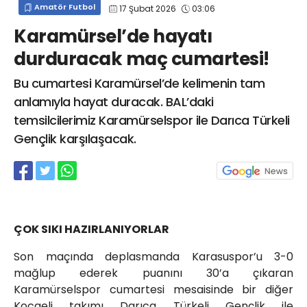
Amatör Futbol
17 Şubat 2026
03:06
info@spor41.com
Karamürsel’de hayatı
durduracak maç cumartesi!
Bu cumartesi Karamürsel’de kelimenin tam
anlamıyla hayat duracak. BAL’daki
temsilcilerimiz Karamürselspor ile Darıca Türkeli
Gençlik karşılaşacak.
ÇOK SIKI HAZIRLANIYORLAR
Son maçında deplasmanda Karasuspor’u 3-0
mağlup ederek puanını 30’a çıkaran
Karamürselspor cumartesi mesaisinde bir diğer
Kocaeli takımı Darıca Türkeli Gençlik ile