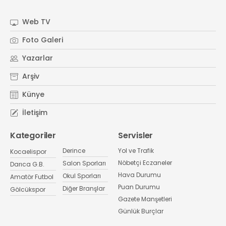
Web TV
Foto Galeri
Yazarlar
Arşiv
Künye
İletişim
Kategoriler
Servisler
Derince
Yol ve Trafik
Kocaelispor
Nöbetçi Eczaneler
Salon Sporları
Darıca G.B.
Hava Durumu
Okul Sporları
Amatör Futbol
Puan Durumu
Diğer Branşlar
Gölcükspor
Gazete Manşetleri
Günlük Burçlar