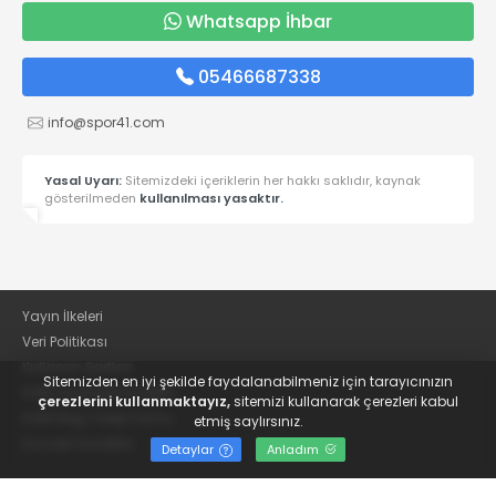
Whatsapp İhbar
05466687338
info@spor41.com
Yasal Uyarı:
Sitemizdeki içeriklerin her hakkı saklıdır, kaynak
gösterilmeden
kullanılması yasaktır.
Yayın İlkeleri
Veri Politikası
Kullanım Şartları
Sitemizden en iyi şekilde faydalanabilmeniz için tarayıcınızın
KVKK Aydınlatma Metni
çerezlerini kullanmaktayız,
sitemizi kullanarak çerezleri kabul
KVKK Bilgi Talep Formu
etmiş saylırsınız.
Kocaeli Gazetesi
Detaylar
Anladım