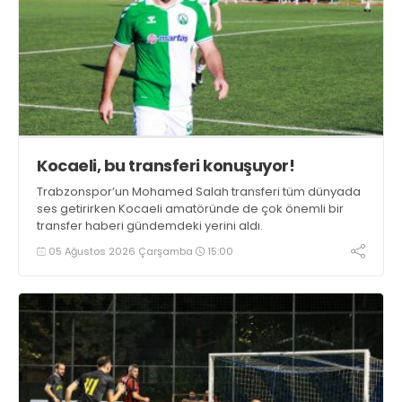
Kocaeli, bu transferi konuşuyor!
Trabzonspor’un Mohamed Salah transferi tüm dünyada
ses getirirken Kocaeli amatöründe de çok önemli bir
transfer haberi gündemdeki yerini aldı.
05 Ağustos 2026 Çarşamba
15:00