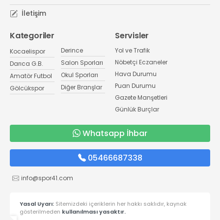
İletişim
Kategoriler
Servisler
Derince
Yol ve Trafik
Kocaelispor
Nöbetçi Eczaneler
Salon Sporları
Darıca G.B.
Hava Durumu
Okul Sporları
Amatör Futbol
Puan Durumu
Diğer Branşlar
Gölcükspor
Gazete Manşetleri
Günlük Burçlar
Whatsapp İhbar
05466687338
info@spor41.com
Yasal Uyarı:
Sitemizdeki içeriklerin her hakkı saklıdır, kaynak
gösterilmeden
kullanılması yasaktır.