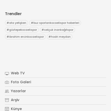
Trendler
#
ata yetişken
#
buz sporlarıkocaelispor haberleri
#
göztepekocaelispor
#
selçuk inankağıtspor
#
ibrahim ercinkocaelispor
#
hodri meydan
Web TV
Foto Galeri
Yazarlar
Arşiv
Künye