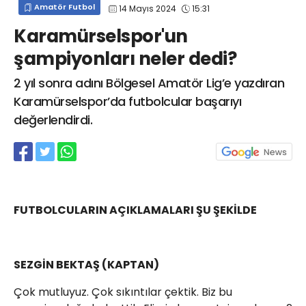
Amatör Futbol
14 Mayıs 2024
15:31
info@spor41.com
Karamürselspor'un
şampiyonları neler dedi?
2 yıl sonra adını Bölgesel Amatör Lig’e yazdıran
Karamürselspor’da futbolcular başarıyı
değerlendirdi.
FUTBOLCULARIN AÇIKLAMALARI ŞU ŞEKİLDE
SEZGİN BEKTAŞ (KAPTAN)
Çok mutluyuz. Çok sıkıntılar çektik. Biz bu