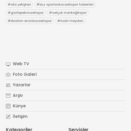
#
ata yetişken
#
buz sporlarıkocaelispor haberleri
#
göztepekocaelispor
#
selçuk inankağıtspor
#
ibrahim ercinkocaelispor
#
hodri meydan
Web TV
Foto Galeri
Yazarlar
Arşiv
Künye
İletişim
Kategoriler
Servisler