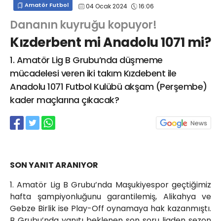
Amatör Futbol
04 Ocak 2024
16:06
info@spor41.com
Dananın kuyruğu kopuyor!
Kızderbent mi Anadolu 1071 mi?
1. Amatör Lig B Grubu’nda düşmeme
mücadelesi veren iki takım Kızdebent ile
Anadolu 1071 Futbol Kulübü akşam (Perşembe)
kader maçlarına çıkacak?
SON YANIT ARANIYOR
1. Amatör Lig B Grubu’nda Maşukiyespor geçtiğimiz
hafta şampiyonluğunu garantilemiş, Alikahya ve
Gebze Birlik ise Play-Off oynamaya hak kazanmıştı.
B Grubu’nda yanıtı beklenen son soru ligden sezon