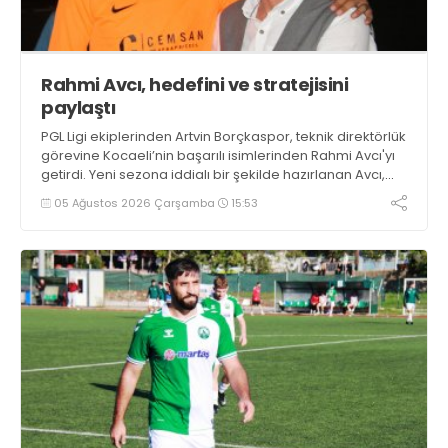
Rahmi Avcı, hedefini ve stratejisini
paylaştı
PGL Ligi ekiplerinden Artvin Borçkaspor, teknik direktörlük
görevine Kocaeli’nin başarılı isimlerinden Rahmi Avcı'yı
getirdi. Yeni sezona iddialı bir şekilde hazırlanan Avcı,
duygularını aktardı.
05 Ağustos 2026 Çarşamba
15:53