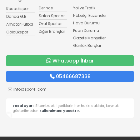
Derince
Yol ve Trafik
Kocaelispor
Nöbetçi Eczaneler
Salon Sporları
Darıca G.B.
Hava Durumu
Okul Sporları
Amatör Futbol
Puan Durumu
Diğer Branşlar
Gölcükspor
Gazete Manşetleri
Günlük Burçlar
Whatsapp İhbar
05466687338
info@spor41.com
Yasal Uyarı:
Sitemizdeki içeriklerin her hakkı saklıdır, kaynak
gösterilmeden
kullanılması yasaktır.