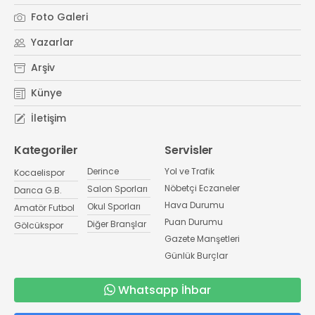
Foto Galeri
Yazarlar
Arşiv
Künye
İletişim
Kategoriler
Servisler
Derince
Yol ve Trafik
Kocaelispor
Nöbetçi Eczaneler
Salon Sporları
Darıca G.B.
Hava Durumu
Okul Sporları
Amatör Futbol
Puan Durumu
Diğer Branşlar
Gölcükspor
Gazete Manşetleri
Günlük Burçlar
Whatsapp İhbar