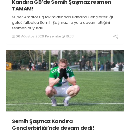
Kandıra GB’de Semih Şaşmaz resmen
TAMAM!
Süper Amatör Lig takımlarından Kandıra Gençlerbirliği
golcü futbolcu Semih Şaşmaz ile yola devam ettiğini
resmen duyurdu.
06 Ağustos 2026 Perşembe
16:33
Semih Şaşmaz Kandıra
Gençlerbirliği’nde devam dedi!