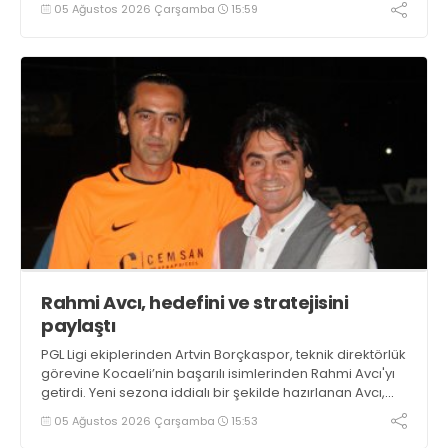
05 Ağustos 2026 Çarşamba
15:59
Rahmi Avcı, hedefini ve stratejisini
paylaştı
PGL Ligi ekiplerinden Artvin Borçkaspor, teknik direktörlük
görevine Kocaeli’nin başarılı isimlerinden Rahmi Avcı'yı
getirdi. Yeni sezona iddialı bir şekilde hazırlanan Avcı,
duygularını aktardı.
05 Ağustos 2026 Çarşamba
15:53