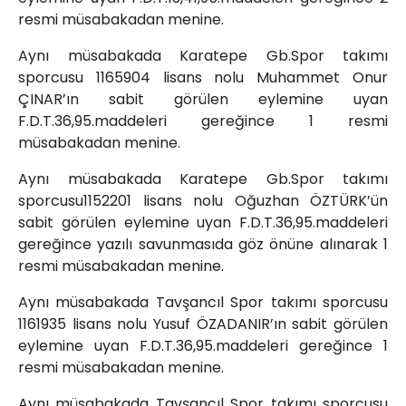
resmi müsabakadan menine.
Aynı müsabakada Karatepe Gb.Spor takımı
sporcusu 1165904 lisans nolu Muhammet Onur
ÇINAR’ın sabit görülen eylemine uyan
F.D.T.36,95.maddeleri gereğince 1 resmi
müsabakadan menine.
Aynı müsabakada Karatepe Gb.Spor takımı
sporcusu1152201 lisans nolu Oğuzhan ÖZTÜRK’ün
sabit görülen eylemine uyan F.D.T.36,95.maddeleri
gereğince yazılı savunmasıda göz önüne alınarak 1
resmi müsabakadan menine.
Aynı müsabakada Tavşancıl Spor takımı sporcusu
1161935 lisans nolu Yusuf ÖZADANIR’ın sabit görülen
eylemine uyan F.D.T.36,95.maddeleri gereğince 1
resmi müsabakadan menine.
Aynı müsabakada Tavşancıl Spor takımı sporcusu