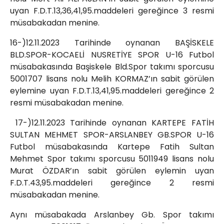
uyan F.D.T.13,36,41,95.maddeleri gereğince 3 resmi
müsabakadan menine.
16-)12.11.2023 Tarihinde oynanan BAŞİSKELE
BLD.SPOR-KOCAELİ NUSRETİYE SPOR U-16 Futbol
müsabakasında Başiskele Bld.Spor takımı sporcusu
5001707 lisans nolu Melih KORMAZ’ın sabit görülen
eylemine uyan F.D.T.13,41,95.maddeleri gereğince 2
resmi müsabakadan menine.
17-)12.11.2023 Tarihinde oynanan KARTEPE FATİH
SULTAN MEHMET SPOR-ARSLANBEY GB.SPOR U-16
Futbol müsabakasında Kartepe Fatih Sultan
Mehmet Spor takımı sporcusu 5011949 lisans nolu
Murat ÖZDAR’ın sabit görülen eylemin uyan
F.D.T.43,95.maddeleri gereğince 2 resmi
müsabakadan menine.
Aynı müsabakada Arslanbey Gb. Spor takımı