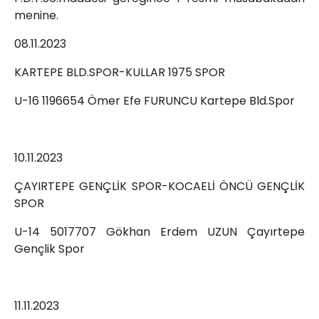
menine.
08.11.2023
KARTEPE BLD.SPOR-KULLAR 1975 SPOR
U-16 1196654 Ömer Efe FURUNCU Kartepe Bld.Spor
10.11.2023
ÇAYIRTEPE GENÇLİK SPOR-KOCAELİ ÖNCÜ GENÇLİK
SPOR
U-14 5017707 Gökhan Erdem UZUN Çayırtepe
Gençlik Spor
11.11.2023