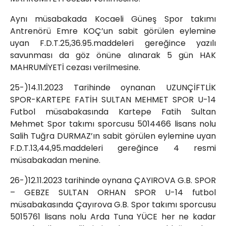
Aynı müsabakada Kocaeli Güneş Spor takımı
Antrenörü Emre KOÇ’un sabit görülen eylemine
uyan F.D.T.25,36.95.maddeleri gereğince yazılı
savunması da göz önüne alınarak 5 gün HAK
MAHRUMİYETİ cezası verilmesine.
25-)14.11.2023 Tarihinde oynanan UZUNÇİFTLİK
SPOR-KARTEPE FATİH SULTAN MEHMET SPOR U-14
Futbol müsabakasında Kartepe Fatih Sultan
Mehmet Spor takımı sporcusu 5014466 lisans nolu
Salih Tuğra DURMAZ’ın sabit görülen eylemine uyan
F.D.T.13,44,95.maddeleri gereğince 4 resmi
müsabakadan menine.
26-)12.11.2023 tarihinde oynana ÇAYIROVA G.B. SPOR
– GEBZE SULTAN ORHAN SPOR U-14 futbol
müsabakasında Çayırova G.B. Spor takımı sporcusu
5015761 lisans nolu Arda Tuna YÜCE her ne kadar