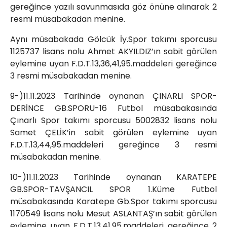
gereğince yazılı savunmasıda göz önüne alınarak 2
resmi müsabakadan menine.
Aynı müsabakada Gölcük İy.Spor takımı sporcusu
1125737 lisans nolu Ahmet AKYILDIZ’ın sabit görülen
eylemine uyan F.D.T.13,36,41,95.maddeleri gereğince
3 resmi müsabakadan menine.
9-)11.11.2023 Tarihinde oynanan ÇINARLI SPOR-
DERİNCE GB.SPORU-16 Futbol müsabakasında
Çınarlı Spor takımı sporcusu 5002832 lisans nolu
Samet ÇELİK’in sabit görülen eylemine uyan
F.D.T.13,44,95.maddeleri gereğince 3 resmi
müsabakadan menine.
10-)11.11.2023 Tarihinde oynanan KARATEPE
GB.SPOR-TAVŞANCIL SPOR 1.Küme Futbol
müsabakasında Karatepe Gb.Spor takımı sporcusu
1170549 lisans nolu Mesut ASLANTAŞ’ın sabit görülen
eylemine uyan F.D.T.13,41,95.maddeleri gereğince 2