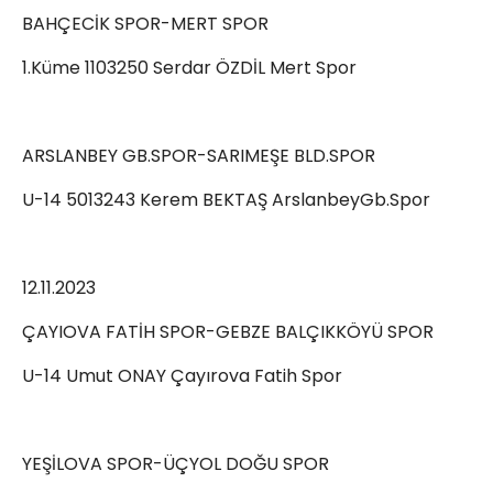
BAHÇECİK SPOR-MERT SPOR
1.Küme 1103250 Serdar ÖZDİL Mert Spor
ARSLANBEY GB.SPOR-SARIMEŞE BLD.SPOR
U-14 5013243 Kerem BEKTAŞ ArslanbeyGb.Spor
12.11.2023
ÇAYIOVA FATİH SPOR-GEBZE BALÇIKKÖYÜ SPOR
U-14 Umut ONAY Çayırova Fatih Spor
YEŞİLOVA SPOR-ÜÇYOL DOĞU SPOR