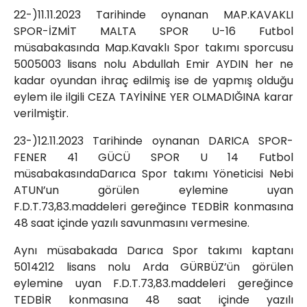
22-)11.11.2023 Tarihinde oynanan MAP.KAVAKLI
SPOR-İZMİT MALTA SPOR U-16 Futbol
müsabakasında Map.Kavaklı Spor takımı sporcusu
5005003 lisans nolu Abdullah Emir AYDIN her ne
kadar oyundan ihraç edilmiş ise de yapmış olduğu
eylem ile ilgili CEZA TAYİNİNE YER OLMADIĞINA karar
verilmiştir.
23-)12.11.2023 Tarihinde oynanan DARICA SPOR-
FENER 41 GÜCÜ SPOR U 14 Futbol
müsabakasındaDarıca Spor takımı Yöneticisi Nebi
ATUN’un görülen eylemine uyan
F.D.T.73,83.maddeleri gereğince TEDBİR konmasına
48 saat içinde yazılı savunmasını vermesine.
Aynı müsabakada Darıca Spor takımı kaptanı
5014212 lisans nolu Arda GÜRBÜZ’ün görülen
eylemine uyan F.D.T.73,83.maddeleri gereğince
TEDBİR konmasına 48 saat içinde yazılı