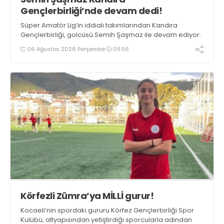
Gençlerbirliği’nde devam dedi!
Süper Amatör Lig’in iddialı takımlarından Kandıra
Gençlerbirliği, golcüsü Semih Şaşmaz ile devam ediyor.
06 Ağustos 2026 Perşembe
09:56
Körfezli Zümra’ya MİLLİ gurur!
Kocaeli’nin spordaki gururu Körfez Gençlerbirliği Spor
Kulübü, altyapısından yetiştirdiği sporcularla adından