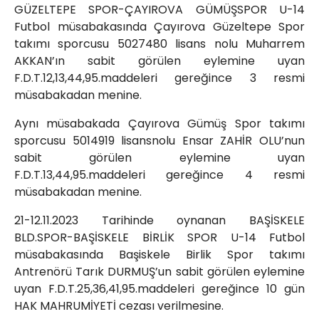
GÜZELTEPE SPOR-ÇAYIROVA GÜMÜŞSPOR U-14
Futbol müsabakasında Çayırova Güzeltepe Spor
takımı sporcusu 5027480 lisans nolu Muharrem
AKKAN’ın sabit görülen eylemine uyan
F.D.T.12,13,44,95.maddeleri gereğince 3 resmi
müsabakadan menine.
Aynı müsabakada Çayırova Gümüş Spor takımı
sporcusu 5014919 lisansnolu Ensar ZAHİR OLU’nun
sabit görülen eylemine uyan
F.D.T.13,44,95.maddeleri gereğince 4 resmi
müsabakadan menine.
21-12.11.2023 Tarihinde oynanan BAŞİSKELE
BLD.SPOR-BAŞİSKELE BİRLİK SPOR U-14 Futbol
müsabakasında Başiskele Birlik Spor takımı
Antrenörü Tarık DURMUŞ’un sabit görülen eylemine
uyan F.D.T.25,36,41,95.maddeleri gereğince 10 gün
HAK MAHRUMİYETİ cezası verilmesine.