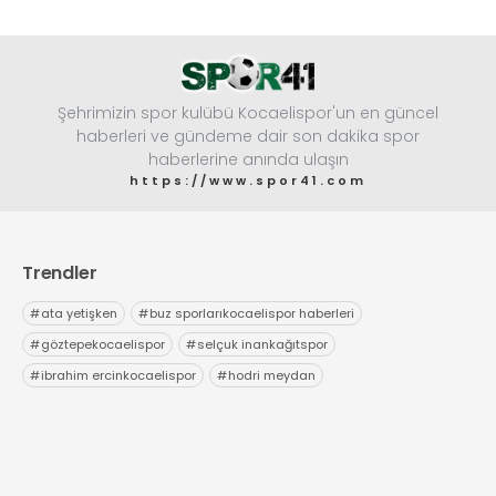
Şehrimizin spor kulübü Kocaelispor'un en güncel
haberleri ve gündeme dair son dakika spor
haberlerine anında ulaşın
https://www.spor41.com
Trendler
#
ata yetişken
#
buz sporlarıkocaelispor haberleri
#
göztepekocaelispor
#
selçuk inankağıtspor
#
ibrahim ercinkocaelispor
#
hodri meydan