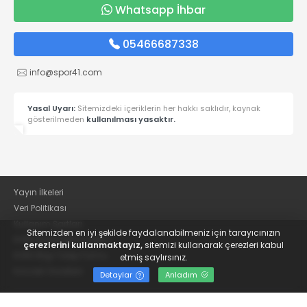
Whatsapp İhbar
05466687338
info@spor41.com
Yasal Uyarı:
Sitemizdeki içeriklerin her hakkı saklıdır, kaynak
gösterilmeden
kullanılması yasaktır.
Yayın İlkeleri
Veri Politikası
Kullanım Şartları
Sitemizden en iyi şekilde faydalanabilmeniz için tarayıcınızın
KVKK Aydınlatma Metni
çerezlerini kullanmaktayız,
sitemizi kullanarak çerezleri kabul
KVKK Bilgi Talep Formu
etmiş saylırsınız.
Kocaeli Gazetesi
Detaylar
Anladım
© 2022
Güncel Kocaelispor Haberleri ve Spor Haberleri | Spor41