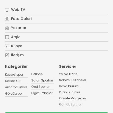
Web TV
Foto Galeri
Yazarlar
Arşiv
Künye
İletişim
Kategoriler
Servisler
Derince
Yol ve Trafik
Kocaelispor
Nöbetçi Eczaneler
Salon Sporları
Darıca G.B.
Hava Durumu
Okul Sporları
Amatör Futbol
Puan Durumu
Diğer Branşlar
Gölcükspor
Gazete Manşetleri
Günlük Burçlar