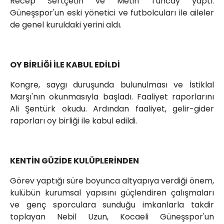
Recep Sertçetin ve Metin Tuncay yaptı.
Güneşspor'un eski yönetici ve futbolcuları ile aileler
de genel kuruldaki yerini aldı.
OY BİRLİĞİ İLE KABUL EDİLDİ
Kongre, saygı duruşunda bulunulması ve İstiklal
Marşı'nın okunmasıyla başladı. Faaliyet raporlarını
Ali Şentürk okudu. Ardından faaliyet, gelir-gider
raporları oy birliği ile kabul edildi.
KENTİN GÜZİDE KULÜPLERİNDEN
Görev yaptığı süre boyunca altyapıya verdiği önem,
kulübün kurumsal yapısını güçlendiren çalışmaları
ve genç sporculara sunduğu imkanlarla takdir
toplayan Nebil Uzun, Kocaeli Güneşspor'un