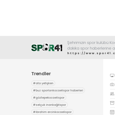
Şehrimizin spor kulübü K
dakika spor haberlerine a
https://www.spor41.
Trendler
#
ata yetişken
#
buz sporlarıkocaelispor haberleri
#
göztepekocaelispor
#
selçuk inankağıtspor
#
ibrahim ercinkocaelispor