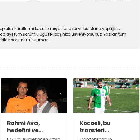
pluluk Kuralları'nı kabul etmiş bulunuyor ve bu alana yaptığınız
dolaylı tüm sorumluluğu tek başınıza üstleniyorsunuz. Yazılan tüm
şekilde sorumlu tutulamaz.
Rahmi Avcı,
Kocaeli, bu
hedefini ve
transferi
stratejisini
konuşuyor!
PGL Ligi ekiplerinden Artvin
Trabzonspor’un