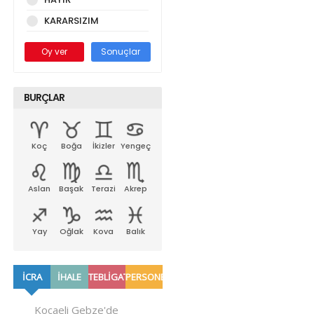
KARARSIZIM
Oy ver
Sonuçlar
BURÇLAR
Koç
Boğa
İkizler
Yengeç
Aslan
Başak
Terazi
Akrep
Yay
Oğlak
Kova
Balık