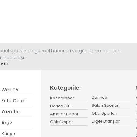
ocaelispor'un en güncel haberleri ve gündeme dair son
nında ulaşın
com
Kategoriler
Web TV
Derince
Kocaelispor
Foto Galeri
Salon Sporları
Darıca G.B.
Yazarlar
Okul Sporları
Amatör Futbol
Diğer Branşlar
Gölcükspor
Arşiv
Künye