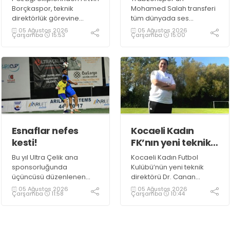
paylaştı
Borçkaspor, teknik
Mohamed Salah transferi
direktörlük görevine
tüm dünyada ses
Kocaeli’nin başarılı
getirirken Kocaeli
05 Ağustos 2026
05 Ağustos 2026
Çarşamba
15:53
Çarşamba
15:00
isimlerinden Rahmi Avcı'yı
amatöründe de çok
getirdi. Yeni sezona iddialı
önemli bir transfer haberi
bir şekilde hazırlanan
gündemdeki yerini aldı.
Avcı, duygularını aktardı.
Esnaflar nefes
Kocaeli Kadın
kesti!
FK’nın yeni teknik
direktörü belli oldu
Bu yıl Ultra Çelik ana
Kocaeli Kadın Futbol
sponsorluğunda
Kulübü’nün yeni teknik
üçüncüsü düzenlenen
direktörü Dr. Canan
Esnaflar Futbol
Aldırmaz oldu.
05 Ağustos 2026
05 Ağustos 2026
Çarşamba
11:58
Çarşamba
10:44
Turnuvası’ndaki maçlar
müthiş mücadelelere
sahne oluyor.