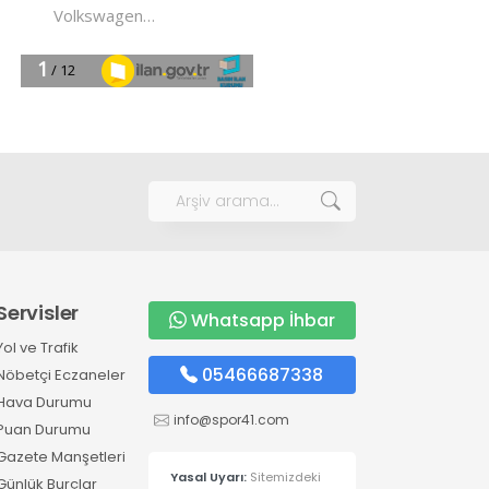
Servisler
Whatsapp İhbar
Yol ve Trafik
05466687338
Nöbetçi Eczaneler
Hava Durumu
info@spor41.com
Puan Durumu
Gazete Manşetleri
Yasal Uyarı:
Sitemizdeki
Günlük Burçlar