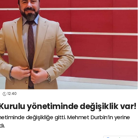
spor41
#
kocaelisporme
spor41
#
kocaelispo
6
12:40
Kurulu yönetiminde değişiklik var!
netiminde değişikliğe gitti. Mehmet Durbin’in yerine
ı.