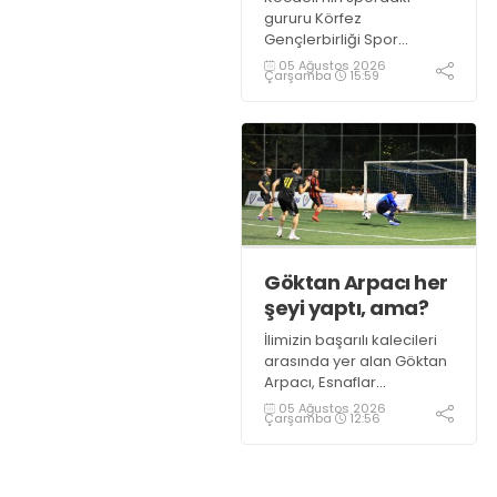
gururu Körfez
Gençlerbirliği Spor
Kulübü, altyapısından
05 Ağustos 2026
Çarşamba
15:59
yetiştirdiği sporcularla
adından söz ettirmeye
devam ediyor.
Göktan Arpacı her
şeyi yaptı, ama?
İlimizin başarılı kalecileri
arasında yer alan Göktan
Arpacı, Esnaflar
Turnuvası’nda Ultra Çelik
05 Ağustos 2026
Çarşamba
12:56
takımının kalesini koruyor.