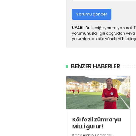
Yorumu gönder
UYARI:
Bu içeriğe yorum yazarak To
yorumunuzla ilgili doğrudan veya 
yorumlardan site yönetimi hiçbir 
BENZER HABERLER
Körfezli Zümra’ya
MİLLİ gurur!
Kocaeli’nin spordaki