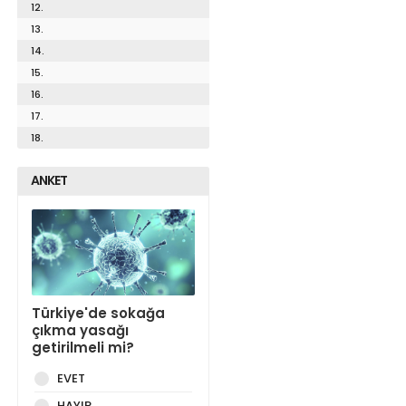
12.
13.
14.
15.
16.
17.
18.
ANKET
Türkiye'de sokağa
çıkma yasağı
getirilmeli mi?
EVET
HAYIR