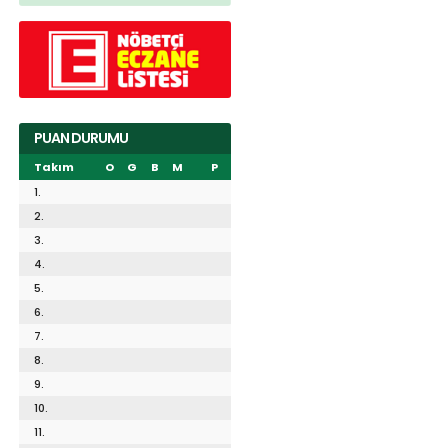
PUAN DURUMU
Takım
O
G
B
M
P
1.
2.
3.
4.
5.
6.
7.
8.
9.
10.
11.