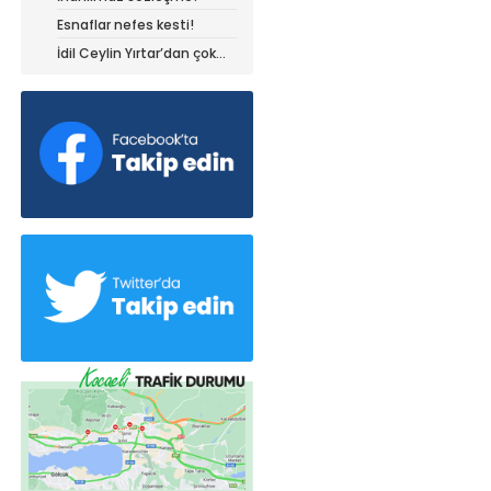
Esnaflar nefes kesti!
İdil Ceylin Yırtar’dan çok
büyük başarı