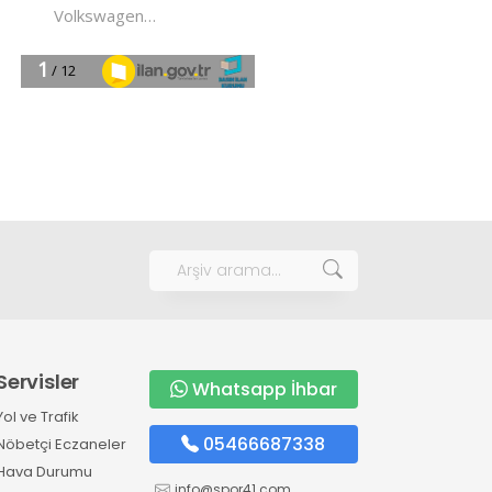
Servisler
Whatsapp İhbar
Yol ve Trafik
05466687338
Nöbetçi Eczaneler
Hava Durumu
info@spor41.com