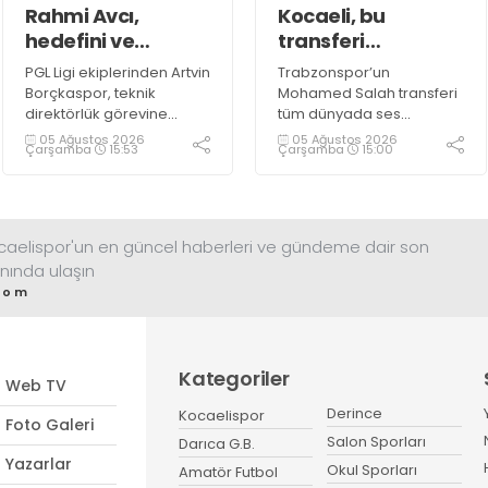
Rahmi Avcı,
Kocaeli, bu
hedefini ve
transferi
stratejisini
konuşuyor!
PGL Ligi ekiplerinden Artvin
Trabzonspor’un
paylaştı
Borçkaspor, teknik
Mohamed Salah transferi
direktörlük görevine
tüm dünyada ses
Kocaeli’nin başarılı
getirirken Kocaeli
05 Ağustos 2026
05 Ağustos 2026
Çarşamba
15:53
Çarşamba
15:00
isimlerinden Rahmi Avcı'yı
amatöründe de çok
getirdi. Yeni sezona iddialı
önemli bir transfer haberi
bir şekilde hazırlanan
gündemdeki yerini aldı.
Avcı, duygularını aktardı.
ocaelispor'un en güncel haberleri ve gündeme dair son
nında ulaşın
com
Kategoriler
Web TV
Derince
Kocaelispor
Foto Galeri
Salon Sporları
Darıca G.B.
Yazarlar
Okul Sporları
Amatör Futbol