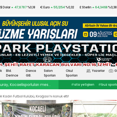
$ Dolar
47,6787
%0,18
€ Euro
55,1254
%0,32
£ Sterlin
64,3468
%0,38
Altın
$4.341,53
%2,40
Gümüş
97,48
%3,57
k
Bld.
Darıca
Salon
Okul
Yazarlar
G
Derince
GB.
Sporları
Sporları
ray, Kocaelisporluları mest etti
23:30
Onurcan Piri: Kocaeli Stadı’nın atmosferini biliyor
#
ata yetişken
#
buz sporlarıkocaelispor
#
Selçuk İnan
haberleri
#
göztepekocaelispor
#
Kocaelispor haberler
#
selçuk inankağıtspor
#
ibrahim
#
Yüksel Sarıçiçekskriniar
i Kadın Futbol Kulübü, Kırağası’nı konuk etti!
ercinkocaelispor
#
hodri meydanFurkan
#
Kocaelispor
#
Fene
Akar
#
Ata YetişkenKocaelispor
Yalçın
#
Enes Çinemre
#
Smolcic
#
Kocaelispor haberleri
#
Serdar Topraktepeceng
#
seka park güreşlerime