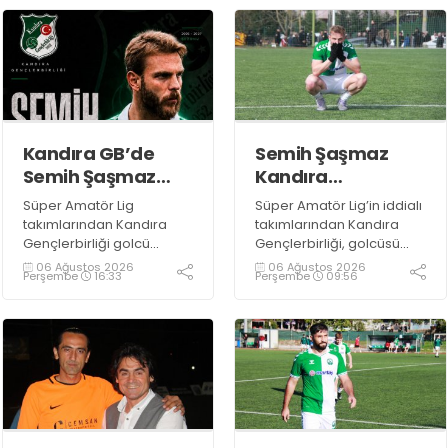
Kandıra GB’de
Semih Şaşmaz
Semih Şaşmaz
Kandıra
resmen TAMAM!
Gençlerbirliği’nde
Süper Amatör Lig
Süper Amatör Lig’in iddialı
devam dedi!
takımlarından Kandıra
takımlarından Kandıra
Gençlerbirliği golcü
Gençlerbirliği, golcüsü
futbolcu Semih Şaşmaz
Semih Şaşmaz ile devam
06 Ağustos 2026
06 Ağustos 2026
Perşembe
16:33
Perşembe
09:56
ile yola devam ettiğini
ediyor.
resmen duyurdu.