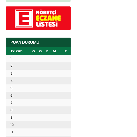
PUAN DURUMU
Takım
O
G
B
M
P
1.
2.
3.
4.
5.
6.
7.
8.
9.
10.
11.