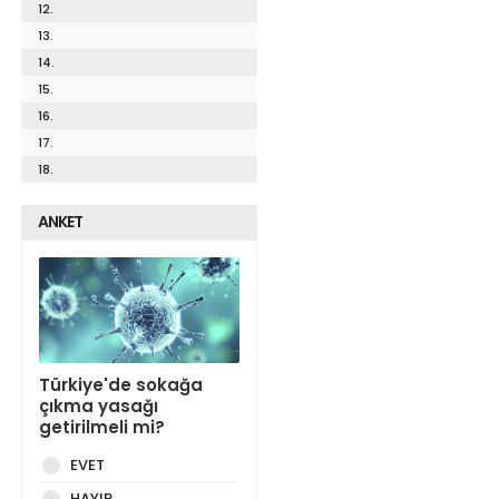
12.
13.
14.
15.
16.
17.
18.
ANKET
Türkiye'de sokağa
çıkma yasağı
getirilmeli mi?
EVET
HAYIR