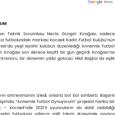
RUM
ımın Teknik Sorumlusu Necla Güngör Kırağası, sadece
n kız futbolundaki markası Kocaeli Kadın Futbol Kulübü’nün
 Halı’da yeşil siyahlı kulübün düzenlediği Annemle Futbol
 Kırağası son derece keyifli bir gün geçirdi. Kırağası’na
ntrenörü, bir dönemin yıldız golcüsü Hilal Başkol da eşlik
rın antrenmanını izledi, onlarla bol bol sohbetti. Başarılı
laşımda, “Annemle Futbol Oynuyorum” projesini harika bir
 – Kocaeli’nde 2021’li oyuncuların da dahil olabildiği
 kadın futboluna yıllarca milli takım düzeyinde oyuncu