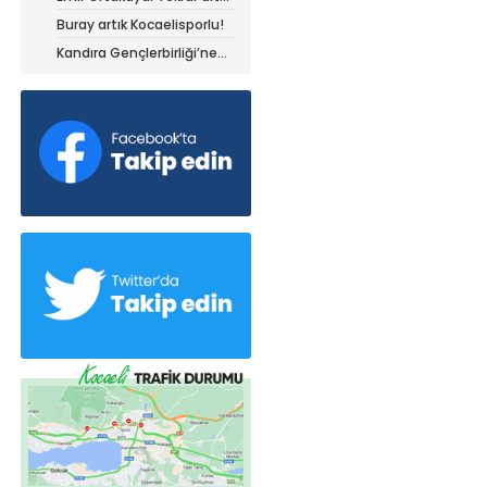
olduğum yerdeyim
Buray artık Kocaelisporlu!
Kandıra Gençlerbirliği’ne
müthiş kanat!