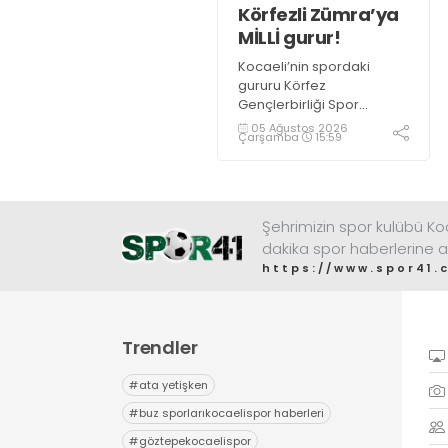
Körfezli Zümra’ya
MİLLİ gurur!
Kocaeli’nin spordaki
gururu Körfez
Gençlerbirliği Spor
Kulübü, altyapısından
05 Ağustos 2026
Çarşamba
15:59
yetiştirdiği sporcularla
adından söz ettirmeye
devam ediyor.
Şehrimizin spor kulübü K
dakika spor haberlerine a
https://www.spor41.
Trendler
#
ata yetişken
#
buz sporlarıkocaelispor haberleri
#
göztepekocaelispor