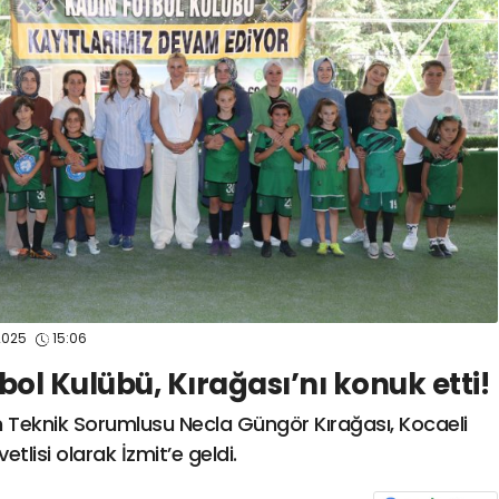
spor41
#
kocaelisporme
spor41
#
kocaelispo
2025
15:06
bol Kulübü, Kırağası’nı konuk etti!
ın Teknik Sorumlusu Necla Güngör Kırağası, Kocaeli
tlisi olarak İzmit’e geldi.