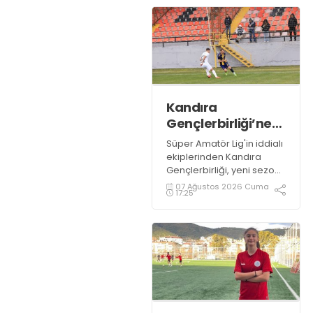
Kandıra
Gençlerbirliği’ne
müthiş kanat!
Süper Amatör Lig'in iddialı
ekiplerinden Kandıra
Gençlerbirliği, yeni sezon
öncesi kadrosunu
07 Ağustos 2026 Cuma
17:25
güçlendirmeye devam
ediyor.