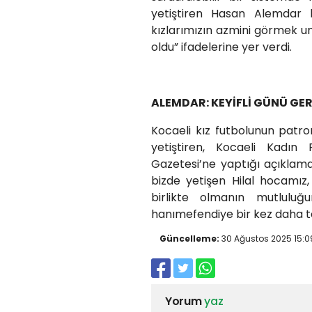
yetiştiren Hasan Alemdar h
kızlarımızın azmini görmek u
oldu” ifadelerine yer verdi.
ALEMDAR: KEYİFLİ GÜNÜ GER
Kocaeli kız futbolunun patro
yetiştiren, Kocaeli Kadı
Gazetesi’ne yaptığı açıklama
bizde yetişen Hilal hocamız,
birlikte olmanın mutluluğ
hanımefendiye bir kez daha t
Güncelleme:
30 Ağustos 2025 15:0
Yorum
yaz