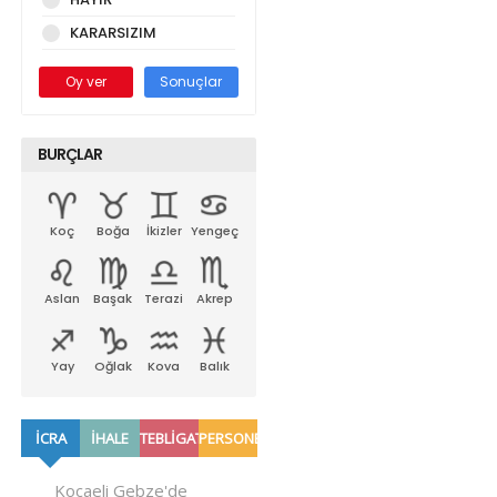
KARARSIZIM
Oy ver
Sonuçlar
BURÇLAR
Koç
Boğa
İkizler
Yengeç
Aslan
Başak
Terazi
Akrep
Yay
Oğlak
Kova
Balık