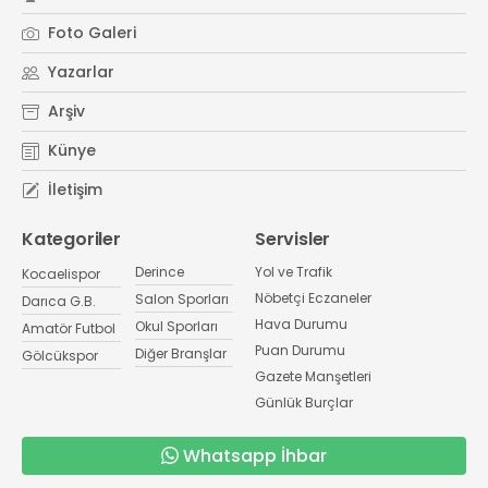
Foto Galeri
Yazarlar
Arşiv
Künye
İletişim
Kategoriler
Servisler
Derince
Yol ve Trafik
Kocaelispor
Nöbetçi Eczaneler
Salon Sporları
Darıca G.B.
Hava Durumu
Okul Sporları
Amatör Futbol
Puan Durumu
Diğer Branşlar
Gölcükspor
Gazete Manşetleri
Günlük Burçlar
Whatsapp İhbar