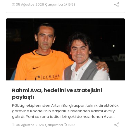
05 Ağustos 2026 Çarşamba
15:59
Rahmi Avcı, hedefini ve stratejisini
paylaştı
PGL Ligi ekiplerinden Artvin Borçkaspor, teknik direktörlük
görevine Kocaeli’nin başarılı isimlerinden Rahmi Avcı'yı
getirdi. Yeni sezona iddialı bir şekilde hazırlanan Avcı,
duygularını aktardı.
05 Ağustos 2026 Çarşamba
15:53