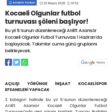
Amatör Futbol
20 Mayıs 2026
10:52
info@spor41.com
Kocaeli Olgunlar futbol
turnuvası şöleni başlıyor!
Bu yıl 9.’sunun düzenleneceği Arılift Asansör
Kocaeli Olgunlar Futbol Turnuvası 1 Haziran’da
başlayacak. Takımlar cuma günü gruplarını
belirleyecek.
AÇILIŞI YÖRÜNGE İNŞAAT KOCAELİSPOR
EFSANELERİ YAPACAK
3 kategori halinde bu yıl 9.’sunun düzenleneceği
Arılift Asansör Kocaeli Olgunlar Futbol
Turnuvası’nda geri sayım başladı. Tuncay Budakin