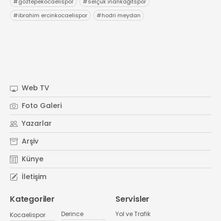
#
göztepekocaelispor
#
selçuk inankağıtspor
#
ibrahim ercinkocaelispor
#
hodri meydan
Web TV
Foto Galeri
Yazarlar
Arşiv
Künye
İletişim
Kategoriler
Servisler
Derince
Yol ve Trafik
Kocaelispor