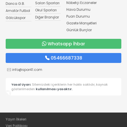
Nöbetçi Eczaneler
Salon Sporları
Darıca G.B.
Hava Durumu
Okul Sporları
Amatör Futbol
Puan Durumu
Diğer Branşlar
Gölcükspor
Gazete Manşetleri
Günlük Burçlar
Whatsapp İhbar
05466687338
info@spor41.com
Yasal Uyarı:
Sitemizdeki içeriklerin her hakkı saklıdır, kaynak
gösterilmeden
kullanılması yasaktır.
Yayın İlkeleri
Veri Politikası