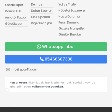
Derince
Yol ve Trafik
Kocaelispor
Nöbetçi Eczaneler
Salon Sporları
Darıca G.B.
Hava Durumu
Okul Sporları
Amatör Futbol
Puan Durumu
Diğer Branşlar
Gölcükspor
Gazete Manşetleri
Günlük Burçlar
Whatsapp İhbar
05466687338
info@spor41.com
Yasal Uyarı:
Sitemizdeki içeriklerin her hakkı saklıdır, kaynak
gösterilmeden
kullanılması yasaktır.