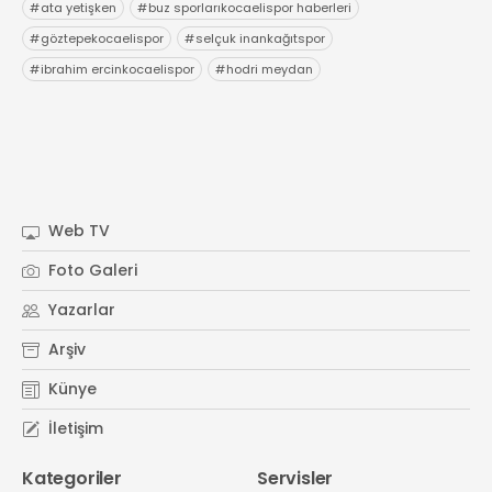
#
ata yetişken
#
buz sporlarıkocaelispor haberleri
#
göztepekocaelispor
#
selçuk inankağıtspor
#
ibrahim ercinkocaelispor
#
hodri meydan
Web TV
Foto Galeri
Yazarlar
Arşiv
Künye
İletişim
Kategoriler
Servisler