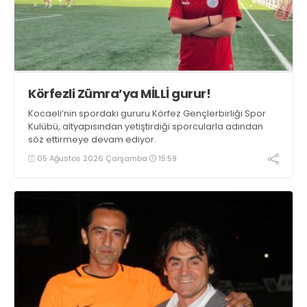
Körfezli Zümra’ya MİLLİ gurur!
Kocaeli’nin spordaki gururu Körfez Gençlerbirliği Spor
Kulübü, altyapısından yetiştirdiği sporcularla adından
söz ettirmeye devam ediyor.
05 Ağustos 2026 Çarşamba
15:59