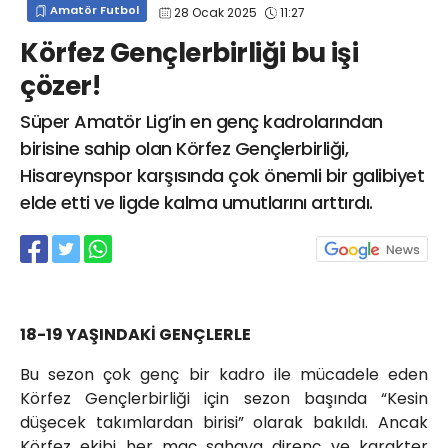
Amatör Futbol
28 Ocak 2025
11:27
info@spor41.com
Körfez Gençlerbirliği bu işi
çözer!
Süper Amatör Lig’in en genç kadrolarından
birisine sahip olan Körfez Gençlerbirliği,
Hisareynspor karşısında çok önemli bir galibiyet
elde etti ve ligde kalma umutlarını arttırdı.
18-19 YAŞINDAKİ GENÇLERLE
Bu sezon çok genç bir kadro ile mücadele eden
Körfez Gençlerbirliği için sezon başında “Kesin
düşecek takımlardan birisi” olarak bakıldı. Ancak
Körfez ekibi her maç sahaya direnç ve karakter