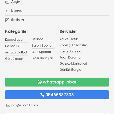
Arşiv
Künye
İletişim
Kategoriler
Servisler
Derince
Yol ve Trafik
Kocaelispor
Nöbetçi Eczaneler
Salon Sporları
Darıca G.B.
Hava Durumu
Okul Sporları
Amatör Futbol
Puan Durumu
Diğer Branşlar
Gölcükspor
Gazete Manşetleri
Günlük Burçlar
Whatsapp İhbar
05466687338
info@spor41.com