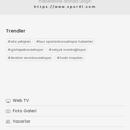
haberlerine anında ulaşın
https://www.spor41.com
Trendler
#
ata yetişken
#
buz sporlarıkocaelispor haberleri
#
göztepekocaelispor
#
selçuk inankağıtspor
#
ibrahim ercinkocaelispor
#
hodri meydan
Web TV
Foto Galeri
Yazarlar