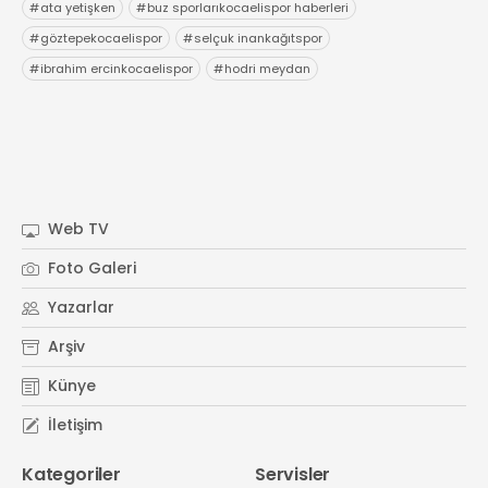
#
ata yetişken
#
buz sporlarıkocaelispor haberleri
#
göztepekocaelispor
#
selçuk inankağıtspor
#
ibrahim ercinkocaelispor
#
hodri meydan
Web TV
Foto Galeri
Yazarlar
Arşiv
Künye
İletişim
Kategoriler
Servisler