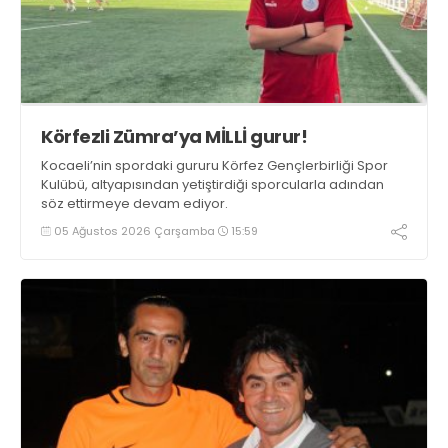
Körfezli Zümra’ya MİLLİ gurur!
Kocaeli’nin spordaki gururu Körfez Gençlerbirliği Spor
Kulübü, altyapısından yetiştirdiği sporcularla adından
söz ettirmeye devam ediyor.
05 Ağustos 2026 Çarşamba
15:59