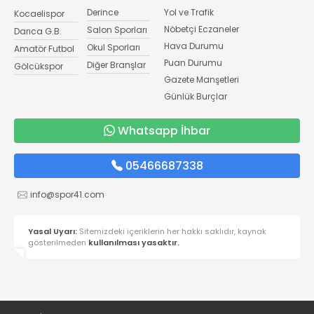
Derince
Yol ve Trafik
Kocaelispor
Nöbetçi Eczaneler
Salon Sporları
Darıca G.B.
Hava Durumu
Okul Sporları
Amatör Futbol
Puan Durumu
Diğer Branşlar
Gölcükspor
Gazete Manşetleri
Günlük Burçlar
Whatsapp İhbar
05466687338
info@spor41.com
Yasal Uyarı:
Sitemizdeki içeriklerin her hakkı saklıdır, kaynak
gösterilmeden
kullanılması yasaktır.