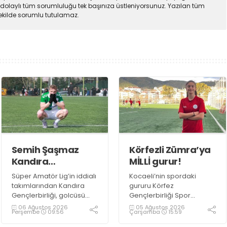
dolaylı tüm sorumluluğu tek başınıza üstleniyorsunuz. Yazılan tüm
şekilde sorumlu tutulamaz.
Semih Şaşmaz
Körfezli Zümra’ya
Kandıra
MİLLİ gurur!
Gençlerbirliği’nde
Süper Amatör Lig’in iddialı
Kocaeli’nin spordaki
devam dedi!
takımlarından Kandıra
gururu Körfez
Gençlerbirliği, golcüsü
Gençlerbirliği Spor
Semih Şaşmaz ile devam
Kulübü, altyapısından
06 Ağustos 2026
05 Ağustos 2026
Perşembe
09:56
Çarşamba
15:59
ediyor.
yetiştirdiği sporcularla
adından söz ettirmeye