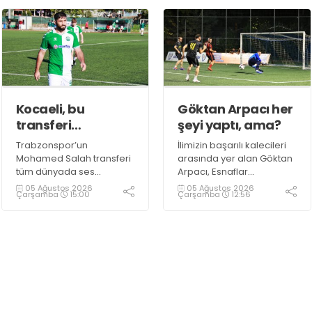
devam ediyor.
Kocaeli, bu
Göktan Arpacı her
transferi
şeyi yaptı, ama?
konuşuyor!
Trabzonspor’un
İlimizin başarılı kalecileri
Mohamed Salah transferi
arasında yer alan Göktan
tüm dünyada ses
Arpacı, Esnaflar
getirirken Kocaeli
Turnuvası’nda Ultra Çelik
05 Ağustos 2026
05 Ağustos 2026
Çarşamba
15:00
Çarşamba
12:56
amatöründe de çok
takımının kalesini koruyor.
önemli bir transfer haberi
gündemdeki yerini aldı.