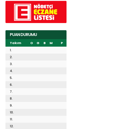
PUAN DURUMU
Takım
O
G
B
M
P
1.
2.
3.
4.
5.
6.
7.
8.
9.
10.
11.
12.