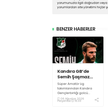
yorumunuzla ilgili doğrudan veya 
yorumlardan site yönetimi hiçbir 
BENZER HABERLER
Kandıra GB’de
Semih Şaşmaz
resmen TAMAM!
Süper Amatör Lig
takımlarından Kandıra
Gençlerbirliği golcü
futbolcu Semih Şaşmaz
06 Ağustos 2026
Perşembe
16:33
ile yola devam ettiğini
resmen duyurdu.