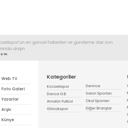
ocaelispor'un en güncel haberleri ve gündeme dair son
nında ulaşın
com
Kategoriler
Web TV
Derince
Kocaelispor
Foto Galeri
Salon Sporları
Darıca G.B.
Yazarlar
Okul Sporları
Amatör Futbol
Diğer Branşlar
Gölcükspor
Arşiv
Künye