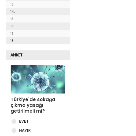
13.
14.
15.
16.
17.
18.
ANKET
Türkiye'de sokağa
çıkma yasağı
getirilmeli mi?
EVET
HAYIR