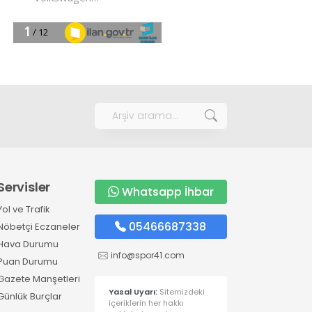
Servisler
Whatsapp İhbar
Yol ve Trafik
05466687338
Nöbetçi Eczaneler
Hava Durumu
info@spor41.com
Puan Durumu
Gazete Manşetleri
Yasal Uyarı:
Sitemizdeki
Günlük Burçlar
içeriklerin her hakkı