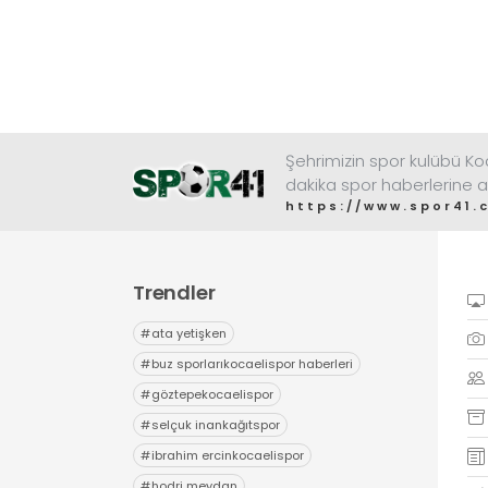
Şehrimizin spor kulübü K
dakika spor haberlerine a
https://www.spor41.
Trendler
#
ata yetişken
#
buz sporlarıkocaelispor haberleri
#
göztepekocaelispor
#
selçuk inankağıtspor
#
ibrahim ercinkocaelispor
#
hodri meydan