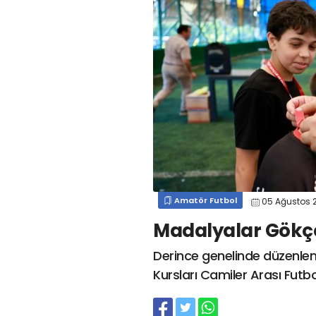
#
kocaelispor
#
gökhan
mert cengiz
#
engin koyun
#
fırat
değirmenci
gülspor41
#
kocaelispor
#
mert
cengiz
#
erdem övüç
#
gençlerbirliği
#
eleke
#
lua lua
#
barış alıcı
#
metin diyadinspor41
#
erdem övüç
#
kocaelispor
#
beykan şimşek
Amatör Futbol
05 Ağustos 
Madalyalar Gökç
Derince genelinde düzenle
Kursları Camiler Arası Fut