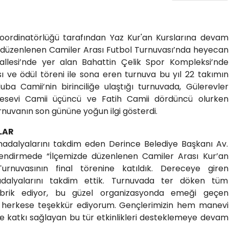
oordinatörlüğü tarafından Yaz Kur'an Kurslarına devam
a düzenlenen Camiler Arası Futbol Turnuvası’nda heyecan
allesi’nde yer alan Bahattin Çelik Spor Kompleksi’nde
 ve ödül töreni ile sona eren turnuva bu yıl 22 takımın
ba Camii’nin birinciliğe ulaştığı turnuvada, Gülerevler
Yesevi Camii üçüncü ve Fatih Camii dördüncü olurken
rnuvanın son gününe yoğun ilgi gösterdi.
LAR
adalyalarını takdim eden Derince Belediye Başkanı Av.
lendirmede “İlçemizde düzenlenen Camiler Arası Kur’an
urnuvasının final törenine katıldık. Dereceye giren
dalyalarını takdim ettik. Turnuvada ter döken tüm
tebrik ediyor, bu güzel organizasyonda emeği geçen
n herkese teşekkür ediyorum. Gençlerimizin hem manevi
e katkı sağlayan bu tür etkinlikleri desteklemeye devam