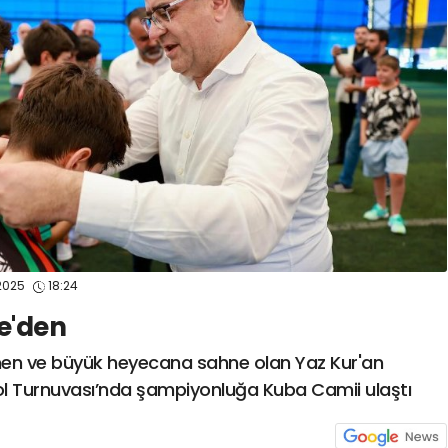
spor41
#
kocaelispo
2025
18:24
e'den
nen ve büyük heyecana sahne olan Yaz Kur'an
bol Turnuvası’nda şampiyonluğa Kuba Camii ulaştı