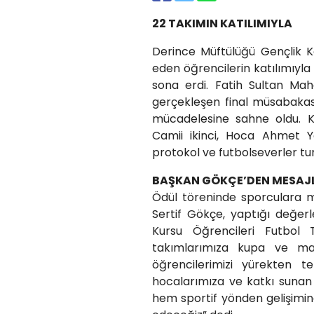
22 TAKIMIN KATILIMIYLA
Derince Müftülüğü Gençlik K
eden öğrencilerin katılımıyl
sona erdi. Fatih Sultan Mah
gerçekleşen final müsabakası
mücadelesine sahne oldu. Ku
Camii ikinci, Hoca Ahmet 
protokol ve futbolseverler tu
BAŞKAN GÖKÇE’DEN MESAJ
Ödül töreninde sporculara m
Sertif Gökçe, yaptığı değer
Kursu Öğrencileri Futbol T
takımlarımıza kupa ve ma
öğrencilerimizi yürekten 
hocalarımıza ve katkı suna
hem sportif yönden gelişimin