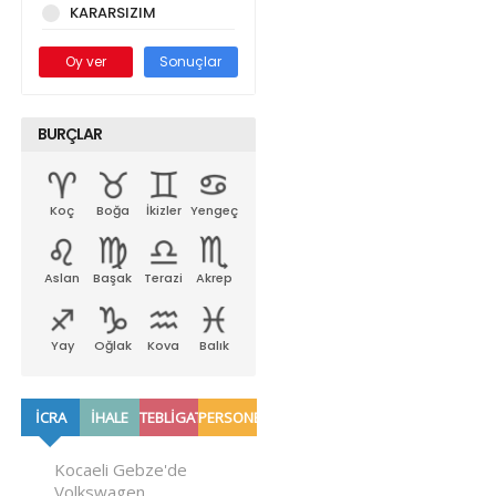
KARARSIZIM
Oy ver
Sonuçlar
BURÇLAR
Koç
Boğa
İkizler
Yengeç
Aslan
Başak
Terazi
Akrep
Yay
Oğlak
Kova
Balık