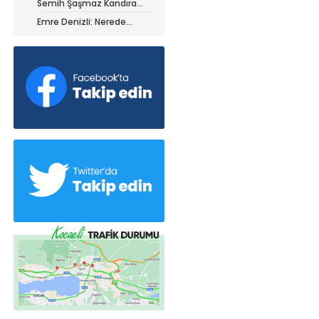
Semih Şaşmaz Kandıra
iz ile ayrıldı!
Gençlerbirliği’nde devam
Emre Denizli: Nerede
dedi!
olduğumuzu gördük