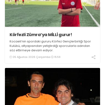
Körfezli Zümra’ya MİLLİ gurur!
Kocaeli’nin spordaki gururu Körfez Gençlerbirliği Spor
Kulübü, altyapısından yetiştirdiği sporcularla adından
söz ettirmeye devam ediyor.
05 Ağustos 2026 Çarşamba
15:59