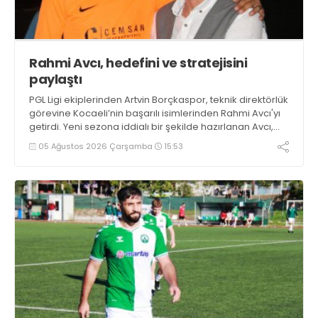
Rahmi Avcı, hedefini ve stratejisini
paylaştı
PGL Ligi ekiplerinden Artvin Borçkaspor, teknik direktörlük
görevine Kocaeli’nin başarılı isimlerinden Rahmi Avcı'yı
getirdi. Yeni sezona iddialı bir şekilde hazırlanan Avcı,
duygularını aktardı.
05 Ağustos 2026 Çarşamba
15:53