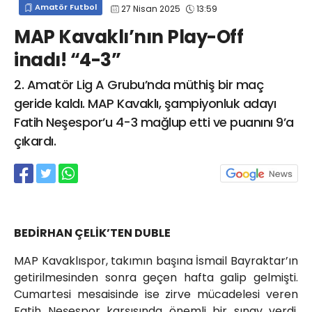
Amatör Futbol
27 Nisan 2025
13:59
info@spor41.com
MAP Kavaklı’nın Play-Off
inadı! “4-3”
2. Amatör Lig A Grubu’nda müthiş bir maç
geride kaldı. MAP Kavaklı, şampiyonluk adayı
Fatih Neşespor’u 4-3 mağlup etti ve puanını 9’a
çıkardı.
BEDİRHAN ÇELİK’TEN DUBLE
MAP Kavaklıspor, takımın başına İsmail Bayraktar’ın
getirilmesinden sonra geçen hafta galip gelmişti.
Cumartesi mesaisinde ise zirve mücadelesi veren
Fatih Neşespor karşısında önemli bir sınav verdi.