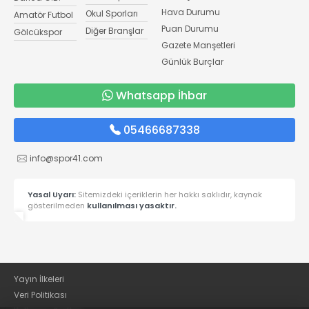
Hava Durumu
Okul Sporları
Amatör Futbol
Puan Durumu
Diğer Branşlar
Gölcükspor
Gazete Manşetleri
Günlük Burçlar
Whatsapp İhbar
05466687338
info@spor41.com
Yasal Uyarı:
Sitemizdeki içeriklerin her hakkı saklıdır, kaynak
gösterilmeden
kullanılması yasaktır.
Yayın İlkeleri
Veri Politikası