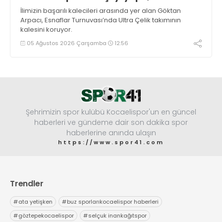
İlimizin başarılı kalecileri arasında yer alan Göktan
Arpacı, Esnaflar Turnuvası’nda Ultra Çelik takımının
kalesini koruyor.
05 Ağustos 2026 Çarşamba
12:56
Şehrimizin spor kulübü Kocaelispor'un en güncel
haberleri ve gündeme dair son dakika spor
haberlerine anında ulaşın
https://www.spor41.com
Trendler
#
ata yetişken
#
buz sporlarıkocaelispor haberleri
#
göztepekocaelispor
#
selçuk inankağıtspor