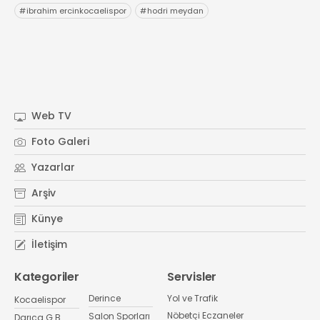
#
ibrahim ercinkocaelispor
#
hodri meydan
Web TV
Foto Galeri
Yazarlar
Arşiv
Künye
İletişim
Kategoriler
Servisler
Derince
Yol ve Trafik
Kocaelispor
Nöbetçi Eczaneler
Salon Sporları
Darıca G.B.