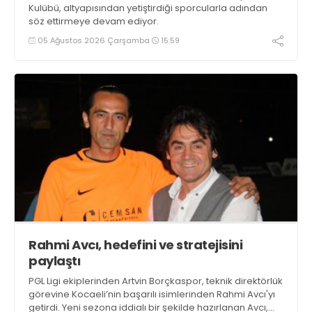
Kulübü, altyapısından yetiştirdiği sporcularla adından
söz ettirmeye devam ediyor.
05 Ağustos 2026 Çarşamba
15:59
Rahmi Avcı, hedefini ve stratejisini
paylaştı
PGL Ligi ekiplerinden Artvin Borçkaspor, teknik direktörlük
görevine Kocaeli’nin başarılı isimlerinden Rahmi Avcı'yı
getirdi. Yeni sezona iddialı bir şekilde hazırlanan Avcı,