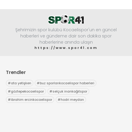
Şehrimizin spor kulübü Kocaelispor'un en güncel
haberleri ve gündeme dair son dakika spor
haberlerine anında ulaşın
https://www.spor41.com
Trendler
#
ata yetişken
#
buz sporlarıkocaelispor haberleri
#
göztepekocaelispor
#
selçuk inankağıtspor
#
ibrahim ercinkocaelispor
#
hodri meydan