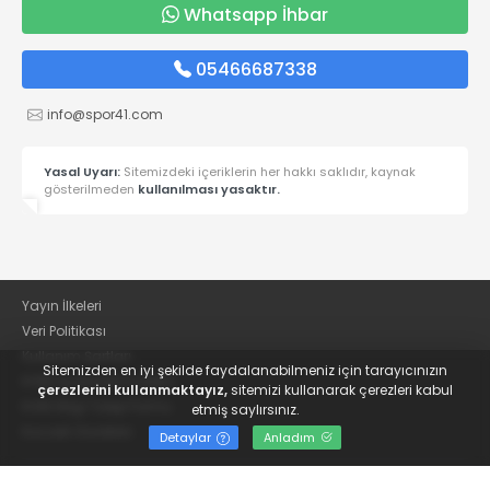
Whatsapp İhbar
05466687338
info@spor41.com
Yasal Uyarı:
Sitemizdeki içeriklerin her hakkı saklıdır, kaynak
gösterilmeden
kullanılması yasaktır.
Yayın İlkeleri
Veri Politikası
Kullanım Şartları
Sitemizden en iyi şekilde faydalanabilmeniz için tarayıcınızın
KVKK Aydınlatma Metni
çerezlerini kullanmaktayız,
sitemizi kullanarak çerezleri kabul
KVKK Bilgi Talep Formu
etmiş saylırsınız.
Kocaeli Gazetesi
Detaylar
Anladım
© 2022
Güncel Kocaelispor Haberleri ve Spor Haberleri | Spor41