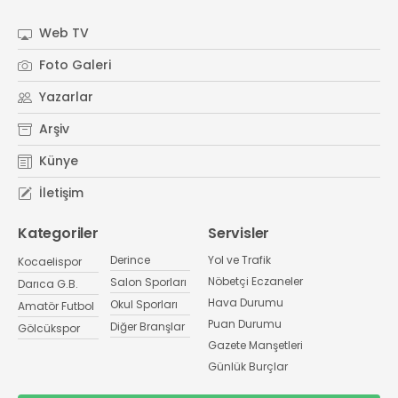
Web TV
Foto Galeri
Yazarlar
Arşiv
Künye
İletişim
Kategoriler
Servisler
Derince
Yol ve Trafik
Kocaelispor
Nöbetçi Eczaneler
Salon Sporları
Darıca G.B.
Hava Durumu
Okul Sporları
Amatör Futbol
Puan Durumu
Diğer Branşlar
Gölcükspor
Gazete Manşetleri
Günlük Burçlar