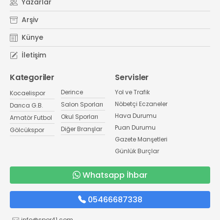
Yazarlar
Arşiv
Künye
İletişim
Kategoriler
Servisler
Derince
Yol ve Trafik
Kocaelispor
Nöbetçi Eczaneler
Salon Sporları
Darıca G.B.
Hava Durumu
Okul Sporları
Amatör Futbol
Puan Durumu
Diğer Branşlar
Gölcükspor
Gazete Manşetleri
Günlük Burçlar
Whatsapp İhbar
05466687338
info@spor41.com