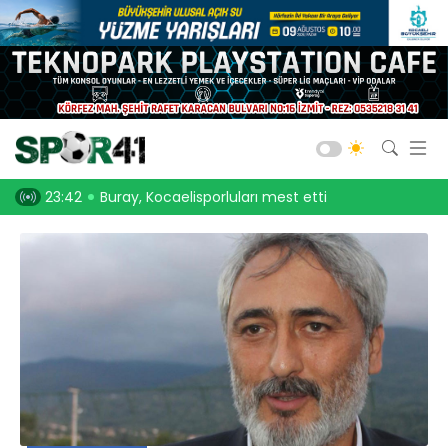
Kocaelispor
Amatör Futbol
Gölcük
uları mest etti
23:30
Onurcan Piri: Kocaeli Stadı’nın atmosferini biliyorum
23:10
Bld. Derince
Darıca GB.
Salon Sporları
Okul Sporları
Web TV
Galeri
Yazarlar