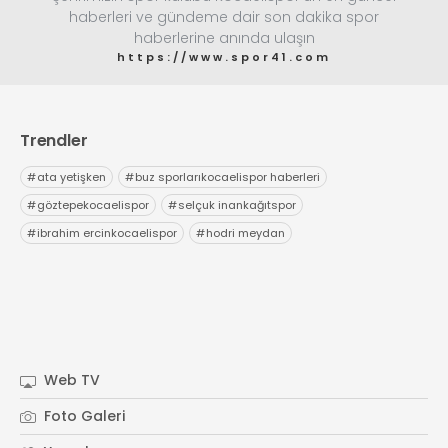
haberleri ve gündeme dair son dakika spor
haberlerine anında ulaşın
https://www.spor41.com
Trendler
#
ata yetişken
#
buz sporlarıkocaelispor haberleri
#
göztepekocaelispor
#
selçuk inankağıtspor
#
ibrahim ercinkocaelispor
#
hodri meydan
Web TV
Foto Galeri