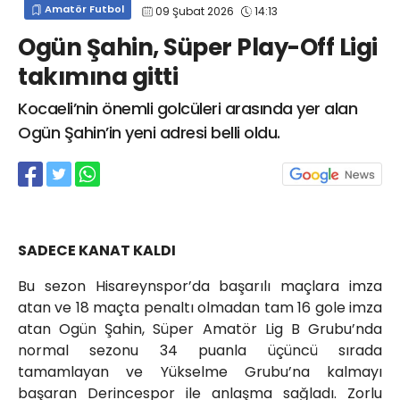
Amatör Futbol
09 Şubat 2026
14:13
info@spor41.com
Ogün Şahin, Süper Play-Off Ligi
takımına gitti
Kocaeli’nin önemli golcüleri arasında yer alan
Ogün Şahin’in yeni adresi belli oldu.
SADECE KANAT KALDI
Bu sezon Hisareynspor’da başarılı maçlara imza
atan ve 18 maçta penaltı olmadan tam 16 gole imza
atan Ogün Şahin, Süper Amatör Lig B Grubu’nda
normal sezonu 34 puanla üçüncü sırada
tamamlayan ve Yükselme Grubu’na kalmayı
başaran Derincespor ile anlaşma sağladı. Zorlu