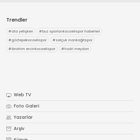
Trendler
#
ata yetişken
#
buz sporlarıkocaelispor haberleri
#
göztepekocaelispor
#
selçuk inankağıtspor
#
ibrahim ercinkocaelispor
#
hodri meydan
Web TV
Foto Galeri
Yazarlar
Arşiv
Künye