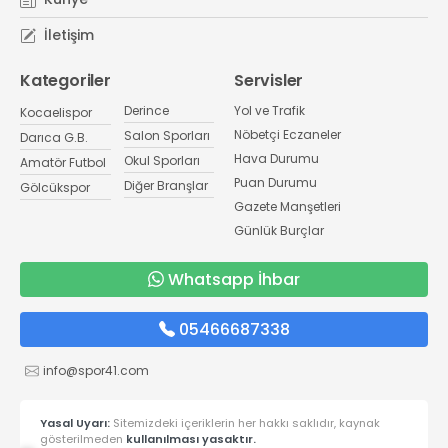
İletişim
Kategoriler
Servisler
Derince
Yol ve Trafik
Kocaelispor
Nöbetçi Eczaneler
Salon Sporları
Darıca G.B.
Hava Durumu
Okul Sporları
Amatör Futbol
Puan Durumu
Diğer Branşlar
Gölcükspor
Gazete Manşetleri
Günlük Burçlar
Whatsapp İhbar
05466687338
info@spor41.com
Yasal Uyarı:
Sitemizdeki içeriklerin her hakkı saklıdır, kaynak
gösterilmeden
kullanılması yasaktır.