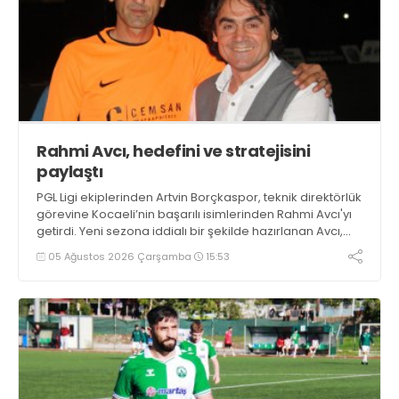
Rahmi Avcı, hedefini ve stratejisini
paylaştı
PGL Ligi ekiplerinden Artvin Borçkaspor, teknik direktörlük
görevine Kocaeli’nin başarılı isimlerinden Rahmi Avcı'yı
getirdi. Yeni sezona iddialı bir şekilde hazırlanan Avcı,
duygularını aktardı.
05 Ağustos 2026 Çarşamba
15:53