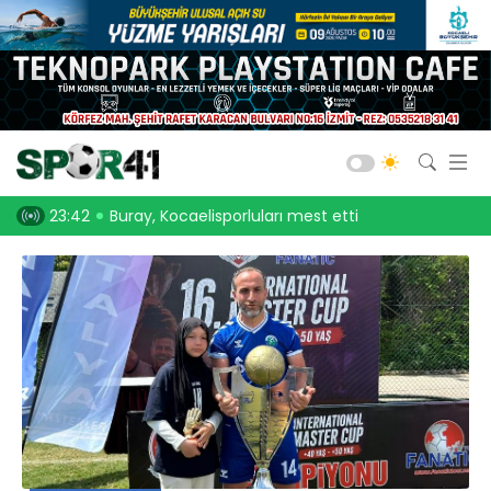
Kocaelispor
Amatör Futbol
Gölcük
uları mest etti
23:30
Onurcan Piri: Kocaeli Stadı’nın atmosferini biliyorum
23:10
Bld. Derince
Darıca GB.
Salon Sporları
Okul Sporları
Web TV
Galeri
Yazarlar