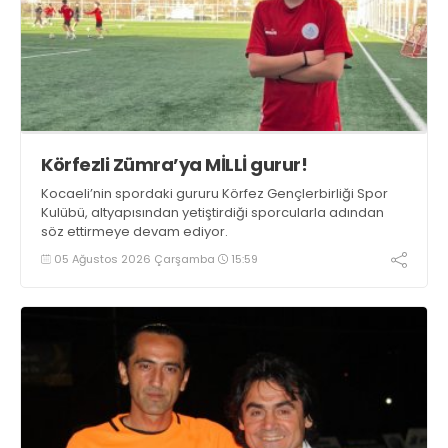
Körfezli Zümra’ya MİLLİ gurur!
Kocaeli’nin spordaki gururu Körfez Gençlerbirliği Spor
Kulübü, altyapısından yetiştirdiği sporcularla adından
söz ettirmeye devam ediyor.
05 Ağustos 2026 Çarşamba
15:59