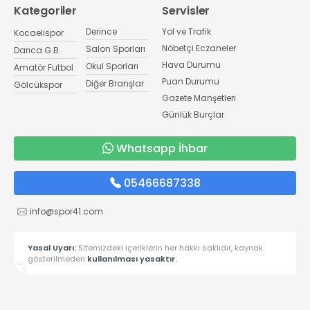
Kategoriler
Servisler
Derince
Yol ve Trafik
Kocaelispor
Nöbetçi Eczaneler
Salon Sporları
Darıca G.B.
Hava Durumu
Okul Sporları
Amatör Futbol
Puan Durumu
Diğer Branşlar
Gölcükspor
Gazete Manşetleri
Günlük Burçlar
Whatsapp İhbar
05466687338
info@spor41.com
Yasal Uyarı:
Sitemizdeki içeriklerin her hakkı saklıdır, kaynak
gösterilmeden
kullanılması yasaktır.