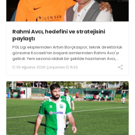
Rahmi Avcı, hedefini ve stratejisini
paylaştı
PGL Ligi ekiplerinden Artvin Borçkaspor, teknik direktörlük
görevine Kocaeli’nin başarılı isimlerinden Rahmi Avcı'yı
getirdi. Yeni sezona iddialı bir şekilde hazırlanan Avcı,
duygularını aktardı.
05 Ağustos 2026 Çarşamba
15:53