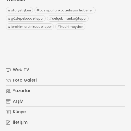
#
ata yetişken
#
buz sporlarıkocaelispor haberleri
#
göztepekocaelispor
#
selçuk inankağıtspor
#
ibrahim ercinkocaelispor
#
hodri meydan
Web TV
Foto Galeri
Yazarlar
Arşiv
Künye
İletişim