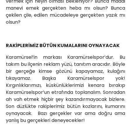
vermek için neyin olması bekleniyor? Bunca maddi
manevi emek gerçekten heba mı olsun? Bunca
çekilen çile, edilen mücadeleye gerçekten yazık mı
olsun?
RAKİPLERİMİZ BÜTÜN KUMALARINI OYNAYACAK
Karamürsel’in markası Karamürselspor’dur. Bu
takım bu ilçenin reklam yüzü, tanıtım aracıdır. Böyle
bir gerçeğe kimse gözünü kapayamaz, kulağını
tıkayamaz. Başka Karamürselspor yok!
Kırgınlıklarımızı, küskünlüklerimizi kenara bırakıp
Karamürselspor’un etrafında toplanalım. Sonradan
ah vah etmek hiçbir şey kazandırmayacak bizlere.
Son düzlükte rakiplerimiz bütün kozlarını, kumarını
oynayacak. Bazı gerçekler var ama doğru ama
yanlış bu gerçekleri deneyecekler!