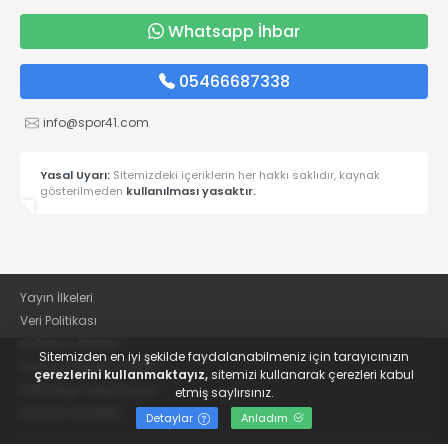
Whatsapp İhbar
05466687338
info@spor41.com
Yasal Uyarı:
Sitemizdeki içeriklerin her hakkı saklıdır, kaynak
gösterilmeden
kullanılması yasaktır.
Yayın İlkeleri
Veri Politikası
Kullanım Şartları
Sitemizden en iyi şekilde faydalanabilmeniz için tarayıcınızın
KVKK Aydınlatma Metni
çerezlerini kullanmaktayız,
sitemizi kullanarak çerezleri kabul
KVKK Bilgi Talep Formu
etmiş saylırsınız.
Kocaeli Gazetesi
Detaylar
Anladım