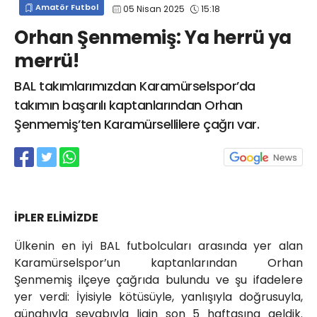
Amatör Futbol
05 Nisan 2025
15:18
info@spor41.com
Orhan Şenmemiş: Ya herrü ya
merrü!
BAL takımlarımızdan Karamürselspor’da
takımın başarılı kaptanlarından Orhan
Şenmemiş’ten Karamürsellilere çağrı var.
İPLER ELİMİZDE
Ülkenin en iyi BAL futbolcuları arasında yer alan
Karamürselspor’un kaptanlarından Orhan
Şenmemiş ilçeye çağrıda bulundu ve şu ifadelere
yer verdi: İyisiyle kötüsüyle, yanlışıyla doğrusuyla,
günahıyla sevabıyla ligin son 5 haftasına geldik.