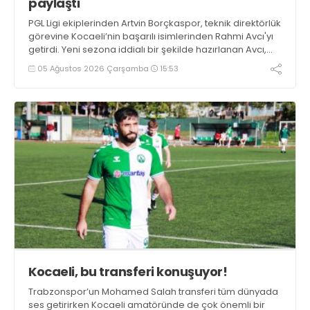
paylaştı
PGL Ligi ekiplerinden Artvin Borçkaspor, teknik direktörlük
görevine Kocaeli’nin başarılı isimlerinden Rahmi Avcı'yı
getirdi. Yeni sezona iddialı bir şekilde hazırlanan Avcı,
duygularını aktardı.
05 Ağustos 2026 Çarşamba
15:53
Kocaeli, bu transferi konuşuyor!
Trabzonspor’un Mohamed Salah transferi tüm dünyada
ses getirirken Kocaeli amatöründe de çok önemli bir