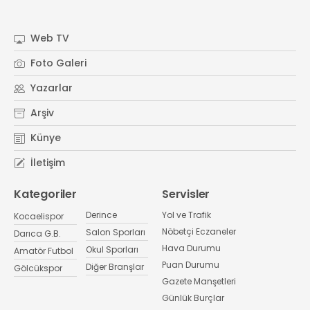
Web TV
Foto Galeri
Yazarlar
Arşiv
Künye
İletişim
Kategoriler
Servisler
Derince
Yol ve Trafik
Kocaelispor
Nöbetçi Eczaneler
Salon Sporları
Darıca G.B.
Hava Durumu
Okul Sporları
Amatör Futbol
Puan Durumu
Diğer Branşlar
Gölcükspor
Gazete Manşetleri
Günlük Burçlar