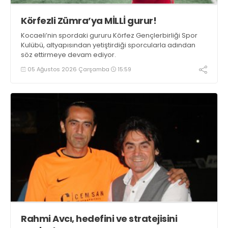
Körfezli Zümra’ya MİLLİ gurur!
Kocaeli’nin spordaki gururu Körfez Gençlerbirliği Spor
Kulübü, altyapısından yetiştirdiği sporcularla adından
söz ettirmeye devam ediyor.
05 Ağustos 2026 Çarşamba
15:59
Rahmi Avcı, hedefini ve stratejisini