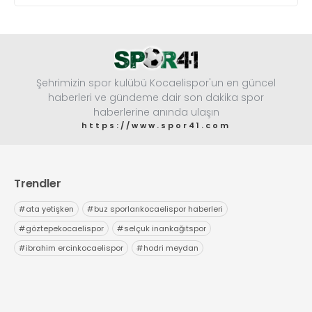
Şehrimizin spor kulübü Kocaelispor'un en güncel
haberleri ve gündeme dair son dakika spor
haberlerine anında ulaşın
https://www.spor41.com
Trendler
#
ata yetişken
#
buz sporlarıkocaelispor haberleri
#
göztepekocaelispor
#
selçuk inankağıtspor
#
ibrahim ercinkocaelispor
#
hodri meydan