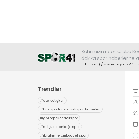
Şehrimizin spor kulübü K
dakika spor haberlerine a
https://www.spor41.
Trendler
#
ata yetişken
#
buz sporlarıkocaelispor haberleri
#
göztepekocaelispor
#
selçuk inankağıtspor
#
ibrahim ercinkocaelispor