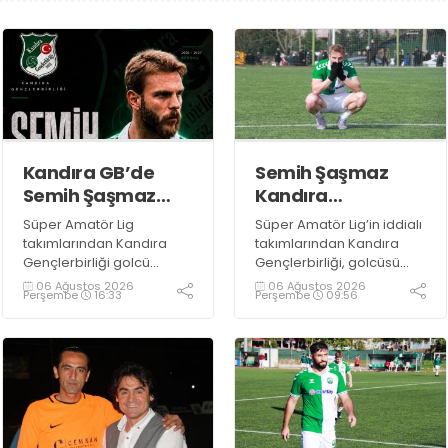
Kandıra GB’de
Semih Şaşmaz
Semih Şaşmaz
Kandıra
resmen TAMAM!
Gençlerbirliği’nde
Süper Amatör Lig
Süper Amatör Lig’in iddialı
devam dedi!
takımlarından Kandıra
takımlarından Kandıra
Gençlerbirliği golcü
Gençlerbirliği, golcüsü
futbolcu Semih Şaşmaz
Semih Şaşmaz ile devam
06 Ağustos 2026
06 Ağustos 2026
Perşembe
16:33
Perşembe
09:56
ile yola devam ettiğini
ediyor.
resmen duyurdu.