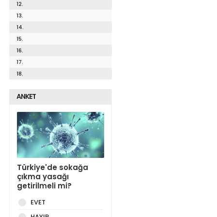
12.
13.
14.
15.
16.
17.
18.
ANKET
Türkiye'de sokağa
çıkma yasağı
getirilmeli mi?
EVET
HAYIR