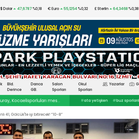
$ Dolar
47,6787
%0,18
€ Euro
55,1254
%0,32
£ Sterlin
64,3468
%0,38
Altın
$4.341,53
%2,40
Gümüş
97,48
%3,57
k
Bld.
Darıca
Salon
Okul
Yazarlar
G
Derince
GB.
Sporları
Sporları
ray, Kocaelisporluları mest etti
23:30
Onurcan Piri: Kocaeli Stadı’nın atmosferini biliyor
#
ata yetişken
#
buz sporlarıkocaelispor
#
Selçuk İnan
haberleri
#
göztepekocaelispor
#
Kocaelispor haberler
#
selçuk inankağıtspor
#
ibrahim
#
Yüksel Sarıçiçekskriniar
 41, Gölcük'te işi bitirecek! “10-8”
ercinkocaelispor
#
hodri meydanFurkan
#
Kocaelispor
#
Fene
Akar
#
Ata YetişkenKocaelispor
Yalçın
#
Enes Çinemre
#
Smolcic
#
Kocaelispor haberleri
#
Serdar Topraktepeceng
#
seka park güreşlerime