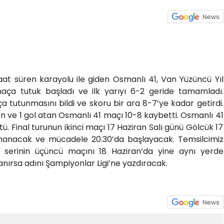
at süren karayolu ile giden Osmanlı 41, Van Yüzüncü Yıl
ça tutuk başladı ve ilk yarıyı 6-2 geride tamamladı.
a tutunmasını bildi ve skoru bir ara 8-7’ye kadar getirdi.
n ve 1 gol atan Osmanlı 41 maçı 10-8 kaybetti. Osmanlı 41
ü. Final turunun ikinci maçı 17 Haziran Salı günü Gölcük 17
nanacak ve mücadele 20.30’da başlayacak. Temsilcimiz
serinin üçüncü maçını 18 Haziran’da yine aynı yerde
nırsa adını Şampiyonlar Ligi’ne yazdıracak.