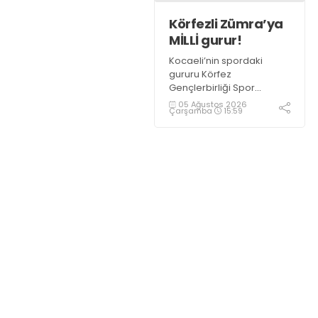
Körfezli Zümra’ya
MİLLİ gurur!
Kocaeli’nin spordaki
gururu Körfez
Gençlerbirliği Spor
Kulübü, altyapısından
05 Ağustos 2026
Çarşamba
15:59
yetiştirdiği sporcularla
adından söz ettirmeye
devam ediyor.