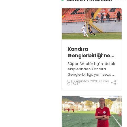
Kandıra
Gençlerbirliği’ne
müthiş kanat!
Süper Amatör Lig'in iddialı
ekiplerinden Kandıra
Gençlerbirliği, yeni sezon
öncesi kadrosunu
07 Ağustos 2026 Cuma
17:25
güçlendirmeye devam
ediyor.