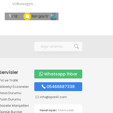
Servisler
Whatsapp İhbar
Yol ve Trafik
05466687338
Nöbetçi Eczaneler
Hava Durumu
info@spor41.com
Puan Durumu
Gazete Manşetleri
Yasal Uyarı:
Sitemizdeki
Günlük Burçlar