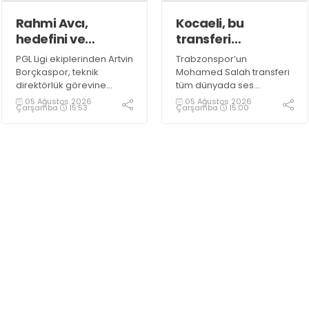
Rahmi Avcı,
Kocaeli, bu
hedefini ve
transferi
stratejisini
konuşuyor!
PGL Ligi ekiplerinden Artvin
Trabzonspor’un
paylaştı
Borçkaspor, teknik
Mohamed Salah transferi
direktörlük görevine
tüm dünyada ses
Kocaeli’nin başarılı
getirirken Kocaeli
05 Ağustos 2026
05 Ağustos 2026
Çarşamba
15:53
Çarşamba
15:00
isimlerinden Rahmi Avcı'yı
amatöründe de çok
getirdi. Yeni sezona iddialı
önemli bir transfer haberi
bir şekilde hazırlanan
gündemdeki yerini aldı.
Avcı, duygularını aktardı.