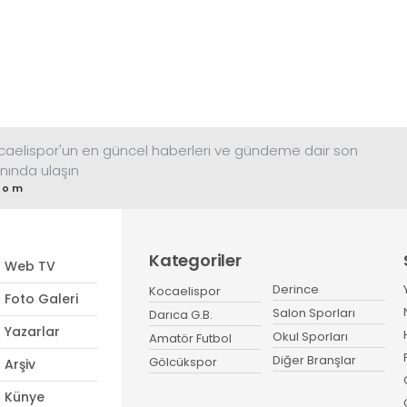
ocaelispor'un en güncel haberleri ve gündeme dair son
nında ulaşın
com
Kategoriler
Web TV
Derince
Kocaelispor
Foto Galeri
Salon Sporları
Darıca G.B.
Yazarlar
Okul Sporları
Amatör Futbol
Diğer Branşlar
Gölcükspor
Arşiv
Künye