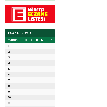
PUAN DURUMU
Takım
O
G
B
M
P
1.
2.
3.
4.
5.
6.
7.
8.
9.
10.
11.