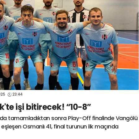
spor41
#
kocaelisporme
spor41
#
kocaelispo
025
23:44
'te işi bitirecek! “10-8”
 sırada tamamladıktan sonra Play-Off finalinde Vangölü
a eşleşen Osmanlı 41, final turunun ilk maçında