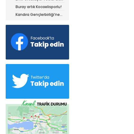
olduğum yerdeyim
Buray artık Kocaelisporlu!
Kandıra Gençlerbirliği’ne
müthiş kanat!