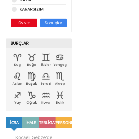
KARARSIZIM
Oy ver
Sonuçlar
BURÇLAR
Koç
Boğa
İkizler
Yengeç
Aslan
Başak
Terazi
Akrep
Yay
Oğlak
Kova
Balık