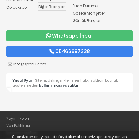
Puan Durumu
Diğer Branşlar
Gölcükspor
Gazete Manşetleri
Günlük Burçlar
Whatsapp İhbar
05466687338
info@spor41.com
Yasal Uyarı:
Sitemizdeki içeriklerin her hakkı saklıdır, kaynak
gösterilmeden
kullanılması yasaktır.
Yayın İlkeleri
Veri Politikası
Kullanım Şartları
Sitemizden en iyi şekilde faydalanabilmeniz için tarayıcınızın