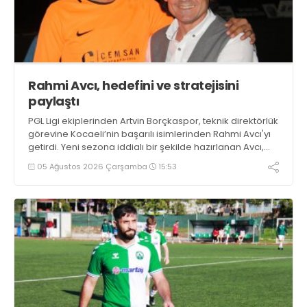
Rahmi Avcı, hedefini ve stratejisini
paylaştı
PGL Ligi ekiplerinden Artvin Borçkaspor, teknik direktörlük
görevine Kocaeli’nin başarılı isimlerinden Rahmi Avcı'yı
getirdi. Yeni sezona iddialı bir şekilde hazırlanan Avcı,
duygularını aktardı.
05 Ağustos 2026 Çarşamba
15:53