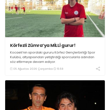
Körfezli Zümra’ya MİLLİ gurur!
Kocaeli’nin spordaki gururu Körfez Gençlerbirliği Spor
Kulübü, altyapısından yetiştirdiği sporcularla adından
söz ettirmeye devam ediyor.
05 Ağustos 2026 Çarşamba
15:59