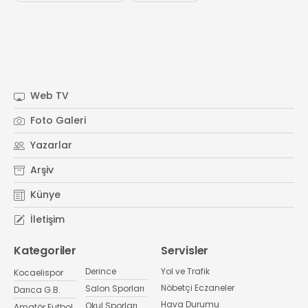
Web TV
Foto Galeri
Yazarlar
Arşiv
Künye
İletişim
Kategoriler
Servisler
Derince
Yol ve Trafik
Kocaelispor
Nöbetçi Eczaneler
Salon Sporları
Darıca G.B.
Hava Durumu
Okul Sporları
Amatör Futbol