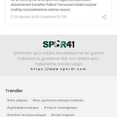
düzenlenen Esnaflar Futbol Turnuvası’ndaki maçlar
müthiş mücadelelere sahne oluyor.
05 Ağustos 2026 Çarşamba
11:58
Şehrimizin spor kulübü Kocaelispor'un en güncel
haberleri ve gündeme dair son dakika spor
haberlerine anında ulaşın
https://www.spor41.com
Trendler
#
ata yetişken
#
buz sporlarıkocaelispor haberleri
#
göztepekocaelispor
#
selçuk inankağıtspor
#
ibrahim ercinkocaelispor
#
hodri meydan