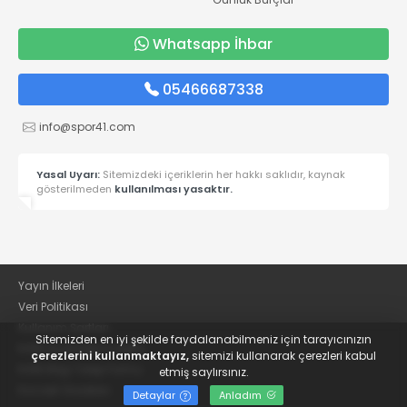
Whatsapp İhbar
05466687338
info@spor41.com
Yasal Uyarı:
Sitemizdeki içeriklerin her hakkı saklıdır, kaynak
gösterilmeden
kullanılması yasaktır.
Yayın İlkeleri
Veri Politikası
Kullanım Şartları
Sitemizden en iyi şekilde faydalanabilmeniz için tarayıcınızın
KVKK Aydınlatma Metni
çerezlerini kullanmaktayız,
sitemizi kullanarak çerezleri kabul
KVKK Bilgi Talep Formu
etmiş saylırsınız.
Kocaeli Gazetesi
Detaylar
Anladım