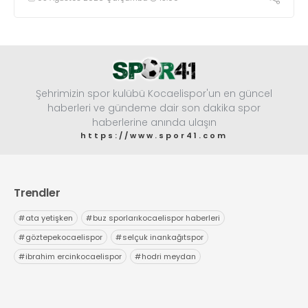
Şehrimizin spor kulübü Kocaelispor'un en güncel
haberleri ve gündeme dair son dakika spor
haberlerine anında ulaşın
https://www.spor41.com
Trendler
#
ata yetişken
#
buz sporlarıkocaelispor haberleri
#
göztepekocaelispor
#
selçuk inankağıtspor
#
ibrahim ercinkocaelispor
#
hodri meydan