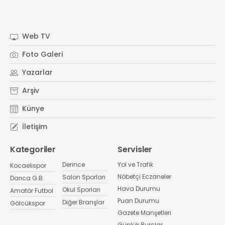
Web TV
Foto Galeri
Yazarlar
Arşiv
Künye
İletişim
Kategoriler
Servisler
Derince
Yol ve Trafik
Kocaelispor
Nöbetçi Eczaneler
Salon Sporları
Darıca G.B.
Hava Durumu
Okul Sporları
Amatör Futbol
Puan Durumu
Diğer Branşlar
Gölcükspor
Gazete Manşetleri
Günlük Burçlar