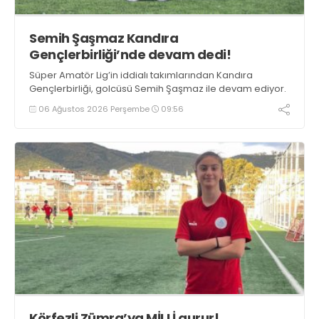
Semih Şaşmaz Kandıra
Gençlerbirliği’nde devam dedi!
Süper Amatör Lig’in iddialı takımlarından Kandıra
Gençlerbirliği, golcüsü Semih Şaşmaz ile devam ediyor.
06 Ağustos 2026 Perşembe
09:56
Körfezli Zümra’ya MİLLİ gurur!