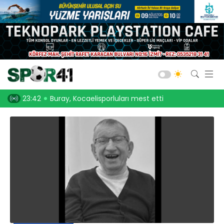
Kocaelispor
Amatör Futbol
Gölcük
, Kocaelisporluları mest etti
23:30
Onurcan Piri: Kocaeli Stadı’nın atmosferini
Bld. Derince
Darıca GB.
Salon Sporları
Okul Sporları
Web TV
Galeri
Yazarlar