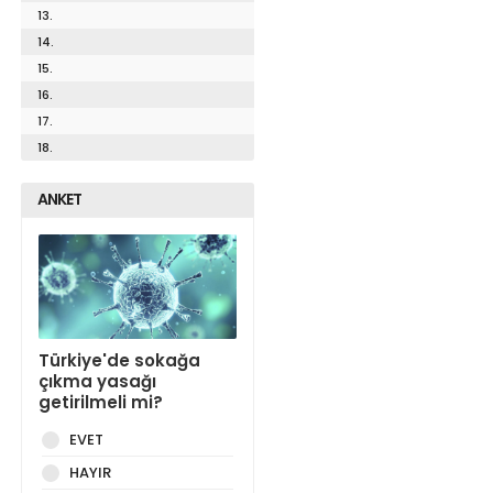
13.
14.
15.
16.
17.
18.
ANKET
Türkiye'de sokağa
çıkma yasağı
getirilmeli mi?
EVET
HAYIR