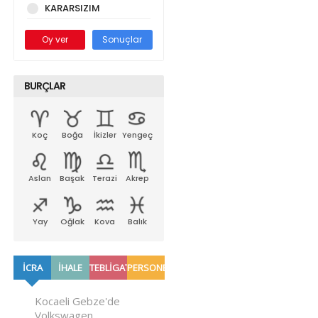
KARARSIZIM
Oy ver
Sonuçlar
BURÇLAR
Koç
Boğa
İkizler
Yengeç
Aslan
Başak
Terazi
Akrep
Yay
Oğlak
Kova
Balık