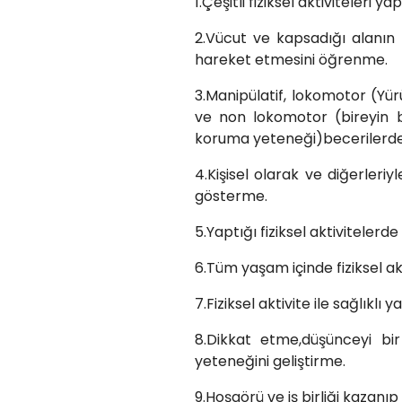
1.Çeşitli fiziksel aktiviteleri 
2.Vücut ve kapsadığı alanın 
hareket etmesini öğrenme.
3.Manipülatif, lokomotor (Yü
ve non lokomotor (bireyin 
koruma yeteneği)becerilerde 
4.Kişisel olarak ve diğerleri
gösterme.
5.Yaptığı fiziksel aktiviteler
6.Tüm yaşam içinde fiziksel ak
7.Fiziksel aktivite ile sağlıklı
8.Dikkat etme,düşünceyi bi
yeteneğini geliştirme.
9.Hoşgörü ve iş birliği kazanı