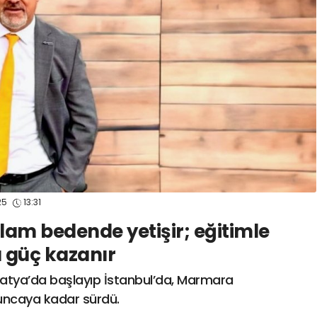
spor41
#
kocaelispo
25
13:31
lam bedende yetişir; eğitimle
a güç kazanır
alatya’da başlayıp İstanbul’da, Marmara
uncaya kadar sürdü.