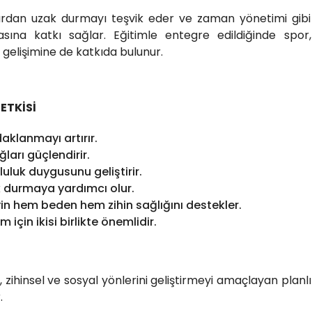
klardan uzak durmayı teşvik eder ve zaman yönetimi gibi
asına katkı sağlar. Eğitimle entegre edildiğinde spor,
r gelişimine de katkıda bulunur.
ETKİSİ
aklanmayı artırır.
arı güçlendirir.
luk duygusunu geliştirir.
k durmaya yardımcı olur.
eyin hem beden hem zihin sağlığını destekler.
m için ikisi birlikte önemlidir.
el, zihinsel ve sosyal yönlerini geliştirmeyi amaçlayan planlı
.