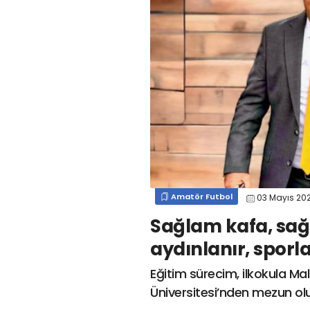
#
kocaelispor
#
gökhan
mert cengiz
#
engin koyun
#
fırat
değirmenci
gülspor41
#
kocaelispor
#
mert
cengiz
#
erdem övüç
#
gençlerbirliği
#
eleke
#
lua lua
#
barış alıcı
#
metin diyadinspor41
#
erdem övüç
#
kocaelispor
#
beykan şimşek
Amatör Futbol
03 Mayıs 20
Sağlam kafa, sağ
aydınlanır, sporl
Eğitim sürecim, ilkokula M
Üniversitesi’nden mezun ol