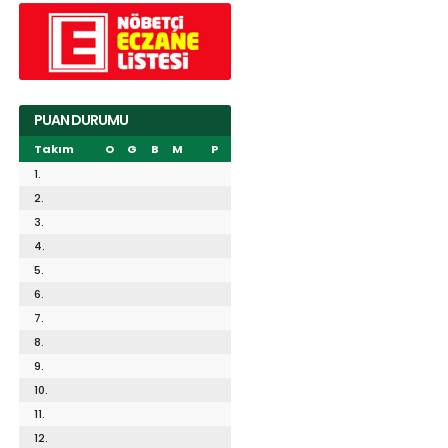
PUAN DURUMU
Takım
O
G
B
M
P
1.
2.
3.
4.
5.
6.
7.
8.
9.
10.
11.
12.