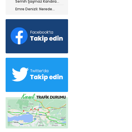
Semih Şaşmaz Kandıra
iz ile ayrıldı!
Gençlerbirliği’nde devam
Emre Denizli: Nerede
dedi!
olduğumuzu gördük