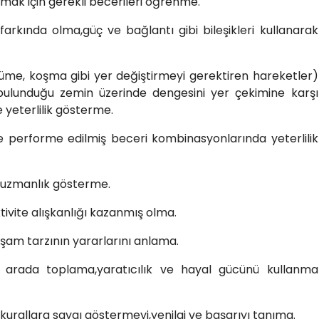
yapmak için gerekli becerileri öğrenme.
farkında olma,güç ve bağlantı gibi bileşikleri kullanarak
rüme, koşma gibi yer değiştirmeyi gerektiren hareketler)
bulunduğu zemin üzerinde dengesini yer çekimine karşı
yeterlilik gösterme.
yle performe edilmiş beceri kombinasyonlarında yeterlilik
de uzmanlık gösterme.
tivite alışkanlığı kazanmış olma.
 yaşam tarzının yararlarını anlama.
r arada toplama,yaratıcılık ve hayal gücünü kullanma
p kurallara saygı göstermeyi,yenilgi ve başarıyı tanıma.