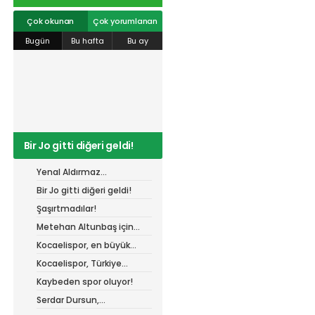
r
#
gökhan
mert cengiz
#
engin koyun
#
fırat
info@spor41.com
değirmenci
gülspor41
#
kocaelispor
#
mert
Çok okunan
Çok yorumlanan
cengiz
#
erdem övüç
#
gençlerbirliği
Bugün
Bu hafta
Bu ay
#
eleke
#
lua lua
#
barış alıcı
#
metin diyadinspor41
#
erdem övüç
#
kocaelispor
#
beykan şimşek
Bir Jo gitti diğeri geldi!
Yenal Aldırmaz
Kocaelispor’da!
Bir Jo gitti diğeri geldi!
Şaşırtmadılar!
Metehan Altunbaş için
resmi açıklama bekleniyor
Kocaelispor, en büyük
gücü taraftarı ile
Kocaelispor, Türkiye
buluşuyor!
Kupası'ndaki ilk maçını
Kaybeden spor oluyor!
hangi turda oynayacak?
Serdar Dursun,
Kocaelispor’dan 15 dikişlik