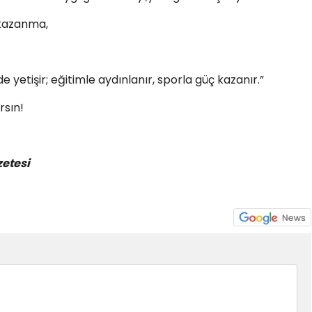
 kazanma,
yetişir; eğitimle aydınlanır, sporla güç kazanır.”
arsın!
zetesi