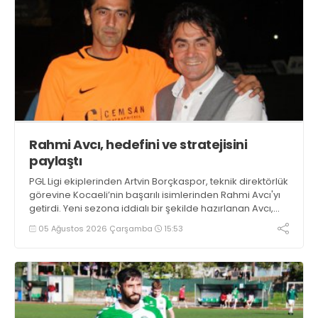
Rahmi Avcı, hedefini ve stratejisini
paylaştı
PGL Ligi ekiplerinden Artvin Borçkaspor, teknik direktörlük
görevine Kocaeli’nin başarılı isimlerinden Rahmi Avcı'yı
getirdi. Yeni sezona iddialı bir şekilde hazırlanan Avcı,
duygularını aktardı.
05 Ağustos 2026 Çarşamba
15:53