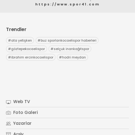
https://www.spor41.com
Trendler
#
ata yetişken
#
buz sporlarıkocaelispor haberleri
#
göztepekocaelispor
#
selçuk inankağıtspor
#
ibrahim ercinkocaelispor
#
hodri meydan
Web TV
Foto Galeri
Yazarlar
Arşiv