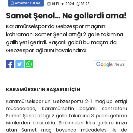
Amatör Futbol
14 Ekim 2024
18:23
info@spor41.com
Samet Şenol… Ne gollerdi ama!
Karamürselspor’da Gebzespor maçının
kahramanı Samet Şenol attığı 2 golle takımına
galibiyeti getirdi. Başarılı golcü bu maçta da
Gebzespor ağlarını havalandırdı.
KARAMÜRSEL’İN BAŞARISI İÇİN
Karamürselspor’un Gebzespor’u 2-1 mağlup ettiği
mücadelede, Karamürsel’in başarılı santraforu
Samet Şenol attığı 2 golle takımına 3 puanı getiren
isimlerden birisi oldu. Birbirinden klas gollere imza
atan Samet maç boyunca mücadelesi ile de