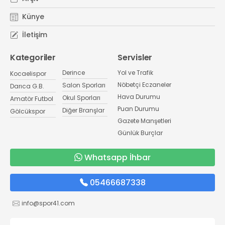
Künye
İletişim
Kategoriler
Servisler
Derince
Yol ve Trafik
Kocaelispor
Nöbetçi Eczaneler
Salon Sporları
Darıca G.B.
Hava Durumu
Okul Sporları
Amatör Futbol
Puan Durumu
Diğer Branşlar
Gölcükspor
Gazete Manşetleri
Günlük Burçlar
Whatsapp İhbar
05466687338
info@spor41.com