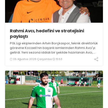
Rahmi Avcı, hedefini ve stratejisini
paylaştı
PGL Ligi ekiplerinden Artvin Borçkaspor, teknik direktörlük
görevine Kocaeli’nin başarılı isimlerinden Rahmi Avcı'yı
getirdi. Yeni sezona iddialı bir şekilde hazırlanan Avcı,
duygularını aktardı.
05 Ağustos 2026 Çarşamba
15:53