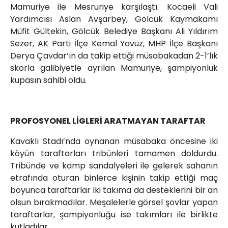
Mamuriye ile Mesruriye karşılaştı. Kocaeli Vali
Yardımcısı Aslan Avşarbey, Gölcük Kaymakamı
Müfit Gültekin, Gölcük Belediye Başkanı Ali Yıldırım
Sezer, AK Parti İlçe Kemal Yavuz, MHP İlçe Başkanı
Derya Çavdar’ın da takip ettiği müsabakadan 2-1’lık
skorla galibiyetle ayrılan Mamuriye, şampiyonluk
kupasın sahibi oldu.
PROFOSYONEL LİGLERİ ARATMAYAN TARAFTAR
Kavaklı Stadı’nda oynanan müsabaka öncesine iki
köyün taraftarları tribünleri tamamen doldurdu.
Tribünde ve kamp sandalyeleri ile gelerek sahanın
etrafında oturan binlerce kişinin takip ettiği maç
boyunca taraftarlar iki takıma da desteklerini bir an
olsun bırakmadılar. Meşalelerle görsel şovlar yapan
taraftarlar, şampiyonluğu ise takımları ile birlikte
kutladılar.