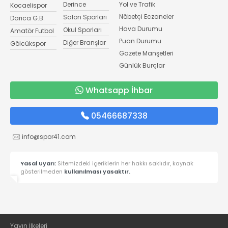
Derince
Yol ve Trafik
Kocaelispor
Nöbetçi Eczaneler
Salon Sporları
Darıca G.B.
Hava Durumu
Okul Sporları
Amatör Futbol
Puan Durumu
Diğer Branşlar
Gölcükspor
Gazete Manşetleri
Günlük Burçlar
Whatsapp İhbar
05466687338
info@spor41.com
Yasal Uyarı:
Sitemizdeki içeriklerin her hakkı saklıdır, kaynak
gösterilmeden
kullanılması yasaktır.
Yayın İlkeleri