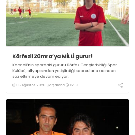
Körfezli Zümra’ya MİLLİ gurur!
Kocaeli’nin spordaki gururu Körfez Gençlerbirliği Spor
Kulübü, altyapısından yetiştirdiği sporcularla adından
söz ettirmeye devam ediyor.
05 Ağustos 2026 Çarşamba
15:59