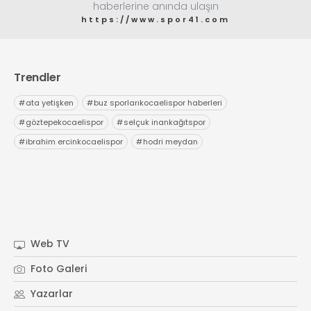
haberlerine anında ulaşın
https://www.spor41.com
Trendler
#
ata yetişken
#
buz sporlarıkocaelispor haberleri
#
göztepekocaelispor
#
selçuk inankağıtspor
#
ibrahim ercinkocaelispor
#
hodri meydan
Web TV
Foto Galeri
Yazarlar