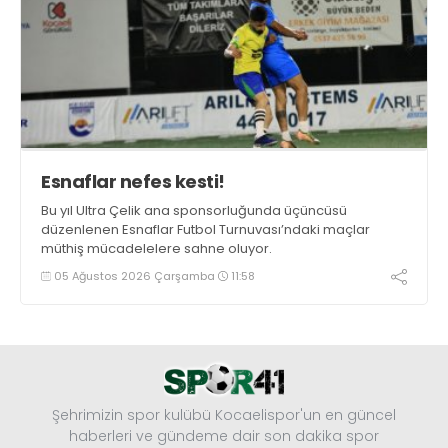
Esnaflar nefes kesti!
Bu yıl Ultra Çelik ana sponsorluğunda üçüncüsü
düzenlenen Esnaflar Futbol Turnuvası’ndaki maçlar
müthiş mücadelelere sahne oluyor.
05 Ağustos 2026 Çarşamba
11:58
Şehrimizin spor kulübü Kocaelispor'un en güncel
haberleri ve gündeme dair son dakika spor