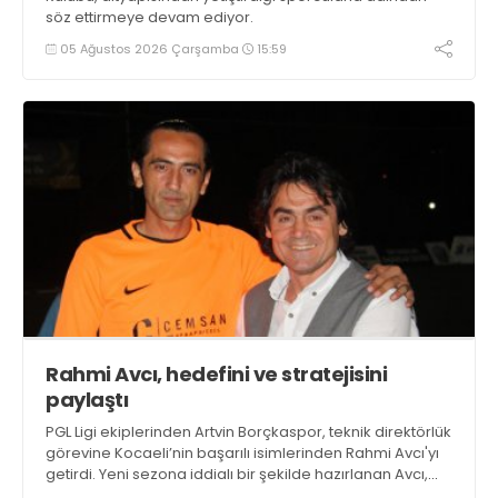
söz ettirmeye devam ediyor.
05 Ağustos 2026 Çarşamba
15:59
Rahmi Avcı, hedefini ve stratejisini
paylaştı
PGL Ligi ekiplerinden Artvin Borçkaspor, teknik direktörlük
görevine Kocaeli’nin başarılı isimlerinden Rahmi Avcı'yı
getirdi. Yeni sezona iddialı bir şekilde hazırlanan Avcı,
duygularını aktardı.