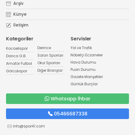
Arşiv
Künye
İletişim
Kategoriler
Servisler
Derince
Yol ve Trafik
Kocaelispor
Nöbetçi Eczaneler
Salon Sporları
Darıca G.B.
Hava Durumu
Okul Sporları
Amatör Futbol
Puan Durumu
Diğer Branşlar
Gölcükspor
Gazete Manşetleri
Günlük Burçlar
Whatsapp İhbar
05466687338
info@spor41.com