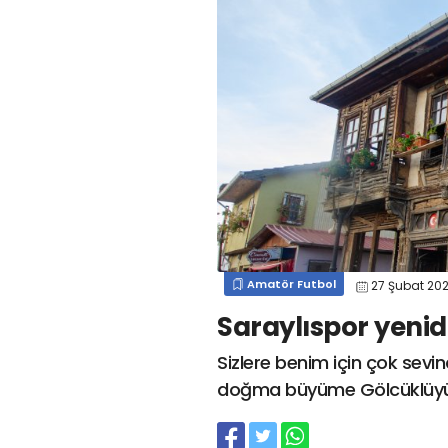
#
kocaelispor
#
gökhan
mert cengiz
#
engin koyun
#
fırat
değirmenci
gülspor41
#
kocaelispor
#
mert
cengiz
#
erdem övüç
#
gençlerbirliği
#
eleke
#
lua lua
#
barış alıcı
#
metin diyadinspor41
#
erdem övüç
#
kocaelispor
#
beykan şimşek
Amatör Futbol
27 Şubat 20
Saraylıspor yenid
Sizlere benim için çok sevind
doğma büyüme Gölcüklüyüm 