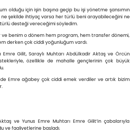
m olduğu için işin başına geçip bu işi yönetme şansımın
e şekilde ihtiyaç varsa her türlü beni arayabileceğini ne
türlü desteği vereceğimi söyledim.
er ve benim o dönem hem program, hem transfer dönemi,
lem derken çok ciddi yoğunluğum vardı.
Emre Gilit, Saraylı Muhtarı Abdülkadir Aktaş ve Örcün
tekleriyle, özellikle de mahalle gençlerinin çok büyük
u.
le de Emre ağabey çok ciddi emek verdiler ve artık bizim
r.
Aktaş ve Yunus Emre Muhtarı Emre Gilit’in çabalarıyla
u ve faaliyetlerine başladı.