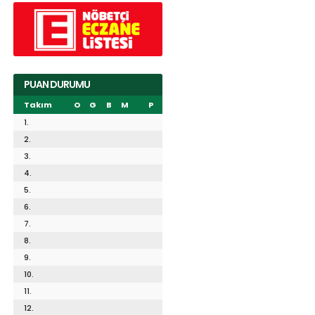
PUAN DURUMU
Takım
O
G
B
M
P
1.
2.
3.
4.
5.
6.
7.
8.
9.
10.
11.
12.