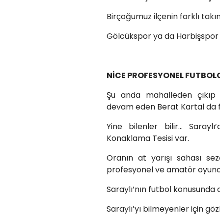
Birçoğumuz ilçenin farklı takı
Gölcükspor ya da Harbişspor g
NİCE PROFESYONEL FUTBO
Şu anda mahalleden çıkıp 
devam eden Berat Kartal da fu
Yine bilenler bilir… Sara
Konaklama Tesisi var.
Oranın at yarışı sahası se
profesyonel ve amatör oyuncu
Saraylı’nın futbol konusunda c
Saraylı’yı bilmeyenler için g