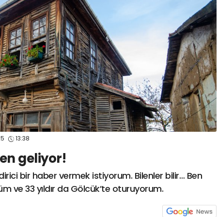
spor41
#
kocaelispo
25
13:38
en geliyor!
irici bir haber vermek istiyorum. Bilenler bilir… Ben
ve 33 yıldır da Gölcük’te oturuyorum.