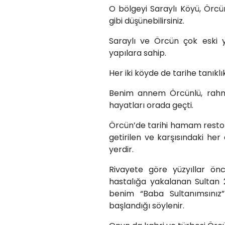
O bölgeyi Saraylı Köyü, Örc
gibi düşünebilirsiniz.
Saraylı ve Örcün çok eski y
yapılara sahip.
Her iki köyde de tarihe tanıkl
Benim annem Örcünlü, rahm
hayatları orada geçti.
Örcün’de tarihi hamam restore
getirilen ve karşısındaki he
yerdir.
Rivayete göre yüzyıllar ön
hastalığa yakalanan Sultan 2
benim “Baba Sultanımsınız
başlandığı söylenir.