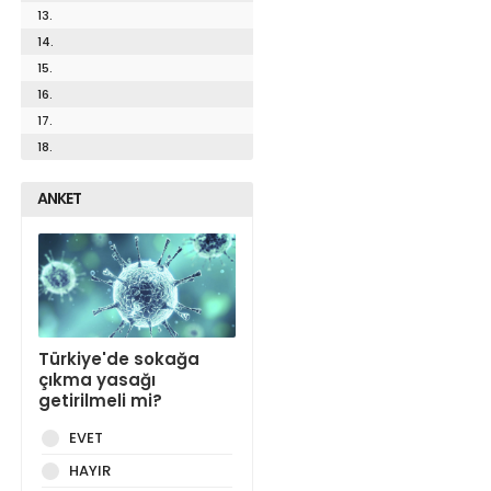
13.
14.
15.
16.
17.
18.
ANKET
Türkiye'de sokağa
çıkma yasağı
getirilmeli mi?
EVET
HAYIR