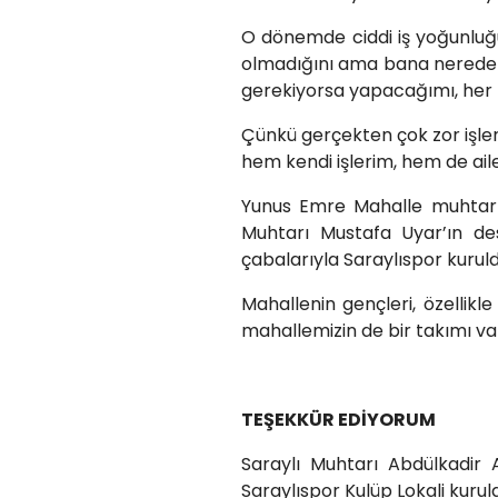
O dönemde ciddi iş yoğunluğu
olmadığını ama bana nerede n
gerekiyorsa yapacağımı, her 
Çünkü gerçekten çok zor işl
hem kendi işlerim, hem de ai
Yunus Emre Mahalle muhtarı 
Muhtarı Mustafa Uyar’ın des
çabalarıyla Saraylıspor kuruld
Mahallenin gençleri, özellik
mahallemizin de bir takımı va
TEŞEKKÜR EDİYORUM
Saraylı Muhtarı Abdülkadir 
Saraylıspor Kulüp Lokali kuruld