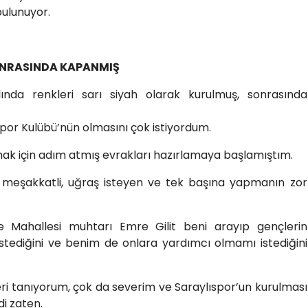
ulunuyor.
ONRASINDA KAPANMIŞ
lında renkleri sarı siyah olarak kurulmuş, sonrasında
or Kulübü’nün olmasını çok istiyordum.
mak için adım atmış evrakları hazırlamaya başlamıştım.
 meşakkatli, uğraş isteyen ve tek başına yapmanın zor
 Mahallesi muhtarı Emre Gilit beni arayıp gençlerin
istediğini ve benim de onlara yardımcı olmamı istediğini
i tanıyorum, çok da severim ve Saraylıspor’un kurulması
i zaten.