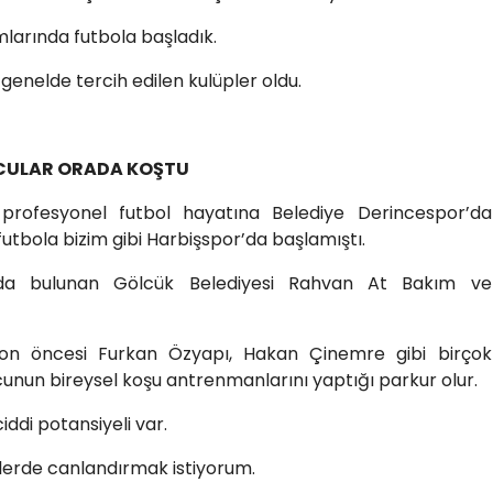
mlarında futbola başladık.
enelde tercih edilen kulüpler oldu.
LCULAR ORADA KOŞTU
profesyonel futbol hayatına Belediye Derincespor’da
tbola bizim gibi Harbişspor’da başlamıştı.
ylı’da bulunan Gölcük Belediyesi Rahvan At Bakım ve
zon öncesi Furkan Özyapı, Hakan Çinemre gibi birçok
nun bireysel koşu antrenmanlarını yaptığı parkur olur.
iddi potansiyeli var.
özlerde canlandırmak istiyorum.