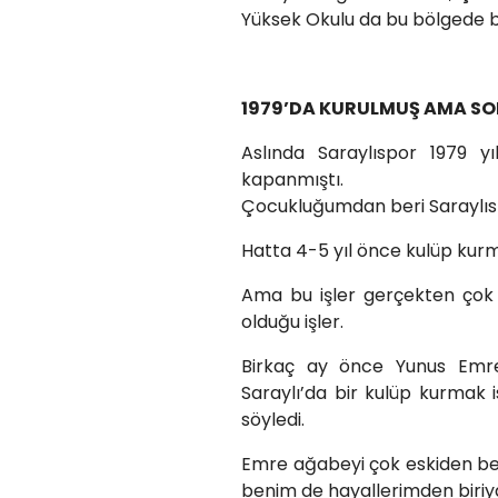
Yüksek Okulu da bu bölgede b
1979’DA KURULMUŞ AMA S
Aslında Saraylıspor 1979 yı
kapanmıştı.
Çocukluğumdan beri Saraylısp
Hatta 4-5 yıl önce kulüp kur
Ama bu işler gerçekten çok
olduğu işler.
Birkaç ay önce Yunus Emre
Saraylı’da bir kulüp kurmak 
söyledi.
Emre ağabeyi çok eskiden ber
benim de hayallerimden biriyd