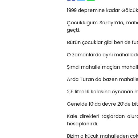
1999 depremine kadar Gölcük
Çocukluğum Saraylı’da, maha
geçti.
Bütün çocuklar gibi ben de f
O zamanlarda aynı mahalleden
Şimdi mahalle maçları mahalle
Arda Turan da bazen mahalle m
2,5 litrelik kolasına oynanan 
Genelde 10’da devre 20’de bite
Kale direkleri taşlardan olu
hesaplanırdı.
Bizim o küçük mahalleden çok 