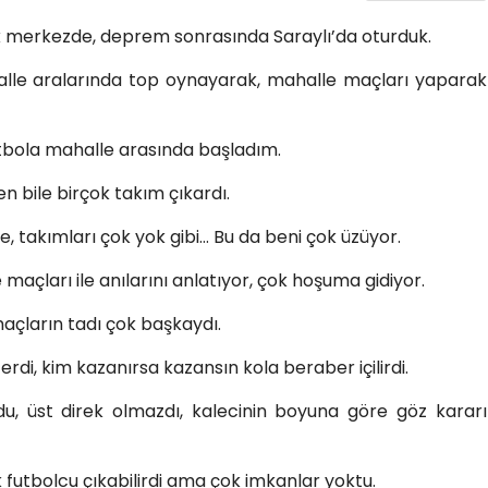
 merkezde, deprem sonrasında Saraylı’da oturduk.
lle aralarında top oynayarak, mahalle maçları yaparak
utbola mahalle arasında başladım.
 bile birçok takım çıkardı.
, takımları çok yok gibi… Bu da beni çok üzüyor.
açları ile anılarını anlatıyor, çok hoşuma gidiyor.
maçların tadı çok başkaydı.
rdi, kim kazanırsa kazansın kola beraber içilirdi.
rdu, üst direk olmazdı, kalecinin boyuna göre göz kararı
futbolcu çıkabilirdi ama çok imkanlar yoktu.