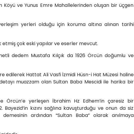
ün Köyü ve Yunus Emre Mahallelerinden oluşan bir üçgen
erleşim yerleri olduğu için koruma altına alınan tarihi
ık etmiş çok eski yapılar ve eserler mevcut.
etli dedem Mustafa Kılçık da 1926 Örcün doğumlu ve
 edilerek Hattat Ali Vasfi İzmidi Hüsn-i Hat Müzesi haline
r detayı muazzam olan Sultan Baba Mescidi ile harika bir
ce Örcün’e yerleşen İbrahim Hz Edhem’in çaresiz bir
. Bayezid’in kızını sağlına kavuşturduğu ve onun da siz
” demesinin ardından “Sultan Baba” olarak anılmaya