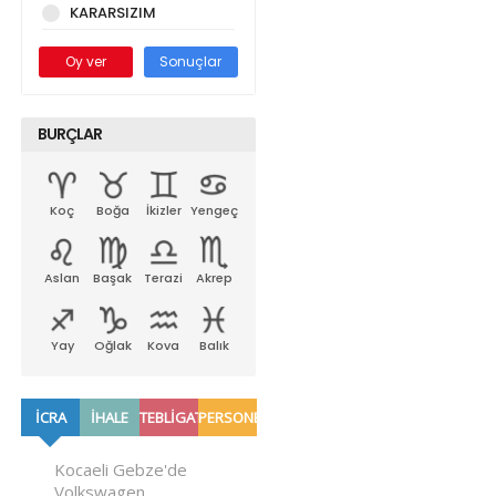
KARARSIZIM
Oy ver
Sonuçlar
BURÇLAR
Koç
Boğa
İkizler
Yengeç
Aslan
Başak
Terazi
Akrep
Yay
Oğlak
Kova
Balık