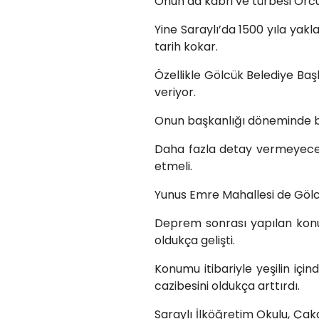
Onun da kabri ve türbesi Örcü
Yine Saraylı’da 1500 yıla yaklaş
tarih kokar.
Özellikle Gölcük Belediye Başk
veriyor.
Onun başkanlığı döneminde birç
Daha fazla detay vermeyeceğ
etmeli.
Yunus Emre Mahallesi de Gölcü
Deprem sonrası yapılan konutl
oldukça gelişti.
Konumu itibariyle yeşilin i
cazibesini oldukça arttırdı.
Saraylı İlköğretim Okulu, Çak