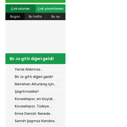
r
#
gökhan
mert cengiz
#
engin koyun
#
fırat
info@spor41.com
değirmenci
gülspor41
#
kocaelispor
#
mert
Çok okunan
Çok yorumlanan
cengiz
#
erdem övüç
#
gençlerbirliği
Bugün
Bu hafta
Bu ay
#
eleke
#
lua lua
#
barış alıcı
#
metin diyadinspor41
#
erdem övüç
#
kocaelispor
#
beykan şimşek
Bir Jo gitti diğeri geldi!
Yenal Aldırmaz
Kocaelispor’da!
Bir Jo gitti diğeri geldi!
Metehan Altunbaş için
resmi açıklama bekleniyor
Şaşırtmadılar!
Kocaelispor, en büyük
gücü taraftarı ile
Kocaelispor, Türkiye
buluşuyor!
Kupası'ndaki ilk maçını
Emre Denizli: Nerede
hangi turda oynayacak?
olduğumuzu gördük
Semih Şaşmaz Kandıra
Gençlerbirliği’nde devam