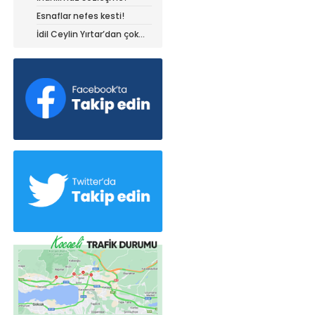
Esnaflar nefes kesti!
İdil Ceylin Yırtar’dan çok
büyük başarı