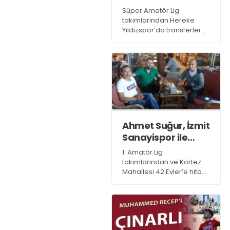
yaşamayacaklarını ifade
taarruzuna geçti
Süper Amatör Lig
etti.
takımlarından Hereke
Yıldızspor’da transferler
başladı.
Ahmet Suğur, İzmit
Sanayispor ile
anlaştı
1. Amatör Lig
takımlarından ve Körfez
Mahallesi 42 Evler’e hitap
eden İzmit Sanayispor’da
teknik adam belli oldu