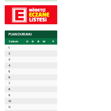
PUAN DURUMU
Takım
O
G
B
M
P
1.
2.
3.
4.
5.
6.
7.
8.
9.
10.
11.