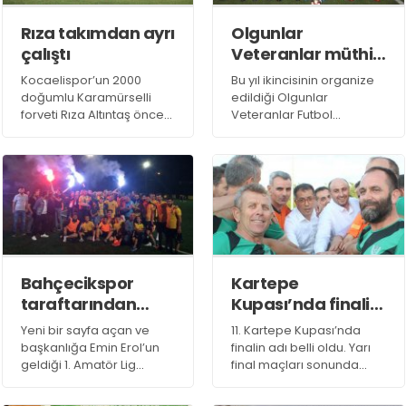
katılımıyla gerçekleştirildi.
Rıza takımdan ayrı
Olgunlar
çalıştı
Veteranlar müthiş
maçlarla başladı
Kocaelispor’un 2000
Bu yıl ikincisinin organize
doğumlu Karamürselli
edildiği Olgunlar
forveti Rıza Altıntaş önceki
Veteranlar Futbol
günlü antrenmanı yarıda
Turnuvası’nda heyecan
bırakmıştı.
başladı.
Bahçecikspor
Kartepe
taraftarından
Kupası’nda finalin
antrenmana
adı: Avluburun –
Yeni bir sayfa açan ve
11. Kartepe Kupası’nda
çıkarma!
Şirinsulhiye!
başkanlığa Emin Erol’un
finalin adı belli oldu. Yarı
geldiği 1. Amatör Lig
final maçları sonunda
takımlarından
Eşme’ye 4-3’lük üstünlük
Bahçecikspor’da taraftar
sağlayan Avluburun ile