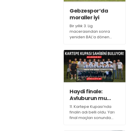
ise 10 takımdan oluşacak.
Gebzespor’da
moraller iyi
Bir yıllık 3. Lig
macerasından sonra
yeniden BAL’a dönen
Gebzespor, tekrar 3.Lig’e
yükselmek için ipleri sıkı
tuttuyor.
Haydi finale:
Avluburun mu
Şirinsulhiye mi!
11. Kartepe Kupası’nda
finalin adı belli oldu. Yarı
final maçları sonunda
Eşme’ye 4-3’lük üstünlük
sağlayan Avluburun ile