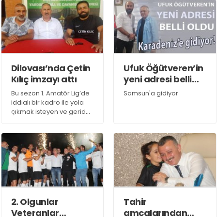
da yeni sezon öncesi
Suadiye’yi 3-2 mağlup
hayli umutlu.
eden Şirinsulhiye adlarını
Bahçecikspor’un cefakar
dev organizasyonun
taraftarı takımın
finaline yazdırdı.
antrenmanını ziyaret etti
ve Bahçecikspor’a destek
verdi.
Dilovası’nda Çetin
Ufuk Öğütveren’in
Kılıç imzayı attı
yeni adresi belli
oldu
Bu sezon 1. Amatör Lig’de
Samsun'a gidiyor
iddialı bir kadro ile yola
çıkmak isteyen ve geride
bıraktığımız sezon Süper
Amatör Lig’in kapısından
dönen Dilovası
Belediyespor, genç teknik
adam Çetin Kılıç ile
anlaştı.
2. Olgunlar
Tahir
Veteranlar
amcalarından