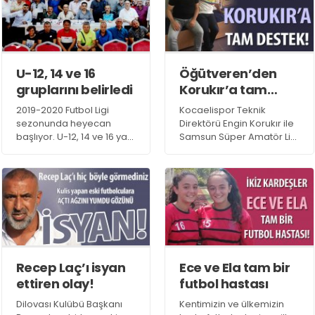
spor41
#
kocaelisporme
spor41
#
kocaelispo
U-12, 14 ve 16
Öğütveren’den
gruplarını belirledi
Korukır’a tam
destek
2019-2020 Futbol Ligi
Kocaelispor Teknik
sezonunda heyecan
Direktörü Engin Korukır ile
başlıyor. U-12, 14 ve 16 yaş
Samsun Süper Amatör Lig
kategorilerinde gruplar
takımlarından Havza
belli oldu. Hasan Doğan
Belediyespor Teknik
Amatörevi toplantı
Direktörü Ufuk Öğütveren
salonunda gerçekleşen
bir araya geldi.
kura çekimini Futbol İl
Temsilcisi Mithat Ağa
koordine ederken, kura
çekimine kulüpler yoğun
ilgi gösterdi.
Recep Laç’ı isyan
Ece ve Ela tam bir
ettiren olay!
futbol hastası
Dilovası Kulübü Başkanı
Kentimizin ve ülkemizin