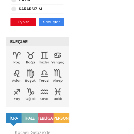
KARARSIZIM
Oy ver
Sonuçlar
BURÇLAR
Koç
Boğa
İkizler
Yengeç
Aslan
Başak
Terazi
Akrep
Yay
Oğlak
Kova
Balık