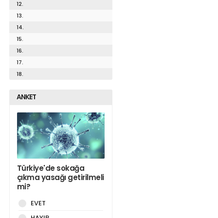
12.
13.
14.
15.
16.
17.
18.
ANKET
Türkiye'de sokağa
çıkma yasağı getirilmeli
mi?
EVET
HAYIR