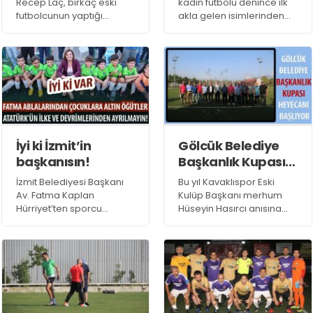
Recep Laç, birkaç eski
kadın futbolu denince ilk
futbolcunun yaptığı
akla gelen isimlerinden
kulisler ve ithamlar
olan Hasan Alemdar, yeni
karşısında açtı ağzını
bir ikiz daha keşfetti.
yumdu gözünü.
İyi ki İzmit’in
Gölcük Belediye
başkanısın!
Başkanlık Kupası
heyecanı başlıyor
İzmit Belediyesi Başkanı
Bu yıl Kavaklıspor Eski
Av. Fatma Kaplan
Kulüp Başkanı merhum
Hürriyet’ten sporcu
Hüseyin Hasırcı anısına
çocuklara altın öğütler.
düzenlenen 6. Gölcük
“Atatürk ilke ve
Belediye Başkanlığı
inkılaplarından
Kupası’nın kura çekimi,
ayrılmayın” diyen genç
Gölcük Belediyesi Kavaklı
başkan tüyleri diken diken
Spor Kompleksi’nde,
etti.
Gölcük Belediye Başkanı
Ali Yıldırım Sezer’in