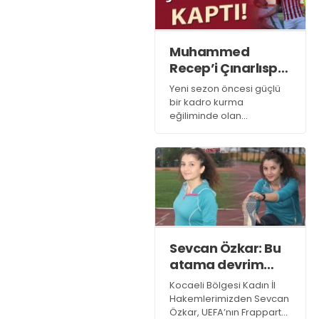
Muhammed
Recep’i Çınarlıspor
kaptı!
Yeni sezon öncesi güçlü
bir kadro kurma
eğiliminde olan
Çınarlıspor kadrosuna
önemli bir ismi daha kattı.
Derince temsilcisi geride
bıraktığımız sezonu
Büyükçekmece
Tepecik’te geçiren
Kocaelispor alt yapısında
da forma giymiş orta
saha oyuncusu
Sevcan Özkar: Bu
Muhammed Recep Fakir
atama devrim
ile anlaştı.
niteliğindedir!
Kocaeli Bölgesi Kadın İl
Hakemlerimizden Sevcan
Özkar, UEFA’nın Frappart