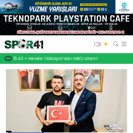
Kocaelispor
Amatör Futbol
Gölcük
dan HAKLI sitem!
15:31
An itibari ile Kocaelispor’da gördüğüm tablo
14:16
Bld. Derince
Darıca GB.
Salon Sporları
Okul Sporları
Web TV
Galeri
Yazarlar