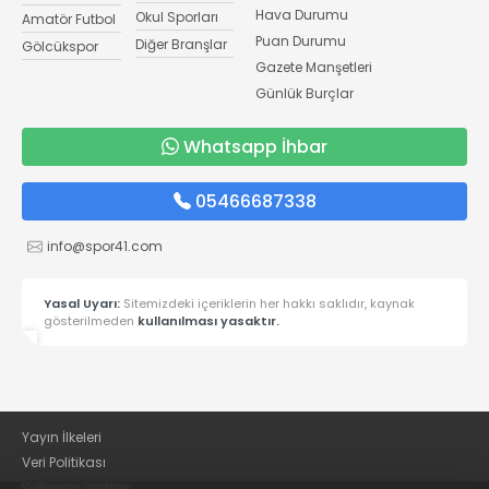
Hava Durumu
Okul Sporları
Amatör Futbol
Puan Durumu
Diğer Branşlar
Gölcükspor
Gazete Manşetleri
Günlük Burçlar
Whatsapp İhbar
05466687338
info@spor41.com
Yasal Uyarı:
Sitemizdeki içeriklerin her hakkı saklıdır, kaynak
gösterilmeden
kullanılması yasaktır.
Yayın İlkeleri
Veri Politikası
Kullanım Şartları