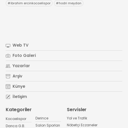
#
ibrahim ercinkocaelispor
#
hodri meydan
Web TV
Foto Galeri
Yazarlar
Arşiv
Künye
İletişim
Kategoriler
Servisler
Derince
Yol ve Trafik
Kocaelispor
Nöbetçi Eczaneler
Salon Sporları
Darıca G.B.