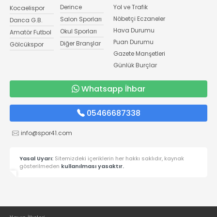
Derince
Yol ve Trafik
Kocaelispor
Nöbetçi Eczaneler
Salon Sporları
Darıca G.B.
Hava Durumu
Okul Sporları
Amatör Futbol
Puan Durumu
Diğer Branşlar
Gölcükspor
Gazete Manşetleri
Günlük Burçlar
Whatsapp İhbar
05466687338
info@spor41.com
Yasal Uyarı:
Sitemizdeki içeriklerin her hakkı saklıdır, kaynak
gösterilmeden
kullanılması yasaktır.