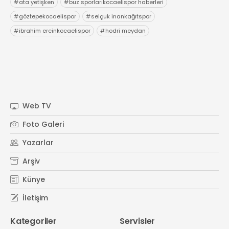
#
ata yetişken
#
buz sporlarıkocaelispor haberleri
#
göztepekocaelispor
#
selçuk inankağıtspor
#
ibrahim ercinkocaelispor
#
hodri meydan
Web TV
Foto Galeri
Yazarlar
Arşiv
Künye
İletişim
Kategoriler
Servisler