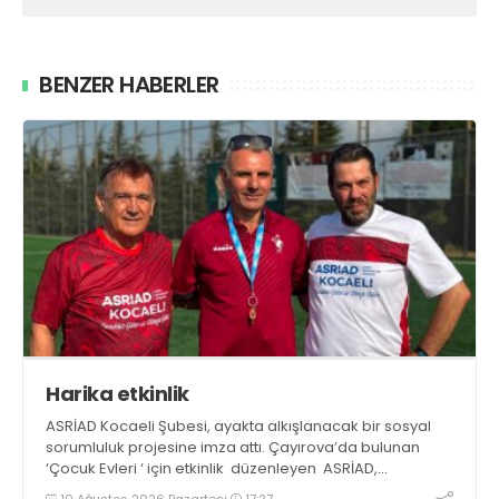
BENZER HABERLER
Harika etkinlik
ASRİAD Kocaeli Şubesi, ayakta alkışlanacak bir sosyal
sorumluluk projesine imza attı. Çayırova’da bulunan
‘Çocuk Evleri ‘ için etkinlik düzenleyen ASRİAD,
kimsesizlerin yüzünü güldürürken, il ve ilçe
10 Ağustos 2026 Pazartesi
17:27