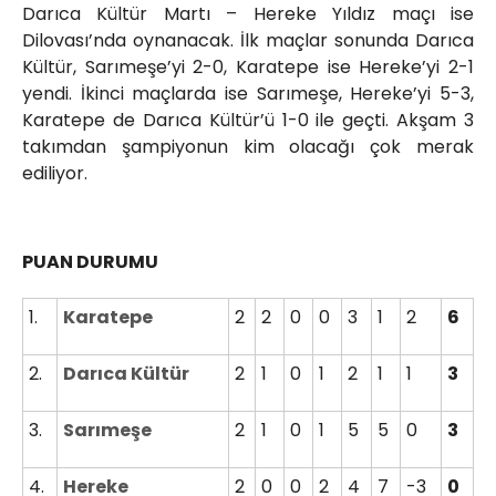
Darıca Kültür Martı – Hereke Yıldız maçı ise
Dilovası’nda oynanacak. İlk maçlar sonunda Darıca
Kültür, Sarımeşe’yi 2-0, Karatepe ise Hereke’yi 2-1
yendi. İkinci maçlarda ise Sarımeşe, Hereke’yi 5-3,
Karatepe de Darıca Kültür’ü 1-0 ile geçti. Akşam 3
takımdan şampiyonun kim olacağı çok merak
ediliyor.
PUAN DURUMU
1.
Karatepe
2
2
0
0
3
1
2
6
2.
Darıca Kültür
2
1
0
1
2
1
1
3
3.
Sarımeşe
2
1
0
1
5
5
0
3
4.
Hereke
2
0
0
2
4
7
-3
0