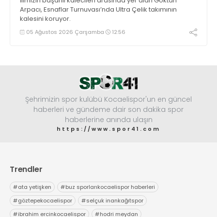
İlimizin başarılı kalecileri arasında yer alan Göktan
Arpacı, Esnaflar Turnuvası’nda Ultra Çelik takımının
kalesini koruyor.
05 Ağustos 2026 Çarşamba
12:56
Şehrimizin spor kulübü Kocaelispor'un en güncel
haberleri ve gündeme dair son dakika spor
haberlerine anında ulaşın
https://www.spor41.com
Trendler
#
ata yetişken
#
buz sporlarıkocaelispor haberleri
#
göztepekocaelispor
#
selçuk inankağıtspor
#
ibrahim ercinkocaelispor
#
hodri meydan