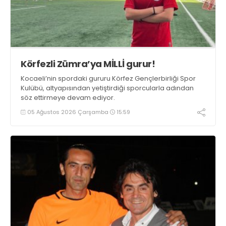
Körfezli Zümra’ya MİLLİ gurur!
Kocaeli’nin spordaki gururu Körfez Gençlerbirliği Spor
Kulübü, altyapısından yetiştirdiği sporcularla adından
söz ettirmeye devam ediyor.
05 Ağustos 2026 Çarşamba
15:59