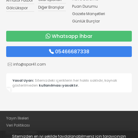
Amatör Futbol
Puan Durumu
Diğer Branşlar
Gölcükspor
Gazete Manşetleri
Günlük Burçlar
Whatsapp İhbar
05466687338
info@spor41.com
Yasal Uyarı:
Sitemizdeki içeriklerin her hakkı saklıdır, kaynak
gösterilmeden
kullanılması yasaktır.
Yayın İlkeleri
Veri Politikası
Kullanım Şartları
Sitemizden en iyi şekilde faydalanabilmeniz için tarayıcınızın