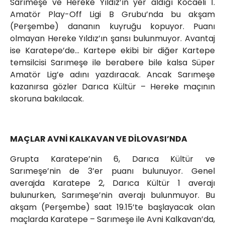
Sarımeşe ve Hereke Yıldız’ın yer aldığı Kocaeli 1.
Amatör Play-Off Ligi B Grubu’nda bu akşam
(Perşembe) dananın kuyruğu kopuyor. Puanı
olmayan Hereke Yıldız’ın şansı bulunmuyor. Avantaj
ise Karatepe’de… Kartepe ekibi bir diğer Kartepe
temsilcisi Sarımeşe ile berabere bile kalsa Süper
Amatör Lig’e adını yazdıracak. Ancak Sarımeşe
kazanırsa gözler Darıca Kültür – Hereke maçının
skoruna bakılacak.
MAÇLAR AVNİ KALKAVAN VE DİLOVASI’NDA
Grupta Karatepe’nin 6, Darıca Kültür ve
Sarımeşe’nin de 3’er puanı bulunuyor. Genel
averajda Karatepe 2, Darıca Kültür 1 averajı
bulunurken, Sarımeşe’nin averajı bulunmuyor. Bu
akşam (Perşembe) saat 19.15’te başlayacak olan
maçlarda Karatepe – Sarımeşe ile Avni Kalkavan’da,