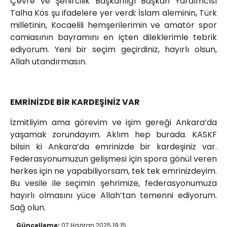
Çevre ve Şehircilik Başkanlığı Başkan Yardımcısı
Talha Kös şu ifadelere yer verdi: İslam aleminin, Türk
milletinin, Kocaelili hemşerilerimin ve amatör spor
camiasının bayramını en içten dileklerimle tebrik
ediyorum. Yeni bir seçim geçirdiniz, hayırlı olsun,
Allah utandırmasın.
EMRİNİZDE BİR KARDEŞİNİZ VAR
İzmitliyim ama görevim ve işim gereği Ankara’da
yaşamak zorundayım. Aklım hep burada. KASKF
bilsin ki Ankara’da emrinizde bir kardeşiniz var.
Federasyonumuzun gelişmesi için spora gönül veren
herkes için ne yapabiliyorsam, tek tek emrinizdeyim.
Bu vesile ile seçimin şehrimize, federasyonumuza
hayırlı olmasını yüce Allah’tan temenni ediyorum.
Sağ olun.
Güncelleme:
07 Haziran 2025 19:15