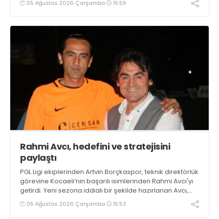
05 Ağustos 2026 Çarşamba
15:59
Rahmi Avcı, hedefini ve stratejisini
paylaştı
PGL Ligi ekiplerinden Artvin Borçkaspor, teknik direktörlük
görevine Kocaeli’nin başarılı isimlerinden Rahmi Avcı'yı
getirdi. Yeni sezona iddialı bir şekilde hazırlanan Avcı,
duygularını aktardı.
05 Ağustos 2026 Çarşamba
15:53