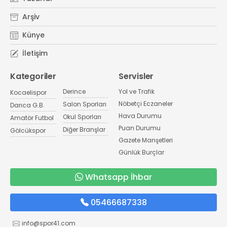
Arşiv
Künye
İletişim
Kategoriler
Servisler
Derince
Yol ve Trafik
Kocaelispor
Nöbetçi Eczaneler
Salon Sporları
Darıca G.B.
Hava Durumu
Okul Sporları
Amatör Futbol
Puan Durumu
Diğer Branşlar
Gölcükspor
Gazete Manşetleri
Günlük Burçlar
Whatsapp İhbar
05466687338
info@spor41.com