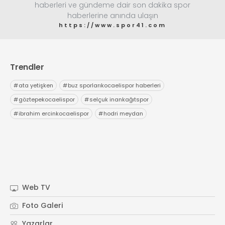
haberleri ve gündeme dair son dakika spor
haberlerine anında ulaşın
https://www.spor41.com
Trendler
#
ata yetişken
#
buz sporlarıkocaelispor haberleri
#
göztepekocaelispor
#
selçuk inankağıtspor
#
ibrahim ercinkocaelispor
#
hodri meydan
Web TV
Foto Galeri
Yazarlar