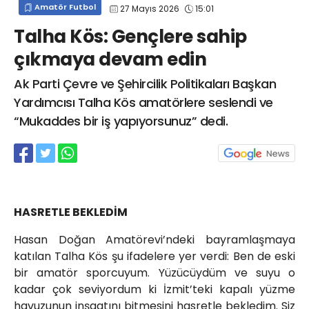
Amatör Futbol
27 Mayıs 2026
15:01
info@spor41.com
Talha Kös: Gençlere sahip
çıkmaya devam edin
Ak Parti Çevre ve Şehircilik Politikaları Başkan
Yardımcısı Talha Kös amatörlere seslendi ve
“Mukaddes bir iş yapıyorsunuz” dedi.
HASRETLE BEKLEDİM
Hasan Doğan Amatörevi’ndeki bayramlaşmaya
katılan Talha Kös şu ifadelere yer verdi: Ben de eski
bir amatör sporcuyum. Yüzücüydüm ve suyu o
kadar çok seviyordum ki İzmit’teki kapalı yüzme
havuzunun inşaatını bitmesini hasretle bekledim. Siz