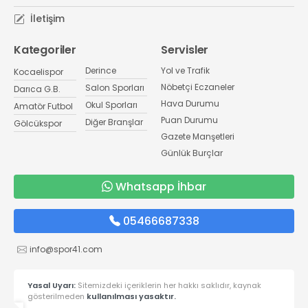
İletişim
Kategoriler
Servisler
Derince
Yol ve Trafik
Kocaelispor
Nöbetçi Eczaneler
Salon Sporları
Darıca G.B.
Hava Durumu
Okul Sporları
Amatör Futbol
Puan Durumu
Diğer Branşlar
Gölcükspor
Gazete Manşetleri
Günlük Burçlar
Whatsapp İhbar
05466687338
info@spor41.com
Yasal Uyarı:
Sitemizdeki içeriklerin her hakkı saklıdır, kaynak
gösterilmeden
kullanılması yasaktır.