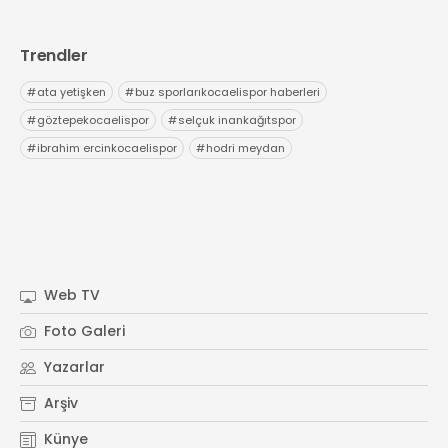
Trendler
#
ata yetişken
#
buz sporlarıkocaelispor haberleri
#
göztepekocaelispor
#
selçuk inankağıtspor
#
ibrahim ercinkocaelispor
#
hodri meydan
Web TV
Foto Galeri
Yazarlar
Arşiv
Künye