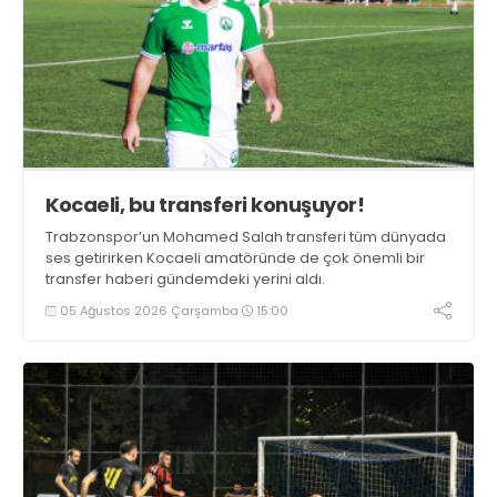
Kocaeli, bu transferi konuşuyor!
Trabzonspor’un Mohamed Salah transferi tüm dünyada
ses getirirken Kocaeli amatöründe de çok önemli bir
transfer haberi gündemdeki yerini aldı.
05 Ağustos 2026 Çarşamba
15:00