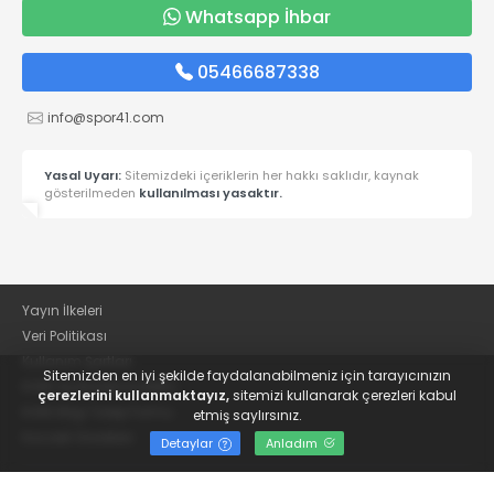
Whatsapp İhbar
05466687338
info@spor41.com
Yasal Uyarı:
Sitemizdeki içeriklerin her hakkı saklıdır, kaynak
gösterilmeden
kullanılması yasaktır.
Yayın İlkeleri
Veri Politikası
Kullanım Şartları
Sitemizden en iyi şekilde faydalanabilmeniz için tarayıcınızın
KVKK Aydınlatma Metni
çerezlerini kullanmaktayız,
sitemizi kullanarak çerezleri kabul
KVKK Bilgi Talep Formu
etmiş saylırsınız.
Kocaeli Gazetesi
Detaylar
Anladım
© 2022
Güncel Kocaelispor Haberleri ve Spor Haberleri | Spor41