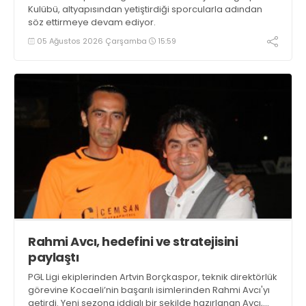
Kulübü, altyapısından yetiştirdiği sporcularla adından
söz ettirmeye devam ediyor.
05 Ağustos 2026 Çarşamba
15:59
Rahmi Avcı, hedefini ve stratejisini
paylaştı
PGL Ligi ekiplerinden Artvin Borçkaspor, teknik direktörlük
görevine Kocaeli’nin başarılı isimlerinden Rahmi Avcı'yı
getirdi. Yeni sezona iddialı bir şekilde hazırlanan Avcı,