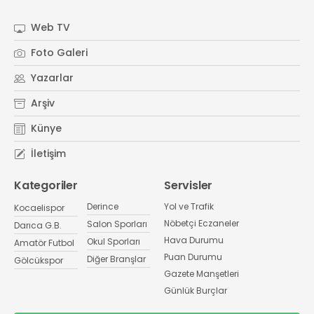
Web TV
Foto Galeri
Yazarlar
Arşiv
Künye
İletişim
Kategoriler
Servisler
Derince
Yol ve Trafik
Kocaelispor
Nöbetçi Eczaneler
Salon Sporları
Darıca G.B.
Hava Durumu
Okul Sporları
Amatör Futbol
Puan Durumu
Diğer Branşlar
Gölcükspor
Gazete Manşetleri
Günlük Burçlar