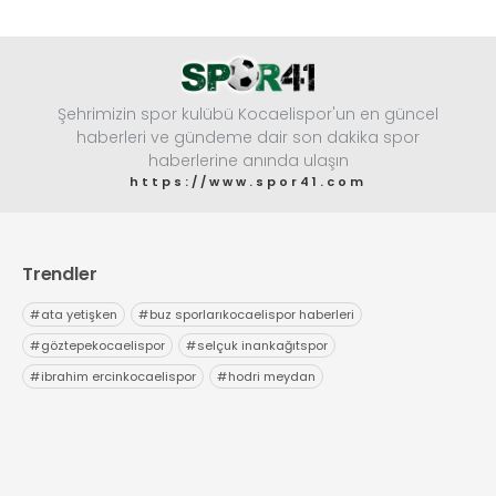
Şehrimizin spor kulübü Kocaelispor'un en güncel
haberleri ve gündeme dair son dakika spor
haberlerine anında ulaşın
https://www.spor41.com
Trendler
#
ata yetişken
#
buz sporlarıkocaelispor haberleri
#
göztepekocaelispor
#
selçuk inankağıtspor
#
ibrahim ercinkocaelispor
#
hodri meydan