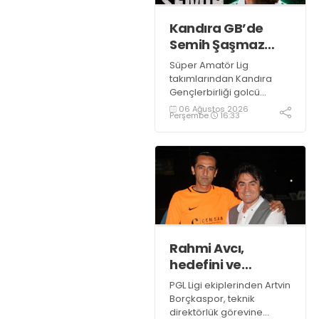
Kandıra GB’de
Semih Şaşmaz
resmen TAMAM!
Süper Amatör Lig
takımlarından Kandıra
Gençlerbirliği golcü
futbolcu Semih Şaşmaz
06 Ağustos 2026
Perşembe
16:33
ile yola devam ettiğini
resmen duyurdu.
Rahmi Avcı,
hedefini ve
stratejisini
PGL Ligi ekiplerinden Artvin
paylaştı
Borçkaspor, teknik
direktörlük görevine