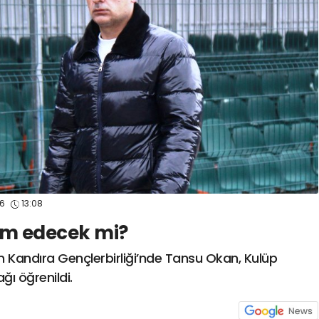
spor41
#
kocaelispo
26
13:08
m edecek mi?
den Kandıra Gençlerbirliği’nde Tansu Okan, Kulüp
ğı öğrenildi.