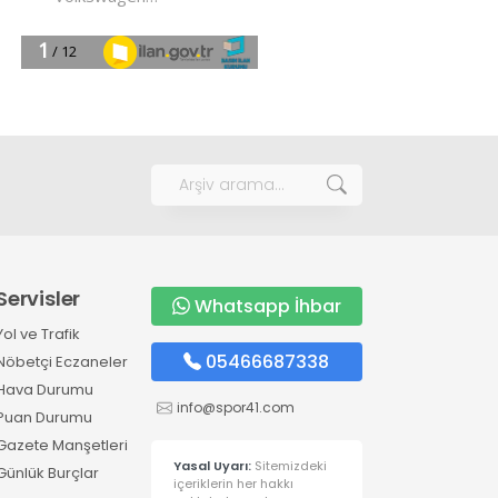
Servisler
Whatsapp İhbar
Yol ve Trafik
05466687338
Nöbetçi Eczaneler
Hava Durumu
info@spor41.com
Puan Durumu
Gazete Manşetleri
Yasal Uyarı:
Sitemizdeki
Günlük Burçlar
içeriklerin her hakkı