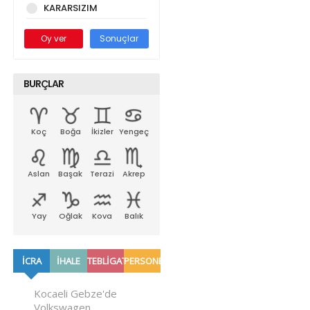
KARARSIZIM
Oy ver
Sonuçlar
BURÇLAR
Koç
Boğa
İkizler
Yengeç
Aslan
Başak
Terazi
Akrep
Yay
Oğlak
Kova
Balık