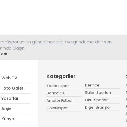
ocaelispor'un en güncel haberleri ve gündeme dair son
nında ulaşın
com
Kategoriler
Web TV
Derince
Kocaelispor
Foto Galeri
Salon Sporları
Darıca G.B.
Yazarlar
Okul Sporları
Amatör Futbol
Diğer Branşlar
Gölcükspor
Arşiv
Künye