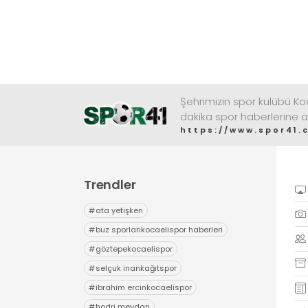
Şehrimizin spor kulübü K
dakika spor haberlerine a
https://www.spor41.
Trendler
#
ata yetişken
#
buz sporlarıkocaelispor haberleri
#
göztepekocaelispor
#
selçuk inankağıtspor
#
ibrahim ercinkocaelispor
#
hodri meydan