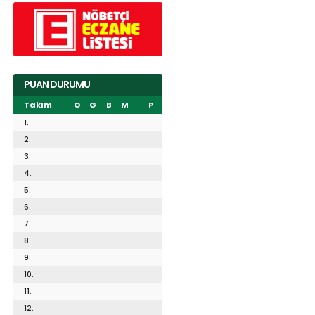
PUAN DURUMU
Takım
O
G
B
M
P
1.
2.
3.
4.
5.
6.
7.
8.
9.
10.
11.
12.