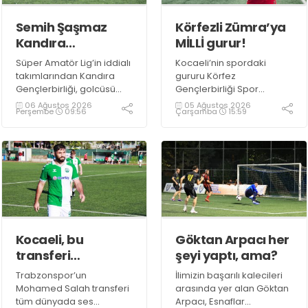
Semih Şaşmaz
Körfezli Zümra’ya
Kandıra
MİLLİ gurur!
Gençlerbirliği’nde
Süper Amatör Lig’in iddialı
Kocaeli’nin spordaki
devam dedi!
takımlarından Kandıra
gururu Körfez
Gençlerbirliği, golcüsü
Gençlerbirliği Spor
Semih Şaşmaz ile devam
Kulübü, altyapısından
06 Ağustos 2026
05 Ağustos 2026
Perşembe
09:56
Çarşamba
15:59
ediyor.
yetiştirdiği sporcularla
adından söz ettirmeye
devam ediyor.
Kocaeli, bu
Göktan Arpacı her
transferi
şeyi yaptı, ama?
konuşuyor!
Trabzonspor’un
İlimizin başarılı kalecileri
Mohamed Salah transferi
arasında yer alan Göktan
tüm dünyada ses
Arpacı, Esnaflar