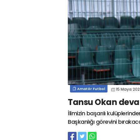
#
kocaelispor
#
gökhan
mert cengiz
#
engin koyun
#
fırat
değirmenci
gülspor41
#
kocaelispor
#
mert
cengiz
#
erdem övüç
#
gençlerbirliği
#
eleke
#
lua lua
#
barış alıcı
#
metin diyadinspor41
#
erdem övüç
#
kocaelispor
#
beykan şimşek
Amatör Futbol
15 Mayıs 20
Tansu Okan deva
İlimizin başarılı kulüplerin
Başkanlığı görevini bırakaca