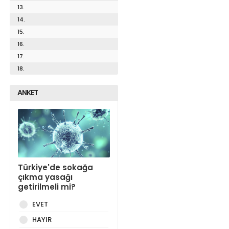
13.
14.
15.
16.
17.
18.
ANKET
Türkiye'de sokağa
çıkma yasağı
getirilmeli mi?
EVET
HAYIR