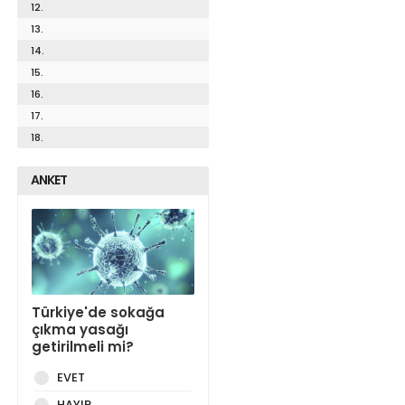
12.
13.
14.
15.
16.
17.
18.
ANKET
Türkiye'de sokağa
çıkma yasağı
getirilmeli mi?
EVET
HAYIR