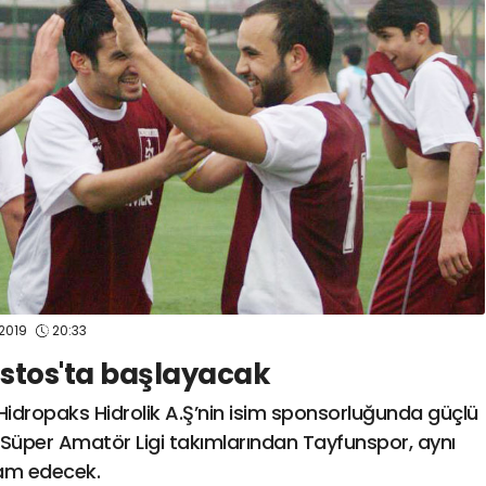
spor41
#
kocaelisporme
spor41
#
kocaelispo
2019
20:33
stos'ta başlayacak
Hidropaks Hidrolik A.Ş’nin isim sponsorluğunda güçlü
 Süper Amatör Ligi takımlarından Tayfunspor, aynı
vam edecek.