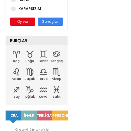
KARARSIZIM
Oy ver
Sonuçlar
BURÇLAR
Koç
Boğa
İkizler
Yengeç
Aslan
Başak
Terazi
Akrep
Yay
Oğlak
Kova
Balık