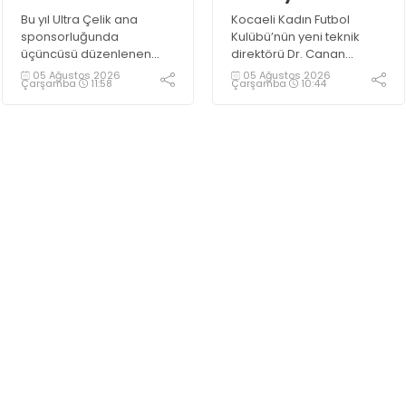
direktörü belli oldu
Bu yıl Ultra Çelik ana
Kocaeli Kadın Futbol
sponsorluğunda
Kulübü’nün yeni teknik
üçüncüsü düzenlenen
direktörü Dr. Canan
Esnaflar Futbol
Aldırmaz oldu.
05 Ağustos 2026
05 Ağustos 2026
Çarşamba
11:58
Çarşamba
10:44
Turnuvası’ndaki maçlar
müthiş mücadelelere
sahne oluyor.