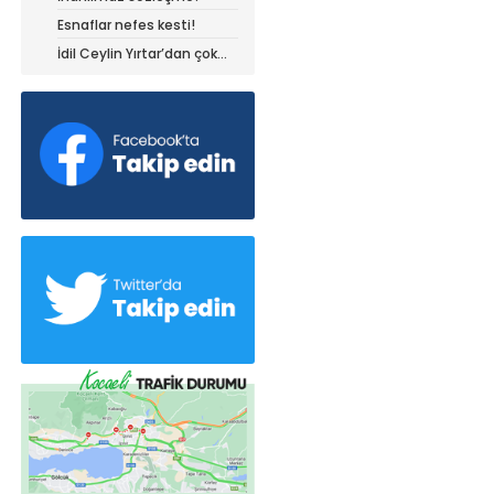
Esnaflar nefes kesti!
İdil Ceylin Yırtar’dan çok
büyük başarı