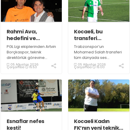
Rahmi Avcı,
Kocaeli, bu
hedefini ve
transferi
stratejisini
konuşuyor!
PGL Ligi ekiplerinden Artvin
Trabzonspor’un
paylaştı
Borçkaspor, teknik
Mohamed Salah transferi
direktörlük görevine
tüm dünyada ses
Kocaeli’nin başarılı
getirirken Kocaeli
05 Ağustos 2026
05 Ağustos 2026
Çarşamba
15:53
Çarşamba
15:00
isimlerinden Rahmi Avcı'yı
amatöründe de çok
getirdi. Yeni sezona iddialı
önemli bir transfer haberi
bir şekilde hazırlanan
gündemdeki yerini aldı.
Avcı, duygularını aktardı.
Esnaflar nefes
Kocaeli Kadın
kesti!
FK’nın yeni teknik