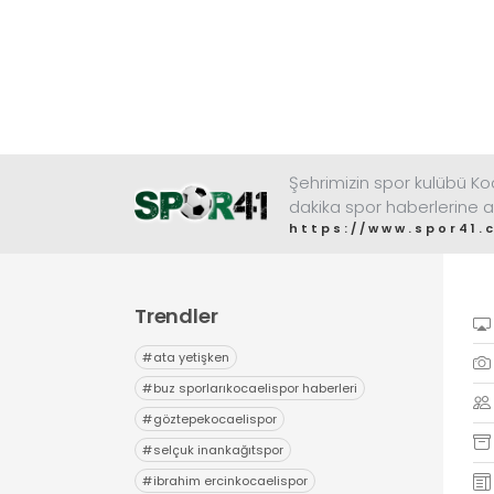
Şehrimizin spor kulübü K
dakika spor haberlerine a
https://www.spor41.
Trendler
#
ata yetişken
#
buz sporlarıkocaelispor haberleri
#
göztepekocaelispor
#
selçuk inankağıtspor
#
ibrahim ercinkocaelispor