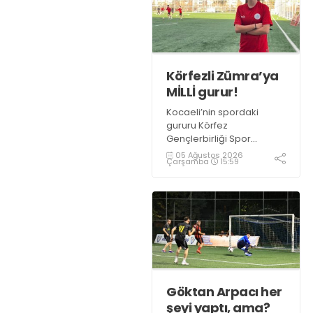
Körfezli Zümra’ya
MİLLİ gurur!
Kocaeli’nin spordaki
gururu Körfez
Gençlerbirliği Spor
Kulübü, altyapısından
05 Ağustos 2026
Çarşamba
15:59
yetiştirdiği sporcularla
adından söz ettirmeye
devam ediyor.
Göktan Arpacı her
şeyi yaptı, ama?