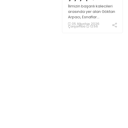
İlimizin başarılı kalecileri
arasında yer alan Göktan
Arpacı, Esnaflar
Turnuvası’nda Ultra Çelik
05 Ağustos 2026
Çarşamba
12:56
takımının kalesini koruyor.