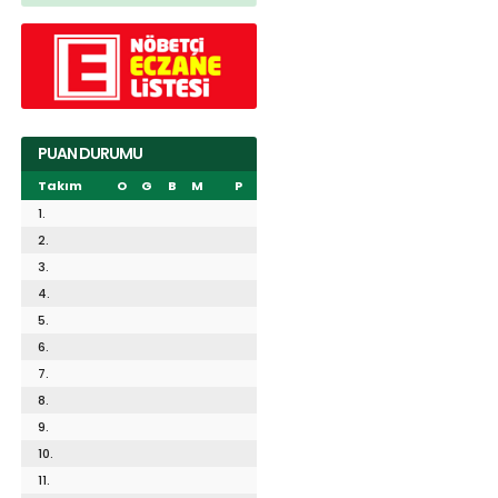
PUAN DURUMU
Takım
O
G
B
M
P
1.
2.
3.
4.
5.
6.
7.
8.
9.
10.
11.