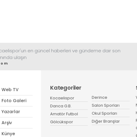
ocaelispor'un en güncel haberleri ve gündeme dair son
nında ulaşın
com
Kategoriler
Web TV
Derince
Kocaelispor
Foto Galeri
Salon Sporları
Darıca G.B.
Yazarlar
Okul Sporları
Amatör Futbol
Diğer Branşlar
Gölcükspor
Arşiv
Künye