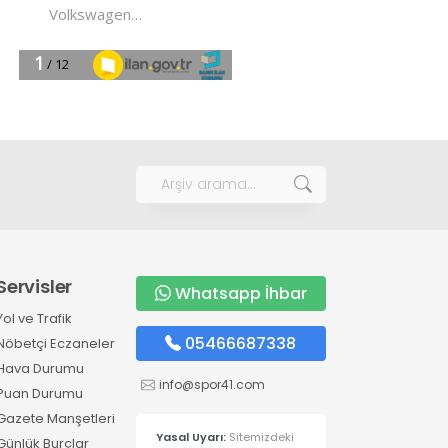
Servisler
Whatsapp İhbar
Yol ve Trafik
05466687338
Nöbetçi Eczaneler
Hava Durumu
info@spor41.com
Puan Durumu
Gazete Manşetleri
Yasal Uyarı:
Sitemizdeki
Günlük Burçlar