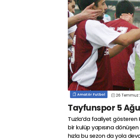
#
kocaelispormert cengiz
#
#
kocaelispor
#
beykan şimşek
#
#
kocaelispor
#
gökhan
mert cengiz
#
engin koyun
#
fırat
değirmenci
gülspor41
#
kocaelispor
#
mert
cengiz
#
erdem övüç
#
gençlerbirliği
#
eleke
#
lua lua
#
barış alıcı
#
metin diyadinspor41
#
erdem övüç
#
kocaelispor
#
beykan şimşek
Amatör Futbol
26 Temmuz 
Tayfunspor 5 Ağu
Tuzla’da faaliyet gösteren 
bir kulüp yapısına dönüşen
hızla bu sezon da yola de