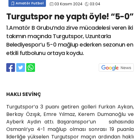
Amatör Futbol
03 Kasım 2024
03:04
info@spor41.com
Turgutspor ne yaptı öyle! “5-0”
1.Amatör B Grubu’nda zirve mücadelesi veren iki
takımın maçında Turgutspor, Uzuntarla
Belediyespor’u 5-0 mağlup ederken sezonun en
etkili futbolunu ortaya koydu.
HAKLI SEVİNÇ
Turgutspor’a 3 puanı getiren golleri Furkan Aykan,
Berkay Özışık, Emre Yılmaz, Kerem Dumanoğlu ve
Ayberk Aydın attı. Başaranspor’un sahasında
Osmanlı’ya 4-1 mağlup olması sonrası 19 puanla
liderliğe yükselen Turgutspor maçın ardından haklı