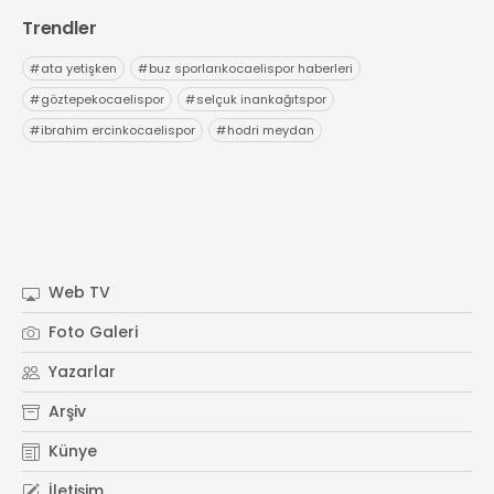
Trendler
#
ata yetişken
#
buz sporlarıkocaelispor haberleri
#
göztepekocaelispor
#
selçuk inankağıtspor
#
ibrahim ercinkocaelispor
#
hodri meydan
Web TV
Foto Galeri
Yazarlar
Arşiv
Künye
İletişim