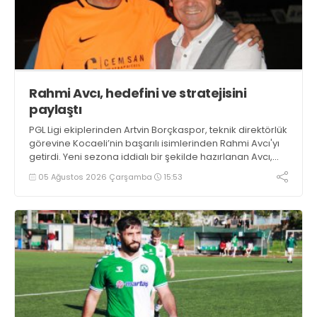
Rahmi Avcı, hedefini ve stratejisini
paylaştı
PGL Ligi ekiplerinden Artvin Borçkaspor, teknik direktörlük
görevine Kocaeli’nin başarılı isimlerinden Rahmi Avcı'yı
getirdi. Yeni sezona iddialı bir şekilde hazırlanan Avcı,
duygularını aktardı.
05 Ağustos 2026 Çarşamba
15:53