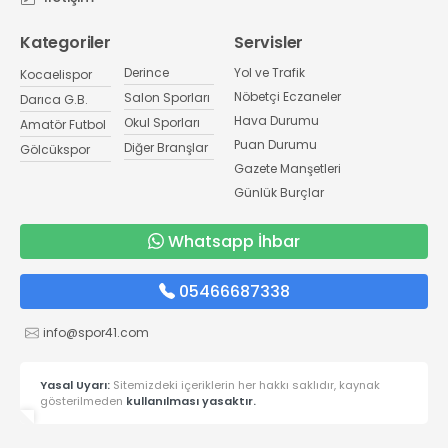
Kategoriler
Servisler
Derince
Yol ve Trafik
Kocaelispor
Nöbetçi Eczaneler
Salon Sporları
Darıca G.B.
Hava Durumu
Okul Sporları
Amatör Futbol
Puan Durumu
Diğer Branşlar
Gölcükspor
Gazete Manşetleri
Günlük Burçlar
Whatsapp İhbar
05466687338
info@spor41.com
Yasal Uyarı:
Sitemizdeki içeriklerin her hakkı saklıdır, kaynak
gösterilmeden
kullanılması yasaktır.